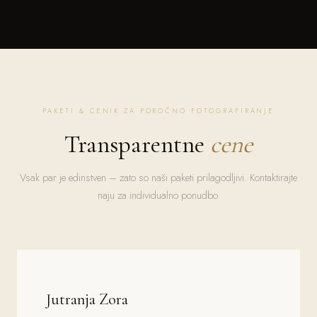
PAKETI & CENIK ZA POROČNO FOTOGRAFIRANJE
Transparentne
cene
Vsak par je edinstven – zato so naši paketi prilagodljivi. Kontaktirajte
naju za individualno ponudbo.
Jutranja Zora