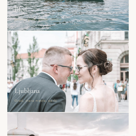
Bled
Jezero, grad, gorski ozadje
Ljubljana
Grad, stara mesta, parki