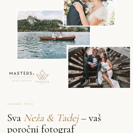
O NAJU
Sva
Neža & Tadej
– vaš
poročni fotograf