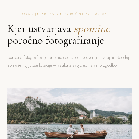
LOKACIJE BRUSNICE POROČNI FOTOGRAF
Kjer ustvarjava
spomine
poročno fotografiranje
poročno fotografiranje Brusnice po celotni Sloveniji in v tujini. Spodaj
so naše najljubše lokacije – vsaka s svojo edinstveno zgodbo.