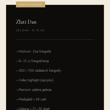
NAJPOPULARNEJŠE
Zlati Dan
CEL DAN · 8–12 UR
Možnost - Dva fotografa
8–12 ur fotografiranja
500–1100 obdelanih fotografij
Video highlight (opcijsko)
Premium spletna galerija
Predogled v 48 urah
Galerija v 21–30 dneh