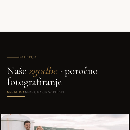
GALERIJA
Naše
zgodbe
- poročno
fotografiranje
BRUSNICE
BLED
LJUBLJANA
PIRAN