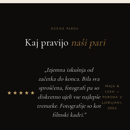
OCENE PAROV
Kaj pravijo
naši pari
„Izjemna izkušnja od
začetka do konca. Bila sva
MAJA &
sproščena, fotografi pa so
★★★★★
LUKA —
diskretno ujeli vse najlepše
POROKA V
LJUBLJANI,
trenutke. Fotografije so kot
2026
filmski kadri."