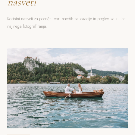
nasveti
Koristni nasveti za poročni par, navdih za lokacije in pogled za kulise
najinega fotografiranja.