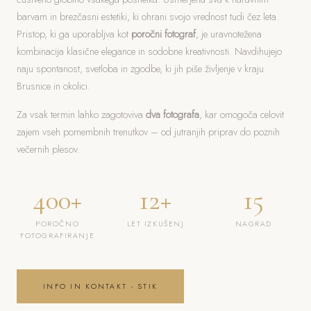
barvam in brezčasni estetiki, ki ohrani svojo vrednost tudi čez leta.
Pristop, ki ga uporabljva kot
poročni fotograf
, je uravnotežena
kombinacija klasične elegance in sodobne kreativnosti. Navdihujejo
naju spontanost, svetloba in zgodbe, ki jih piše življenje v kraju
Brusnice in okolici.
Za vsak termin lahko zagotoviva
dva fotografa
, kar omogoča celovit
zajem vseh pomembnih trenutkov – od jutranjih priprav do poznih
večernih plesov.
400+
12+
15
POROČNO
LET IZKUŠENJ
NAGRAD
FOTOGRAFIRANJE
INFO IN KONTAKT - STIK