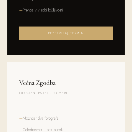
Prenos v visoki ločljivosti
REZERVIRAJ TERMIN
Večna Zgodba
LUKSUZNI PAKET · PO MERI
Možnost dva fotografa
Celodnevno + predporoka