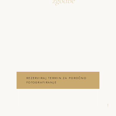
Ustvarjava
zgodbe
o poročno fotografiranje
Brusnice
Neža & Tadej – Poročni fotograf Brusnice
– naravni dokumentarni slog – Neža &
Tadej, ki ujameva pristna čustva, brezčasne
trenutke in lepoto vašega posebnega dne .
poročno fotografiranje Brusnice
REZERVIRAJ TERMIN ZA POROČNO
FOTOGRAFIRANJE
OGLEJ SI POROČNO
FOTOGRAFIRANJE GALERIJO