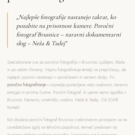
„Najlepše fotografije nastanejo takrat, ko
pozabite na prisotnost kamere. Poročni
fotograf Brusnice – naravni dokumentarni
slog – Neža & Tadej"
Specializirana sva za poročno fotografijo v Brusnice, Ljubljani, Bledu
in po celotni Sloveniji. Najino fotografiranje temelji na prepričanju, da
najlepši spomini nastanejo v sproščenem in varnem okolju. Pri
poročno fotografiranje
v ospredje postavljava vašo osebnost, naravno
energijo in pristna čustva. Poročni fotograf, ki ujame vajino zgodbo v
Brusnice. Naravno, umetniško, osebno. Neža & Tadej. Od 200€.
Kontakt.
Kot izkušena poročni fotograf Brusnice z edinstvenim pristopom se ne
osredotočava zgolj na tehnično popolnost, temveč predvsem na
čustveno globino vsakega posnetka. Usmerjena sva k naravnim