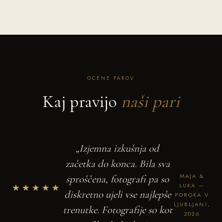
OCENE PAROV
Kaj pravijo
naši pari
„Izjemna izkušnja od
začetka do konca. Bila sva
MAJA &
sproščena, fotografi pa so
★★★★★
LUKA —
diskretno ujeli vse najlepše
POROKA V
LJUBLJANI,
trenutke. Fotografije so kot
2026