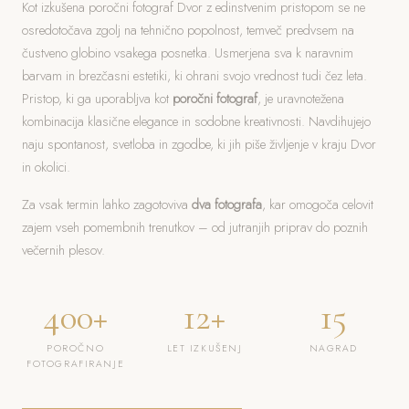
Kot izkušena poročni fotograf Dvor z edinstvenim pristopom se ne
osredotočava zgolj na tehnično popolnost, temveč predvsem na
čustveno globino vsakega posnetka. Usmerjena sva k naravnim
barvam in brezčasni estetiki, ki ohrani svojo vrednost tudi čez leta.
Pristop, ki ga uporabljva kot
poročni fotograf
, je uravnotežena
kombinacija klasične elegance in sodobne kreativnosti. Navdihujejo
naju spontanost, svetloba in zgodbe, ki jih piše življenje v kraju Dvor
in okolici.
Za vsak termin lahko zagotoviva
dva fotografa
, kar omogoča celovit
zajem vseh pomembnih trenutkov – od jutranjih priprav do poznih
večernih plesov.
400+
12+
15
POROČNO
LET IZKUŠENJ
NAGRAD
FOTOGRAFIRANJE