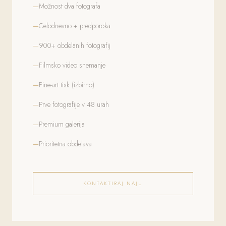
Možnost dva fotografa
Celodnevno + predporoka
900+ obdelanih fotografij
Filmsko video snemanje
Fine-art tisk (izbirno)
Prve fotografije v 48 urah
Premium galerija
Prioritetna obdelava
KONTAKTIRAJ NAJU