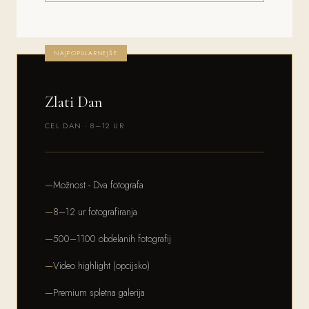
NAJPOPULARNEJŠE
Zlati Dan
CEL DAN · 8–12 UR
Možnost - Dva fotografa
8–12 ur fotografiranja
500–1100 obdelanih fotografij
Video highlight (opcijsko)
Premium spletna galerija