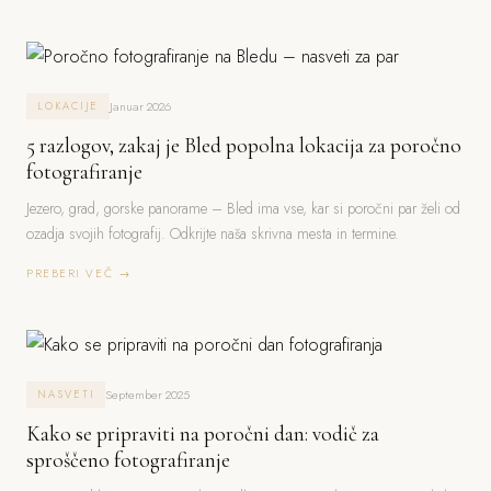
Januar 2026
LOKACIJE
5 razlogov, zakaj je Bled popolna lokacija za poročno
fotografiranje
Jezero, grad, gorske panorame – Bled ima vse, kar si poročni par želi od
ozadja svojih fotografij. Odkrijte naša skrivna mesta in termine.
PREBERI VEČ →
September 2025
NASVETI
Kako se pripraviti na poročni dan: vodič za
sproščeno fotografiranje