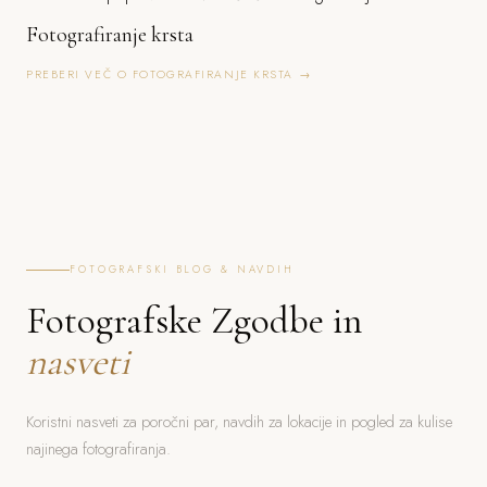
Fotografiranje krsta
PREBERI VEČ O FOTOGRAFIRANJE KRSTA →
FOTOGRAFSKI BLOG & NAVDIH
Fotografske Zgodbe in
nasveti
Koristni nasveti za poročni par, navdih za lokacije in pogled za kulise
najinega fotografiranja.