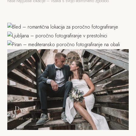
naše najljubše lokacije – vsaka s svojo edinstveno zgodbo.
Bled
Ljubljana
Jezero, grad, gorski ozadje
Piran
Grad, stara mesta, parki
Morje, mediteranska arhitektura
Dvor
Grad, reka, romantika