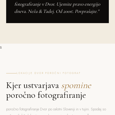
fotografiranje v Dvor. Ujemite pravo energijo
dneva. Neža & Tadej. Od 200€. Povprašajte."
s
LOKACIJE DVOR POROČNI FOTOGRAF
Kjer ustvarjava
spomine
poročno fotografiranje
poročno fotografiranje Dvor po celotni Sloveniji in v tujini. Spodaj so