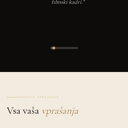
filmski kadri."
POGOSTA VPRAŠANJA
Vsa vaša
vprašanja