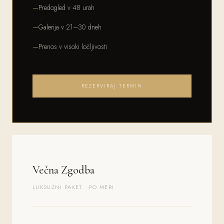
Predogled v 48 urah
Galerija v 21–30 dneh
Prenos v visoki ločljivosti
REZERVIRAJ TERMIN
Večna Zgodba
LUKSUZNI PAKET · PO MERI