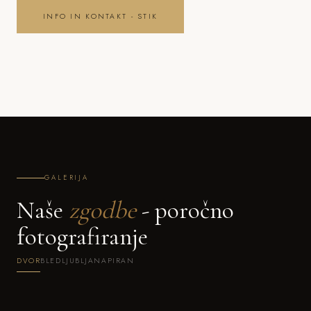
INFO IN KONTAKT - STIK
GALERIJA
Naše
zgodbe
- poročno
fotografiranje
DVOR
BLED
LJUBLJANA
PIRAN