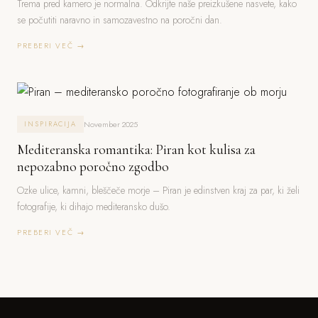
Trema pred kamero je normalna. Odkrijte naše preizkušene nasvete, kako
se počutiti naravno in samozavestno na poročni dan.
PREBERI VEČ →
November 2025
INSPIRACIJA
Mediteranska romantika: Piran kot kulisa za
nepozabno poročno zgodbo
Ozke ulice, kamni, bleščeče morje – Piran je edinstven kraj za par, ki želi
fotografije, ki dihajo mediteransko dušo.
PREBERI VEČ →