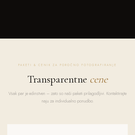
PAKETI & CENIK ZA POROČNO FOTOGRAFIRANJE
Transparentne
cene
Vsak par je edinstven – zato so naši paketi prilagodljivi. Kontaktirajte
naju za individualno ponudbo.