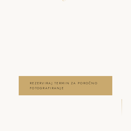
o poročno fotografiranje
Dvor
Neža & Tadej – Poročno fotografiranje
Dvor od 200€ – Neža & Tadej, ki
ujameva pristna čustva, brezčasne trenutke
in lepoto vašega posebnega dne .
poročno fotografiranje Dvor
REZERVIRAJ TERMIN ZA POROČNO
FOTOGRAFIRANJE
OGLEJ SI POROČNO
FOTOGRAFIRANJE GALERIJO