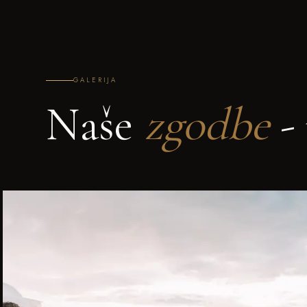
GALERIJA
Naše
zgodbe
- 