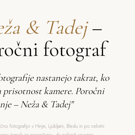
ža & Tadej
–
ročni fotograf
otografije nastanejo takrat, ko
a prisotnost kamere. Poročni
nje – Neža & Tadej"
čno fotografijo v Hinje, Ljubljani, Bledu in po celotni
iranje temelji na prepričanju, da najlepši spomini