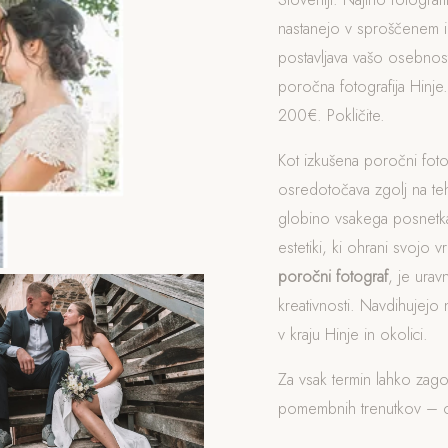
nastanejo v sproščenem i
postavljava vašo osebnost
poročna fotografija Hinj
200€. Pokličite.
Kot izkušena poročni fot
osredotočava zgolj na t
globino vsakega posnetka
estetiki, ki ohrani svojo v
poročni fotograf
, je ura
kreativnosti. Navdihujejo 
v kraju Hinje in okolici.
Za vsak termin lahko zag
pomembnih trenutkov – od