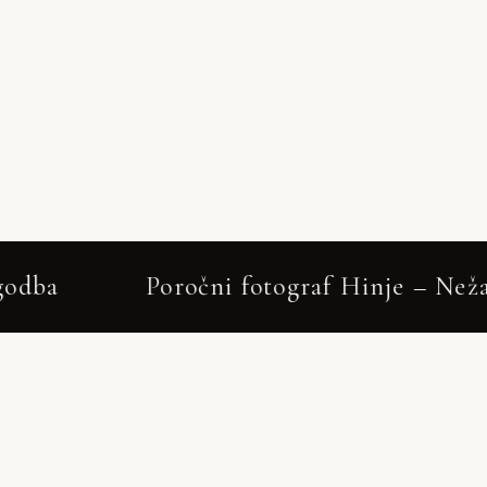
fotograf Hinje – Neža & Tadej
Hinje
✦