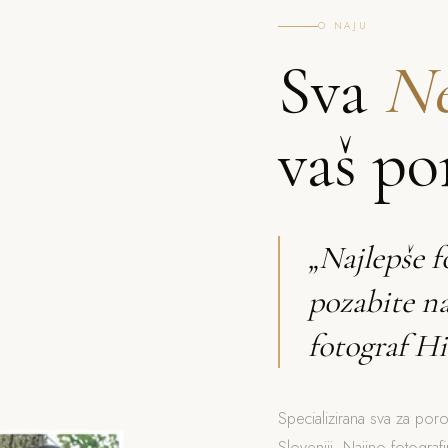
O NAJU
Sva
Ne
vaš po
„Najlepše f
pozabite n
fotograf Hi
Specializirana sva za poro
Sloveniji. Najino fotograf