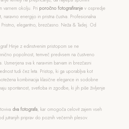
n varnem okolju. Pri
poročno fotografiranje
v ospredje
, naravno energijo in pristna čustva. Profesionalna
e. Pristno, elegantno, brezčasno. Neža & Tadej. Od
ograf Hinje z edinstvenim pristopom se ne
ehnično popolnost, temveč predvsem na čustveno
. Usmerjena sva k naravnim barvam in brezčasni
rednost tudi čez leta. Pristop, ki ga uporabljva kot
vnotežena kombinacija klasične elegance in sodobne
naju spontanost, svetloba in zgodbe, ki jih piše življenje
otoviva
dva fotografa
, kar omogoča celovit zajem vseh
 jutranjih priprav do poznih večernih plesov.