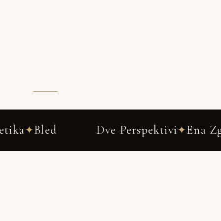
e Perspektivi
Ena Zgodba
Poročni 
✦