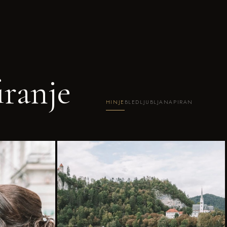
iranje
HINJE
BLED
LJUBLJANA
PIRAN