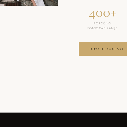
400+
POROČNO
FOTOGRAFIRANJE
INFO IN KONTAKT -