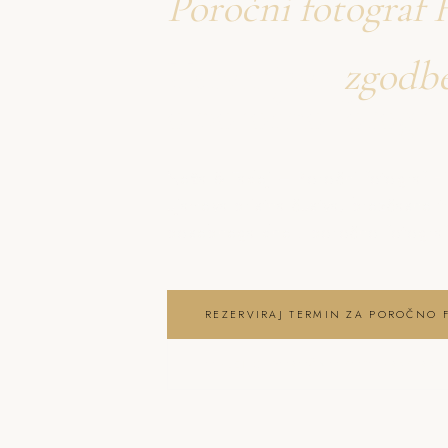
Poročni fotograf 
Ustvarjava
zgodb
o poročno fotogra
Neža & Tadej – Poročni fotograf Hi
ujameva pristna čustva, brezčasne t
posebnega dne . poročno fotografi
REZERVIRAJ TERMIN ZA POROČNO 
OGLEJ SI POROČNO FOTOGRAFIRAN