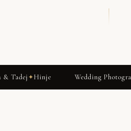
DRSNI NAVZDOL
Wedding Photography
Slovenia
✦