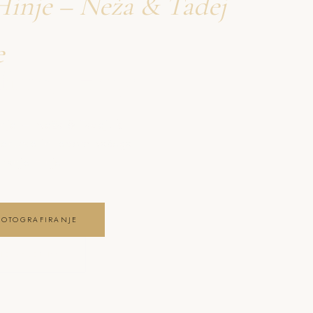
Hinje – Neža & Tadej
e
firanje Hinje
nje – Neža & Tadej, ki
renutke in lepoto vašega
ranje Hinje
FOTOGRAFIRANJE
JE GALERIJO