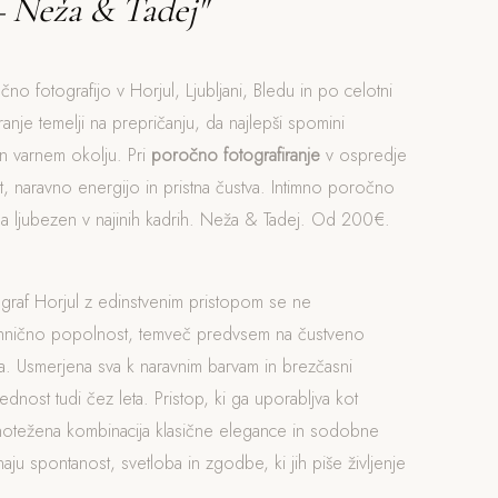
– Neža & Tadej"
čno fotografijo v Horjul, Ljubljani, Bledu in po celotni
iranje temelji na prepričanju, da najlepši spomini
n varnem okolju. Pri
poročno fotografiranje
v ospredje
, naravno energijo in pristna čustva. Intimno poročno
jina ljubezen v najinih kadrih. Neža & Tadej. Od 200€.
ograf Horjul z edinstvenim pristopom se ne
ehnično popolnost, temveč predvsem na čustveno
. Usmerjena sva k naravnim barvam in brezčasni
rednost tudi čez leta. Pristop, ki ga uporabljva kot
vnotežena kombinacija klasične elegance in sodobne
naju spontanost, svetloba in zgodbe, ki jih piše življenje