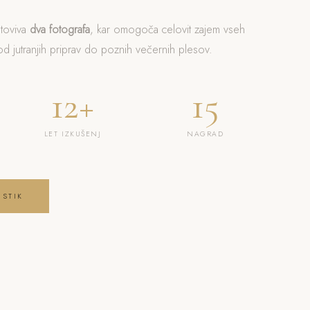
otoviva
dva fotografa
, kar omogoča celovit zajem vseh
 jutranjih priprav do poznih večernih plesov.
12+
15
LET IZKUŠENJ
NAGRAD
 STIK