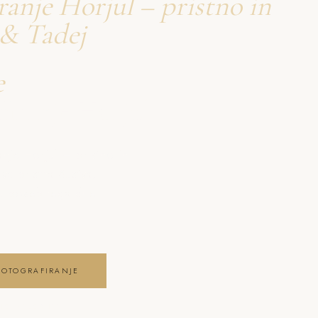
ranje Horjul – pristno in
 & Tadej
e
firanje Horjul
nje Horjul – pristno in
va pristna čustva,
ga posebnega dne .
FOTOGRAFIRANJE
JE GALERIJO