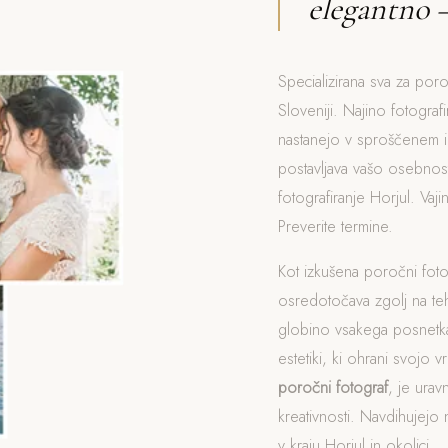
elegantno 
Specializirana sva za poro
Sloveniji. Najino fotograf
nastanejo v sproščenem i
postavljava vašo osebnost
fotografiranje Horjul. Va
Preverite termine.
Kot izkušena poročni fot
osredotočava zgolj na t
globino vsakega posnetka
estetiki, ki ohrani svojo v
poročni fotograf
, je ura
kreativnosti. Navdihujejo 
v kraju Horjul in okolici.