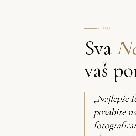
O NAJU
Sva
Ne
vaš po
„Najlepše f
pozabite n
fotografira