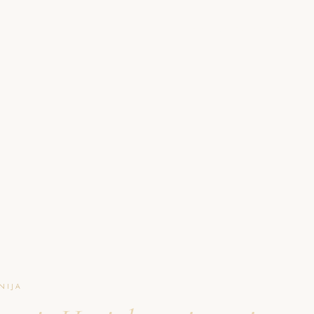
O NAJU
GALERIJA
PAKETI
FAQ
L
NIJA