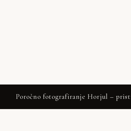
afiranje Horjul – pristno in elegantno – 