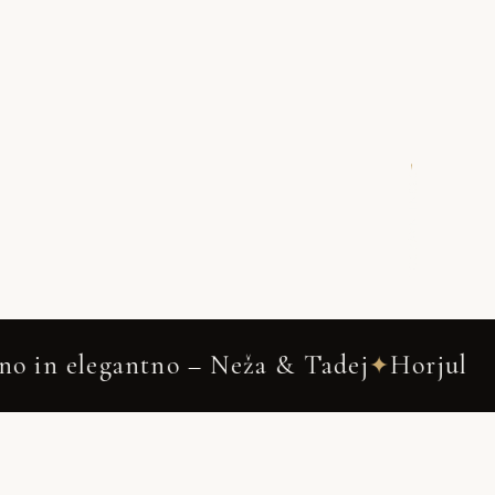
DRSNI NAVZDOL
Neža & Tadej
Horjul
Wedding Phot
✦