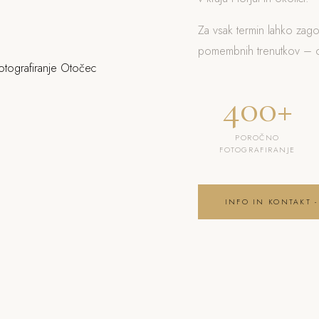
Za vsak termin lahko zag
pomembnih trenutkov – od
400+
POROČNO
FOTOGRAFIRANJE
INFO IN KONTAKT -