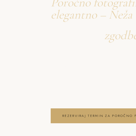
Poročno fotografi
elegantno – Neža
Ustvarjava
zgodb
o poročno fotogra
Neža & Tadej – Poročno fotografira
elegantno – Neža & Tadej, ki ujame
brezčasne trenutke in lepoto vaše
poročno fotografiranje Horjul
REZERVIRAJ TERMIN ZA POROČNO 
OGLEJ SI POROČNO FOTOGRAFIRAN