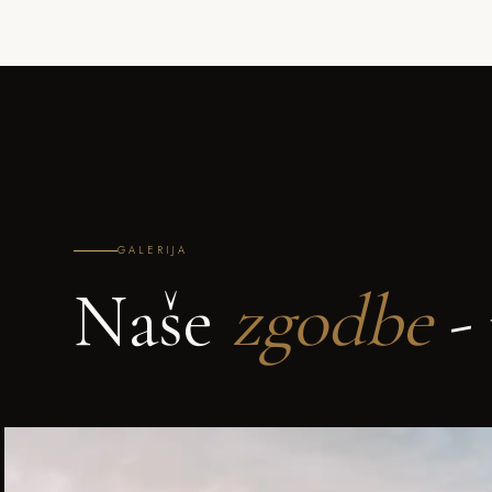
GALERIJA
Naše
zgodbe
- 