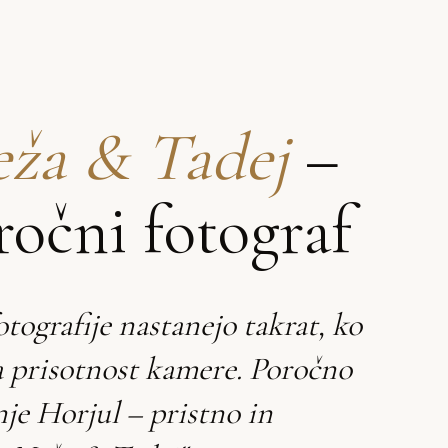
ža & Tadej
–
ročni fotograf
otografije nastanejo takrat, ko
a prisotnost kamere. Poročno
nje Horjul – pristno in