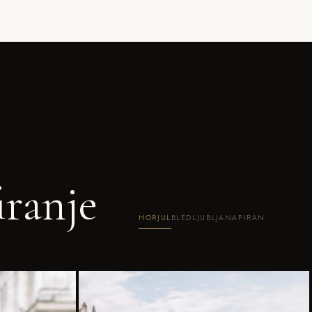
iranje
HORJUL
BLED
LJUBLJANA
PIRAN