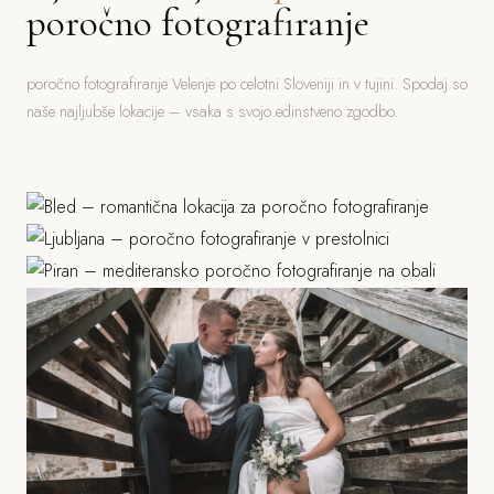
poročno fotografiranje
poročno fotografiranje Velenje po celotni Sloveniji in v tujini. Spodaj so
naše najljubše lokacije – vsaka s svojo edinstveno zgodbo.
Bled
Ljubljana
Jezero, grad, gorski ozadje
Piran
Grad, stara mesta, parki
Morje, mediteranska arhitektura