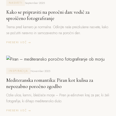
September 2025
NASVETI
Kako se pripraviti na poročni dan: vodič za
sproščeno fotografiranje
Trema pred kamero je normalna. Odkrijte naše preizkušene nasvete, kako
se počutiti naravno in samozavestno na poročni dan.
PREBERI VEČ →
November 2025
INSPIRACIJA
Mediteranska romantika: Piran kot kulisa za
nepozabno poročno zgodbo
Ozke ulice, kamni, bleščeče morje – Piran je edinstven kraj za par, ki želi
fotografije, ki dihajo mediteransko dušo.
PREBERI VEČ →