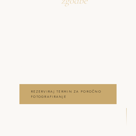
Ustvarjava
zgodbe
o poročno fotografiranje
Velenje
Neža & Tadej – Poročno fotografiranje
Velenje od 200€ – Neža & Tadej, ki
ujameva pristna čustva, brezčasne trenutke
in lepoto vašega posebnega dne .
poročno fotografiranje Velenje
REZERVIRAJ TERMIN ZA POROČNO
FOTOGRAFIRANJE
OGLEJ SI POROČNO
FOTOGRAFIRANJE GALERIJO