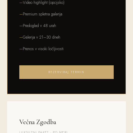
Video highlight (opcijsko)
Premium spletna galerija
Predogled v 48 urah
Galerija v 21–30 dneh
Prenos v visoki ločljivosti
REZERVIRAJ TERMIN
Večna Zgodba
LUKSUZNI PAKET · PO MERI