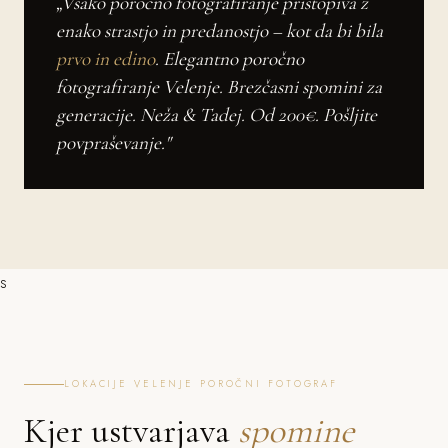
„Vsako poročno fotografiranje pristopiva z
enako strastjo in predanostjo – kot da bi bila
prvo in edino
. Elegantno poročno
fotografiranje Velenje. Brezčasni spomini za
generacije. Neža & Tadej. Od 200€. Pošljite
povpraševanje."
s
LOKACIJE VELENJE POROČNI FOTOGRAF
Kjer ustvarjava
spomine