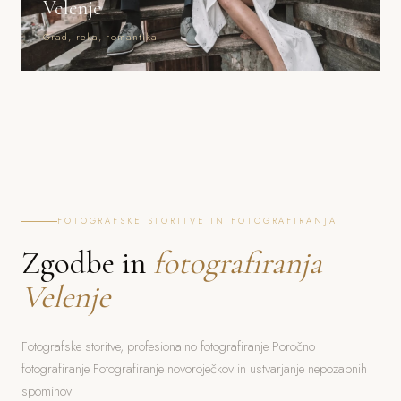
Velenje
Grad, reka, romantika
FOTOGRAFSKE STORITVE IN FOTOGRAFIRANJA
Zgodbe in
fotografiranja
Velenje
Fotografske storitve, profesionalno fotografiranje Poročno
fotografiranje Fotografiranje novoroječkov in ustvarjanje nepozabnih
spominov