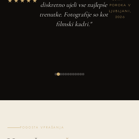
★★★★★
diskretno ujeli vse najlepše
POROKA V
LJUBLJANI,
trenutke. Fotografije so kot
2026
filmski kadri."
POGOSTA VPRAŠANJA