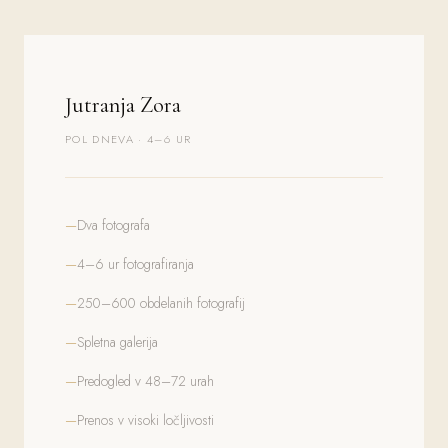
Jutranja Zora
POL DNEVA · 4–6 UR
Dva fotografa
4–6 ur fotografiranja
250–600 obdelanih fotografij
Spletna galerija
Predogled v 48–72 urah
Prenos v visoki ločljivosti