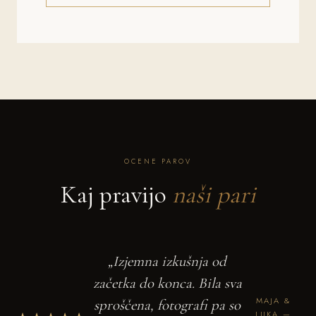
OCENE PAROV
Kaj pravijo
naši pari
„Izjemna izkušnja od
začetka do konca. Bila sva
MAJA &
sproščena, fotografi pa so
LUKA —