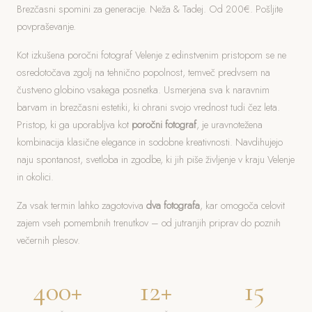
Brezčasni spomini za generacije. Neža & Tadej. Od 200€. Pošljite
povpraševanje.
Kot izkušena poročni fotograf Velenje z edinstvenim pristopom se ne
osredotočava zgolj na tehnično popolnost, temveč predvsem na
čustveno globino vsakega posnetka. Usmerjena sva k naravnim
barvam in brezčasni estetiki, ki ohrani svojo vrednost tudi čez leta.
Pristop, ki ga uporabljva kot
poročni fotograf
, je uravnotežena
kombinacija klasične elegance in sodobne kreativnosti. Navdihujejo
naju spontanost, svetloba in zgodbe, ki jih piše življenje v kraju Velenje
in okolici.
Za vsak termin lahko zagotoviva
dva fotografa
, kar omogoča celovit
zajem vseh pomembnih trenutkov – od jutranjih priprav do poznih
večernih plesov.
400+
12+
15