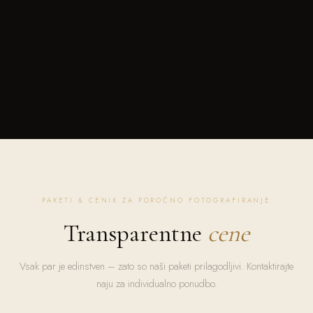
PAKETI & CENIK ZA POROČNO FOTOGRAFIRANJE
Transparentne
cene
Vsak par je edinstven – zato so naši paketi prilagodljivi. Kontaktirajte
naju za individualno ponudbo.