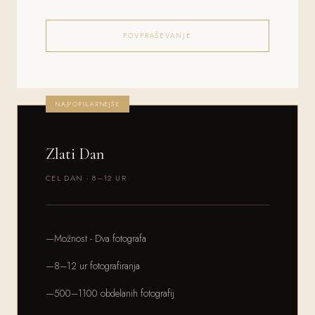
POVPRAŠEVANJE
NAJPOPULARNEJŠE
Zlati Dan
CEL DAN · 8–12 UR
Možnost - Dva fotografa
8–12 ur fotografiranja
500–1100 obdelanih fotografij