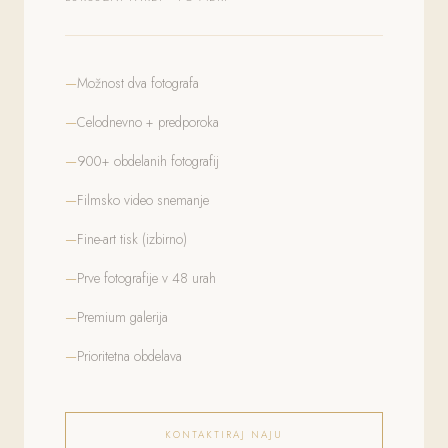
Možnost dva fotografa
Celodnevno + predporoka
900+ obdelanih fotografij
Filmsko video snemanje
Fine-art tisk (izbirno)
Prve fotografije v 48 urah
Premium galerija
Prioritetna obdelava
KONTAKTIRAJ NAJU