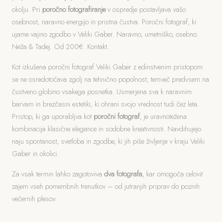
okolju. Pri
poročno fotografiranje
v ospredje postavljava vašo
osebnost, naravno energijo in pristna čustva. Poročni fotograf, ki
ujame vajino zgodbo v Veliki Gaber. Naravno, umetniško, osebno.
Neža & Tadej. Od 200€. Kontakt.
Kot izkušena poročni fotograf Veliki Gaber z edinstvenim pristopom
se ne osredotočava zgolj na tehnično popolnost, temveč predvsem na
čustveno globino vsakega posnetka. Usmerjena sva k naravnim
barvam in brezčasni estetiki, ki ohrani svojo vrednost tudi čez leta.
Pristop, ki ga uporabljva kot
poročni fotograf
, je uravnotežena
kombinacija klasične elegance in sodobne kreativnosti. Navdihujejo
naju spontanost, svetloba in zgodbe, ki jih piše življenje v kraju Veliki
Gaber in okolici.
Za vsak termin lahko zagotoviva
dva fotografa
, kar omogoča celovit
zajem vseh pomembnih trenutkov – od jutranjih priprav do poznih
večernih plesov.