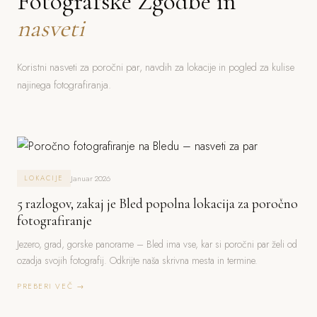
Fotografske Zgodbe in
nasveti
Koristni nasveti za poročni par, navdih za lokacije in pogled za kulise
najinega fotografiranja.
Januar 2026
LOKACIJE
5 razlogov, zakaj je Bled popolna lokacija za poročno
fotografiranje
Jezero, grad, gorske panorame – Bled ima vse, kar si poročni par želi od
ozadja svojih fotografij. Odkrijte naša skrivna mesta in termine.
PREBERI VEČ →