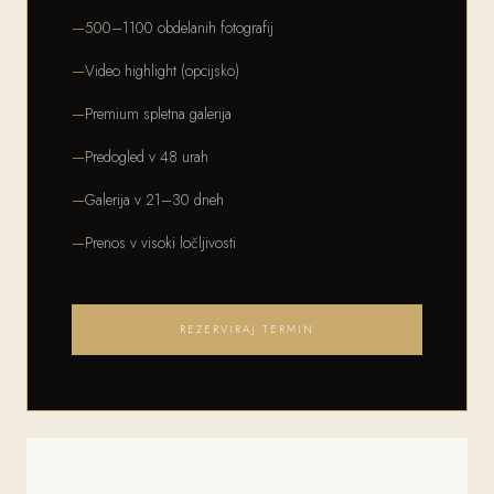
500–1100 obdelanih fotografij
Video highlight (opcijsko)
Premium spletna galerija
Predogled v 48 urah
Galerija v 21–30 dneh
Prenos v visoki ločljivosti
REZERVIRAJ TERMIN