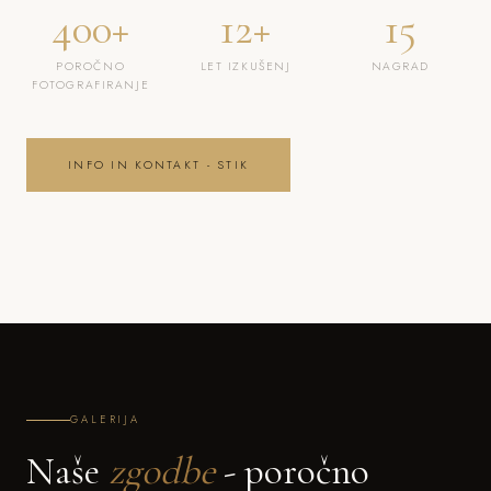
400+
12+
15
POROČNO
LET IZKUŠENJ
NAGRAD
FOTOGRAFIRANJE
INFO IN KONTAKT - STIK
GALERIJA
Naše
zgodbe
- poročno