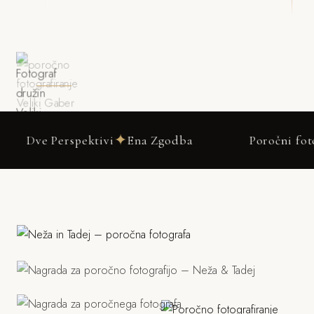
DRSNI NAVZDOL
✦
rspektivi
Ena Zgodba
Poročni fotograf Veli