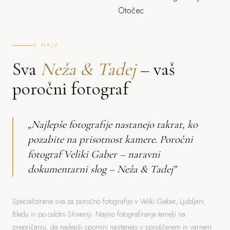
O NAJU
Sva
Neža & Tadej
– vaš
poročni fotograf
„Najlepše fotografije nastanejo takrat, ko
pozabite na prisotnost kamere. Poročni
fotograf Veliki Gaber – naravni
dokumentarni slog – Neža & Tadej"
Specializirana sva za poročno fotografijo v Veliki Gaber, Ljubljani,
Bledu in po celotni Sloveniji. Najino fotografiranje temelji na
prepričanju, da najlepši spomini nastanejo v sproščenem in varnem