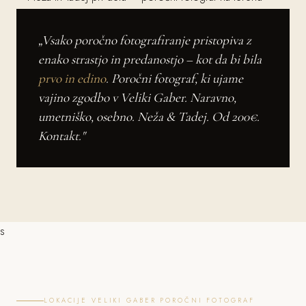
„Vsako poročno fotografiranje pristopiva z
enako strastjo in predanostjo – kot da bi bila
prvo in edino
. Poročni fotograf, ki ujame
vajino zgodbo v Veliki Gaber. Naravno,
umetniško, osebno. Neža & Tadej. Od 200€.
Kontakt."
s
LOKACIJE VELIKI GABER POROČNI FOTOGRAF