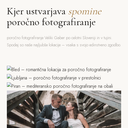
Kjer ustvarjava
spomine
poročno fotografiranje
poročno fotografiranje Veliki Gaber po celotni Sloveniji in v tujini.
Spodaj so naše najljubše lokacije – vsaka s svojo edinstveno zgodbo.
Bled
Ljubljana
Jezero, grad, gorski ozadje
Piran
Grad, stara mesta, parki
Morje, mediteranska arhitektura