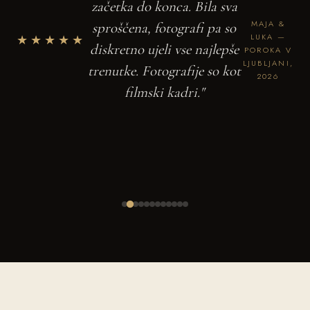
začetka do konca. Bila sva
MAJA &
sproščena, fotografi pa so
★★★★★
LUKA —
diskretno ujeli vse najlepše
POROKA V
LJUBLJANI,
trenutke. Fotografije so kot
2026
filmski kadri."