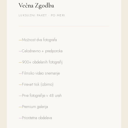
Večna Zgodba
LUKSUZNI PAKET · PO MERI
Možnost dva fotografa
Celodnevno + predporoka
900+ obdelanih fotografij
Filmsko video snemanje
Fine-art tisk (izbirno)
Prve fotografije v 48 urah
Premium galerija
Prioritetna obdelava