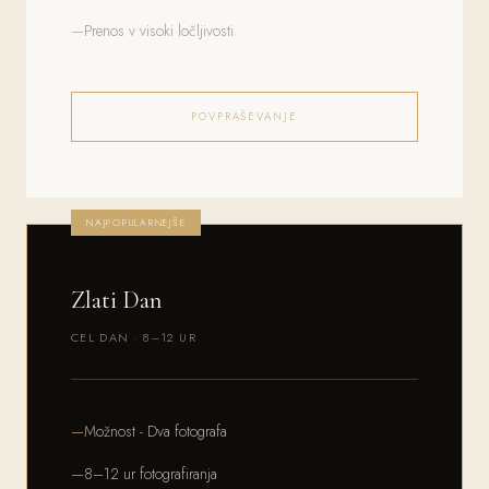
Prenos v visoki ločljivosti
POVPRAŠEVANJE
NAJPOPULARNEJŠE
Zlati Dan
CEL DAN · 8–12 UR
Možnost - Dva fotografa
8–12 ur fotografiranja