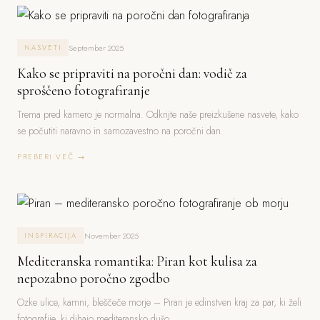
September 2025
NASVETI
Kako se pripraviti na poročni dan: vodič za
sproščeno fotografiranje
Trema pred kamero je normalna. Odkrijte naše preizkušene nasvete, kako
se počutiti naravno in samozavestno na poročni dan.
PREBERI VEČ →
November 2025
INSPIRACIJA
Mediteranska romantika: Piran kot kulisa za
nepozabno poročno zgodbo
Ozke ulice, kamni, bleščeče morje – Piran je edinstven kraj za par, ki želi
fotografije, ki dihajo mediteransko dušo.