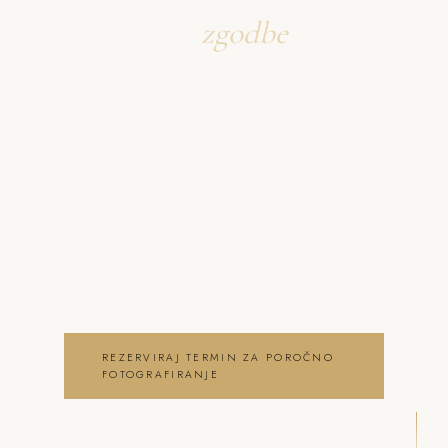
Ustvarjava
zgodbe
o poročno fotografiranje
Veliki Gaber
Neža & Tadej – Poročni fotograf Veliki
Gaber – naravni dokumentarni slog –
Neža & Tadej, ki ujameva pristna čustva,
brezčasne trenutke in lepoto vašega
posebnega dne . poročno fotografiranje
Veliki Gaber
REZERVIRAJ TERMIN ZA POROČNO
FOTOGRAFIRANJE
OGLEJ SI POROČNO
FOTOGRAFIRANJE GALERIJO