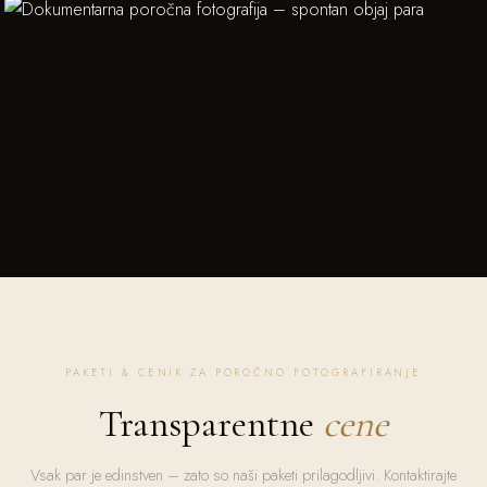
PAKETI & CENIK ZA POROČNO FOTOGRAFIRANJE
Transparentne
cene
Vsak par je edinstven – zato so naši paketi prilagodljivi. Kontaktirajte