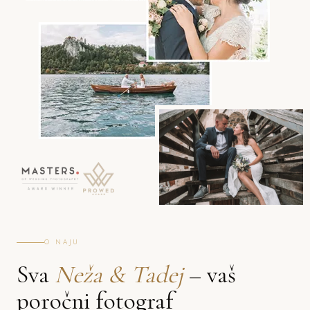
O NAJU
Sva
Neža & Tadej
– vaš
poročni fotograf