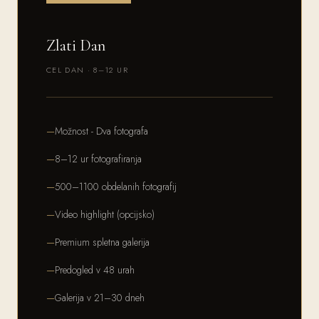
Zlati Dan
CEL DAN · 8–12 UR
Možnost - Dva fotografa
8–12 ur fotografiranja
500–1100 obdelanih fotografij
Video highlight (opcijsko)
Premium spletna galerija
Predogled v 48 urah
Galerija v 21–30 dneh