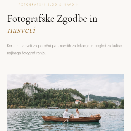
FOTOGRAFSKI BLOG & NAVDIH
Fotografske Zgodbe in
nasveti
Koristni nasveti za poročni par, navdih za lokacije in pogled za kulise
najinega fotografiranja.