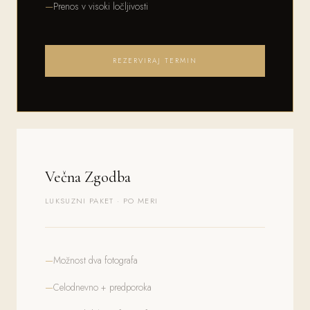
Prenos v visoki ločljivosti
REZERVIRAJ TERMIN
Večna Zgodba
LUKSUZNI PAKET · PO MERI
Možnost dva fotografa
Celodnevno + predporoka