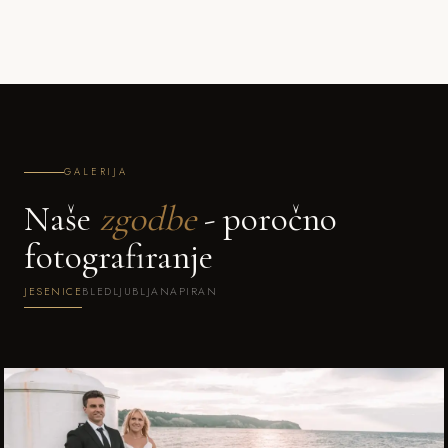
GALERIJA
Naše
zgodbe
- poročno
fotografiranje
JESENICE
BLED
LJUBLJANA
PIRAN