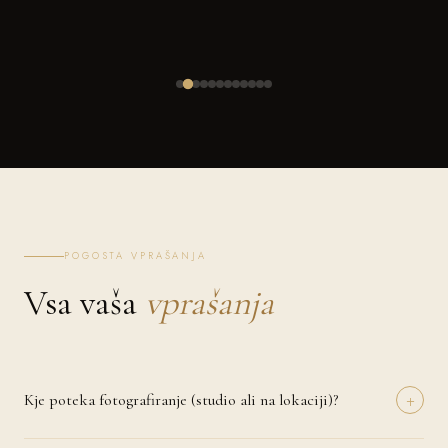
POGOSTA VPRAŠANJA
Vsa vaša
vprašanja
+
Kje poteka fotografiranje (studio ali na lokaciji)?
Fotografiranje lahko izvedemo v naravi (Jesenice), pri vas doma ali na