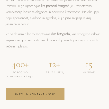
Pristop, ki ga uporabljva kot
poročni fotograf
, je uravnotežena
kombinacija klasične elegance in sodobne kreativnosti. Navdihujejo
naju spontanost, svetloba in zgodbe, ki jih piše življenje v kraju
Jesenice in okolici.
Za vsak termin lahko zagotoviva
dva fotografa
, kar omogoča celovit
zajem vseh pomembnih trenutkov – od jutranjih priprav do poznih
večernih plesov.
400+
12+
15
POROČNO
LET IZKUŠENJ
NAGRAD
FOTOGRAFIRANJE
INFO IN KONTAKT - STIK