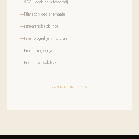
900+ obdelanih fotografij
Filmsko video snemanje
Fine-art tisk (izbirno)
Prve fotografije v 48 urah
Premium galerija
Prioritetna obdelava
KONTAKTIRAJ NAJU