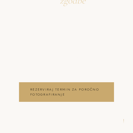
Ustvarjava
zgodbe
o poročno fotografiranje
Jesenice
Neža & Tadej – Poročno fotografiranje
Jesenice – Poročni fotograf – Neža &
Tadej, ki ujameva pristna čustva, brezčasne
trenutke in lepoto vašega posebnega dne .
poročno fotografiranje Jesenice
REZERVIRAJ TERMIN ZA POROČNO
FOTOGRAFIRANJE
OGLEJ SI POROČNO
FOTOGRAFIRANJE GALERIJO