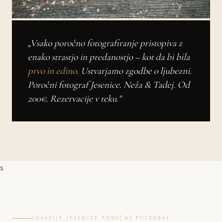
„Vsako poročno fotografiranje pristopiva z
enako strastjo in predanostjo – kot da bi bila
prvo in edino
. Ustvarjamo zgodbe o ljubezni.
Poročni fotograf Jesenice. Neža & Tadej. Od
200€. Rezervacije v teku."
s
LOKACIJE JESENICE POROČNI FOTOGRAF