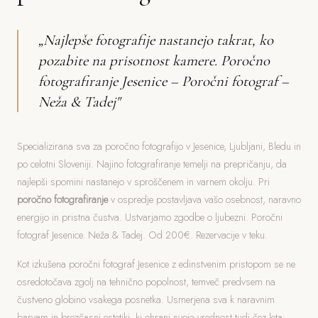
„Najlepše fotografije nastanejo takrat, ko
pozabite na prisotnost kamere. Poročno
fotografiranje Jesenice – Poročni fotograf –
Neža & Tadej"
Specializirana sva za poročno fotografijo v Jesenice, Ljubljani, Bledu in
po celotni Sloveniji. Najino fotografiranje temelji na prepričanju, da
najlepši spomini nastanejo v sproščenem in varnem okolju. Pri
poročno fotografiranje
v ospredje postavljava vašo osebnost, naravno
energijo in pristna čustva. Ustvarjamo zgodbe o ljubezni. Poročni
fotograf Jesenice. Neža & Tadej. Od 200€. Rezervacije v teku.
Kot izkušena poročni fotograf Jesenice z edinstvenim pristopom se ne
osredotočava zgolj na tehnično popolnost, temveč predvsem na
čustveno globino vsakega posnetka. Usmerjena sva k naravnim
barvam in brezčasni estetiki, ki ohrani svojo vrednost tudi čez leta.