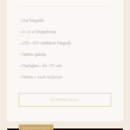
Dva fotografa
4–6 ur fotografiranja
250–600 obdelanih fotografij
Spletna galerija
Predogled v 48–72 urah
Prenos v visoki ločljivosti
POVPRAŠEVANJE
NAJPOPULARNEJŠE