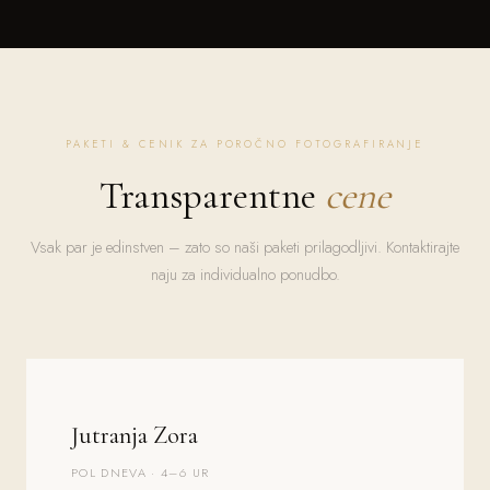
PAKETI & CENIK ZA POROČNO FOTOGRAFIRANJE
Transparentne
cene
Vsak par je edinstven – zato so naši paketi prilagodljivi. Kontaktirajte
naju za individualno ponudbo.
Jutranja Zora
POL DNEVA · 4–6 UR