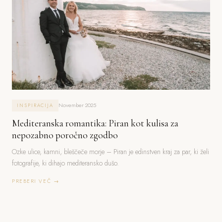
November 2025
INSPIRACIJA
Mediteranska romantika: Piran kot kulisa za
nepozabno poročno zgodbo
Ozke ulice, kamni, bleščeče morje – Piran je edinstven kraj za par, ki želi
fotografije, ki dihajo mediteransko dušo.
PREBERI VEČ →