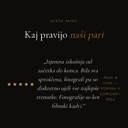
OCENE PAROV
Kaj pravijo
naši pari
„Izjemna izkušnja od
začetka do konca. Bila sva
MAJA &
sproščena, fotografi pa so
★★★★★
LUKA —
diskretno ujeli vse najlepše
POROKA V
LJUBLJANI,
trenutke. Fotografije so kot
2026
filmski kadri."