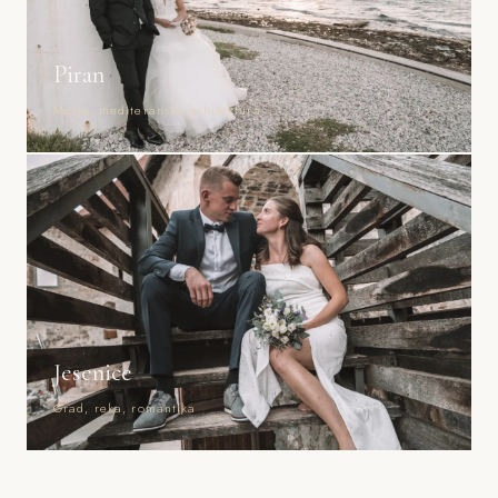
Piran
Morje, mediteranska arhitektura
Jesenice
Grad, reka, romantika