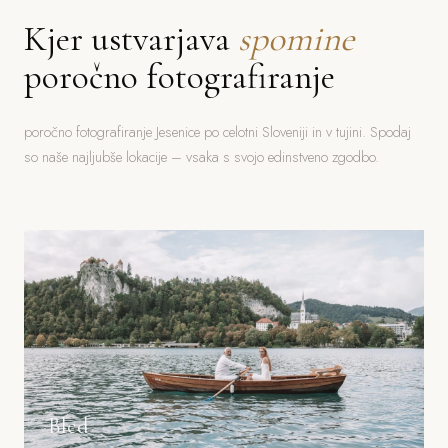
Kjer ustvarjava
spomine
poročno fotografiranje
poročno fotografiranje Jesenice po celotni Sloveniji in v tujini. Spodaj
so naše najljubše lokacije – vsaka s svojo edinstveno zgodbo.
Bled