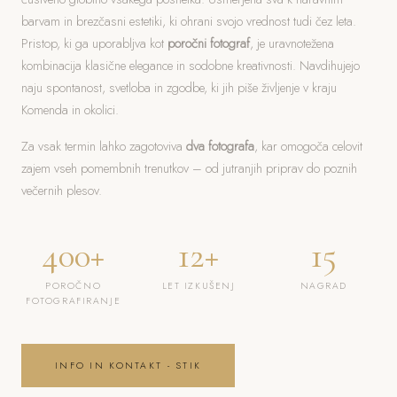
barvam in brezčasni estetiki, ki ohrani svojo vrednost tudi čez leta.
Pristop, ki ga uporabljva kot
poročni fotograf
, je uravnotežena
kombinacija klasične elegance in sodobne kreativnosti. Navdihujejo
naju spontanost, svetloba in zgodbe, ki jih piše življenje v kraju
Komenda in okolici.
Za vsak termin lahko zagotoviva
dva fotografa
, kar omogoča celovit
zajem vseh pomembnih trenutkov – od jutranjih priprav do poznih
večernih plesov.
400+
12+
15
POROČNO
LET IZKUŠENJ
NAGRAD
FOTOGRAFIRANJE
INFO IN KONTAKT - STIK