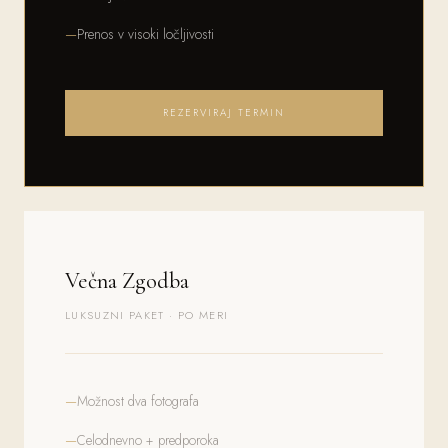
Prenos v visoki ločljivosti
REZERVIRAJ TERMIN
Večna Zgodba
LUKSUZNI PAKET · PO MERI
Možnost dva fotografa
Celodnevno + predporoka