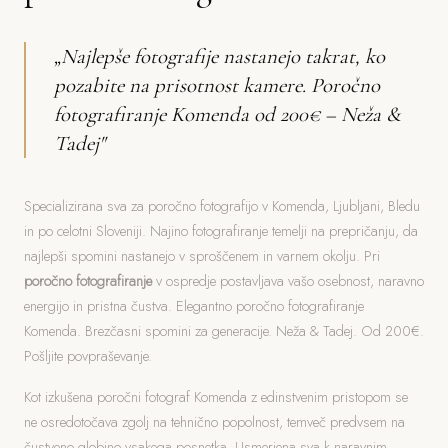
„Najlepše fotografije nastanejo takrat, ko
pozabite na prisotnost kamere. Poročno
fotografiranje Komenda od 200€ – Neža &
Tadej"
Specializirana sva za poročno fotografijo v Komenda, Ljubljani, Bledu
in po celotni Sloveniji. Najino fotografiranje temelji na prepričanju, da
najlepši spomini nastanejo v sproščenem in varnem okolju. Pri
poročno fotografiranje
v ospredje postavljava vašo osebnost, naravno
energijo in pristna čustva. Elegantno poročno fotografiranje
Komenda. Brezčasni spomini za generacije. Neža & Tadej. Od 200€.
Pošljite povpraševanje.
Kot izkušena poročni fotograf Komenda z edinstvenim pristopom se
ne osredotočava zgolj na tehnično popolnost, temveč predvsem na
čustveno globino vsakega posnetka. Usmerjena sva k naravnim