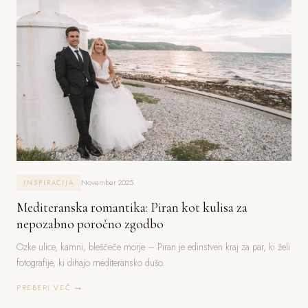
November 2025
INSPIRACIJA
Mediteranska romantika: Piran kot kulisa za
nepozabno poročno zgodbo
Ozke ulice, kamni, bleščeče morje – Piran je edinstven kraj za par, ki želi
fotografije, ki dihajo mediteransko dušo.
PREBERI VEČ →