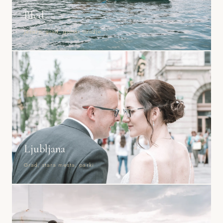
Bled
Jezero, grad, gorski ozadje
Ljubljana
Grad, stara mesta, parki