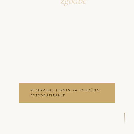
Ustvarjava
zgodbe
o poročno fotografiranje
Komenda
Neža & Tadej – Poročno fotografiranje
Komenda od 200€ – Neža & Tadej, ki
ujameva pristna čustva, brezčasne trenutke
in lepoto vašega posebnega dne .
poročno fotografiranje Komenda
REZERVIRAJ TERMIN ZA POROČNO
FOTOGRAFIRANJE
OGLEJ SI POROČNO
FOTOGRAFIRANJE GALERIJO