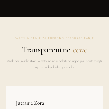
PAKETI & CENIK ZA POROČNO FOTOGRAFIRANJE
Transparentne
cene
Vsak par je edinstven – zato so naši paketi prilagodljivi. Kontaktirajte
naju za individualno ponudbo.
Jutranja Zora