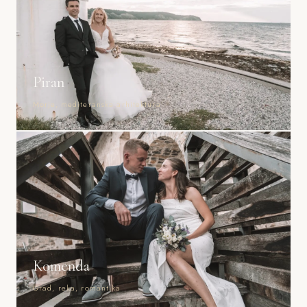
Piran
Morje, mediteranska arhitektura
Komenda
Grad, reka, romantika