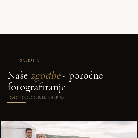
GALERIJA
Naše
zgodbe
- poročno
fotografiranje
KOMENDA
BLED
LJUBLJANA
PIRAN