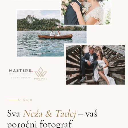
O NAJU
Sva
Neža & Tadej
– vaš
poročni fotograf