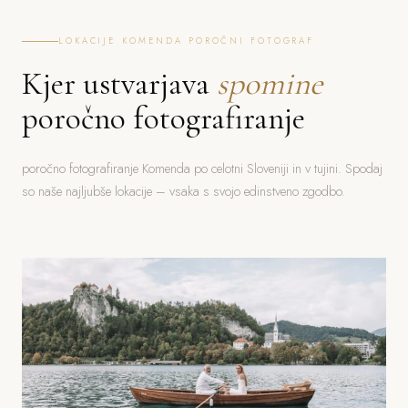
LOKACIJE KOMENDA POROČNI FOTOGRAF
Kjer ustvarjava
spomine
poročno fotografiranje
poročno fotografiranje Komenda po celotni Sloveniji in v tujini. Spodaj
so naše najljubše lokacije – vsaka s svojo edinstveno zgodbo.