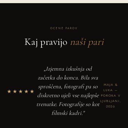
OCENE PAROV
Kaj pravijo
naši pari
„Izjemna izkušnja od
začetka do konca. Bila sva
MAJA &
sproščena, fotografi pa so
★★★★★
LUKA —
diskretno ujeli vse najlepše
POROKA V
LJUBLJANI,
trenutke. Fotografije so kot
2026
filmski kadri."