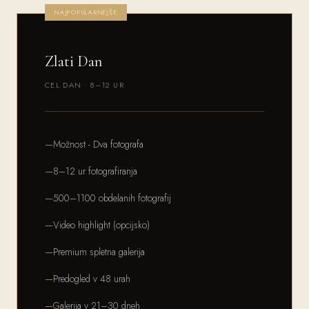
NAJPOPULARNEJŠE
Zlati Dan
CEL DAN · 8–12 UR
Možnost - Dva fotografa
8–12 ur fotografiranja
500–1100 obdelanih fotografij
Video highlight (opcijsko)
Premium spletna galerija
Predogled v 48 urah
Galerija v 21–30 dneh