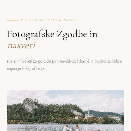
FOTOGRAFSKI BLOG & NAVDIH
Fotografske Zgodbe in
nasveti
Koristni nasveti za poročni par, navdih za lokacije in pogled za kulise
najinega fotografiranja.