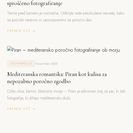
sproščeno fotografiranje
Trema pred kamero je normalna. Odkrijte naše preizkušene nasvete, kako
se počutiti naravno in samozavestno na poročni dan.
PREBERI VEČ →
November 2025
INSPIRACIJA
Mediteranska romantika: Piran kot kulisa za
nepozabno poročno zgodbo
Ozke ulice, kamni, bleščeče morje – Piran je edinstven kraj za par, ki želi
fotografije, ki dihajo mediteransko dušo.
PREBERI VEČ →