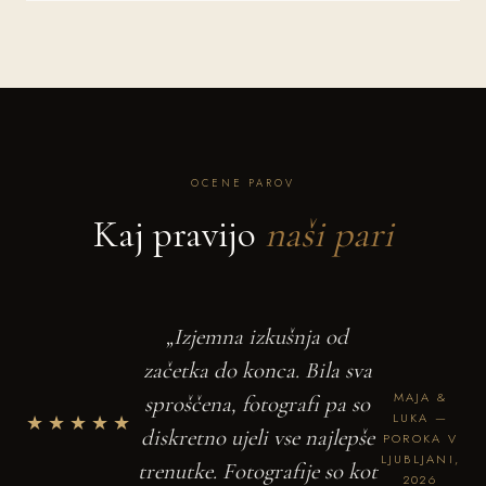
OCENE PAROV
Kaj pravijo
naši pari
„Izjemna izkušnja od
začetka do konca. Bila sva
MAJA &
sproščena, fotografi pa so
★★★★★
LUKA —
diskretno ujeli vse najlepše
POROKA V
LJUBLJANI,
trenutke. Fotografije so kot
2026