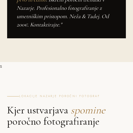
Nazarje. Profesionalno fotografiranje z
umetniškim pristopom. Neža & Tadej. Od
200€. Kontaktirajte."
s
LOKACIJE NAZARJE POROČNI FOTOGRAF
Kjer ustvarjava
spomine
poročno fotografiranje