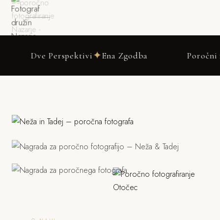
✦
e Perspektivi
Ena Zgodba
Poročni fotograf 