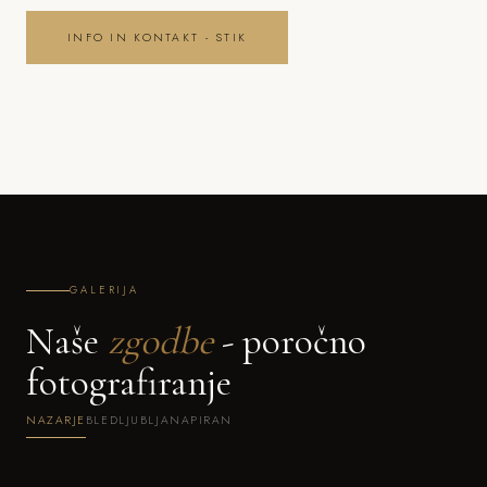
INFO IN KONTAKT - STIK
GALERIJA
Naše
zgodbe
- poročno
fotografiranje
NAZARJE
BLED
LJUBLJANA
PIRAN