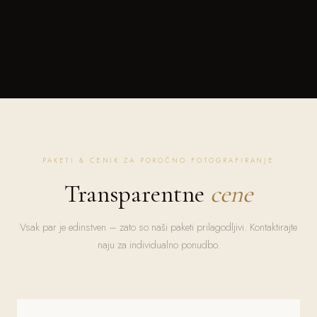
PAKETI & CENIK ZA POROČNO FOTOGRAFIRANJE
Transparentne
cene
Vsak par je edinstven – zato so naši paketi prilagodljivi. Kontaktirajte
naju za individualno ponudbo.