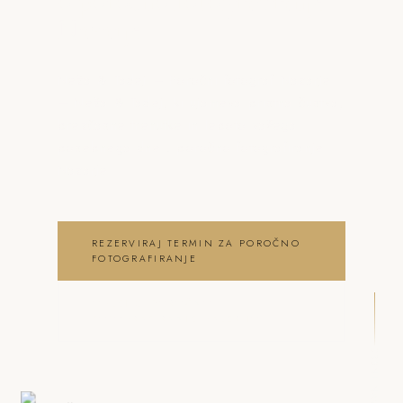
o poročno fotografiranje
Nazarje
Neža & Tadej – Poročni fotograf Nazarje
– Neža & Tadej, ki ujameva pristna čustva,
brezčasne trenutke in lepoto vašega
posebnega dne . poročno fotografiranje
Nazarje
REZERVIRAJ TERMIN ZA POROČNO
FOTOGRAFIRANJE
OGLEJ SI POROČNO
FOTOGRAFIRANJE GALERIJO
DRSNI NAVZDOL