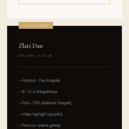
NAJPOPULARNEJŠE
Zlati Dan
CEL DAN · 8–12 UR
Možnost - Dva fotografa
8–12 ur fotografiranja
500–1100 obdelanih fotografij
Video highlight (opcijsko)
Premium spletna galerija