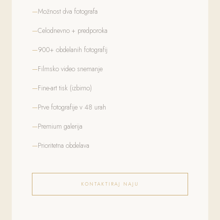
Možnost dva fotografa
Celodnevno + predporoka
900+ obdelanih fotografij
Filmsko video snemanje
Fine-art tisk (izbirno)
Prve fotografije v 48 urah
Premium galerija
Prioritetna obdelava
KONTAKTIRAJ NAJU