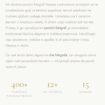
Kot izkušena poročni fotograf Nazarje z edinstvenim pristopom se ne
osredotočava zgolj na tehnično popolnost, temveč predvsem na
čustveno globino vsakega posnetka. Usmerjena sva k naravnim
barvam in brezčasni estetiki, ki ohrani svojo vrednost tudi čez leta.
Pristop, ki ga uporabljva kot
poročni fotograf
, je uravnotežena
kombinacija klasične elegance in sodobne kreativnosti. Navdihujejo
naju spontanost, svetloba in zgodbe, ki jih piše življenje v kraju
Nazarje in okolici.
Za vsak termin lahko zagotoviva
dva fotografa
, kar omogoča celovit
zajem vseh pomembnih trenutkov – od jutranjih priprav do poznih
večernih plesov.
400+
12+
15
POROČNO
LET IZKUŠENJ
NAGRAD
FOTOGRAFIRANJE