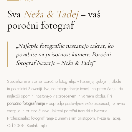
O NAJU
Sva
Neža & Tadej
– vaš
poročni fotograf
„Najlepše fotografije nastanejo takrat, ko
pozabite na prisotnost kamere. Poročni
fotograf Nazarje – Neža & Tadej"
Specializirana sva za poročno fotografijo v Nazarje, Ljubljani, Bledu
in po celotni Sloveniji. Najino fotografiranje temelji na prepričanju, da
najlepši spomini nastanejo v sproščenem in varnem okolju. Pri
poročno fotografiranje
v ospredje postavljava vašo osebnost, naravno
energijo in pristna čustva. Iskreni poročni trenutki v Nazarje.
Profesionalno fotografiranje z umetniškim pristopom. Neža & Tadej.
Od 200€. Kontaktirajte.