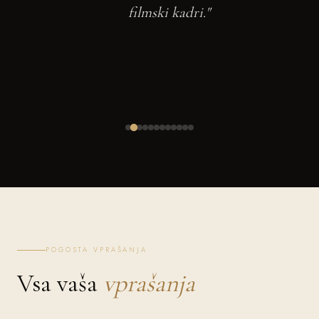
filmski kadri."
POGOSTA VPRAŠANJA
Vsa vaša
vprašanja