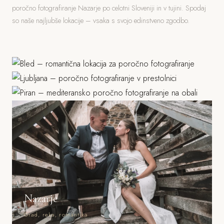
poročno fotografiranje Nazarje po celotni Sloveniji in v tujini. Spodaj
so naše najljubše lokacije – vsaka s svojo edinstveno zgodbo.
Bled
Ljubljana
Jezero, grad, gorski ozadje
Piran
Grad, stara mesta, parki
Morje, mediteranska arhitektura
Nazarje
Grad, reka, romantika