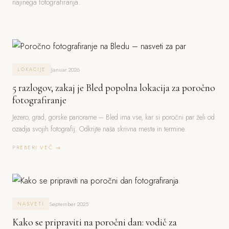
najinega fotografiranja.
Januar 2026
LOKACIJE
5 razlogov, zakaj je Bled popolna lokacija za poročno
fotografiranje
Jezero, grad, gorske panorame – Bled ima vse, kar si poročni par želi od
ozadja svojih fotografij. Odkrijte naša skrivna mesta in termine.
PREBERI VEČ →
September 2025
NASVETI
Kako se pripraviti na poročni dan: vodič za