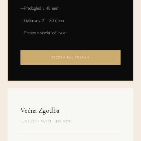
Predogled v 48 urah
Galerija v 21–30 dneh
Prenos v visoki ločljivosti
REZERVIRAJ TERMIN
Večna Zgodba
LUKSUZNI PAKET · PO MERI