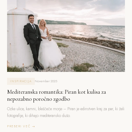
November 2025
INSPIRACIJA
Mediteranska romantika: Piran kot kulisa za
nepozabno poročno zgodbo
Ozke ulice, kamni, bleščeče morje – Piran je edinstven kraj za par, ki želi
fotografije, ki dihajo mediteransko dušo.
PREBERI VEČ →