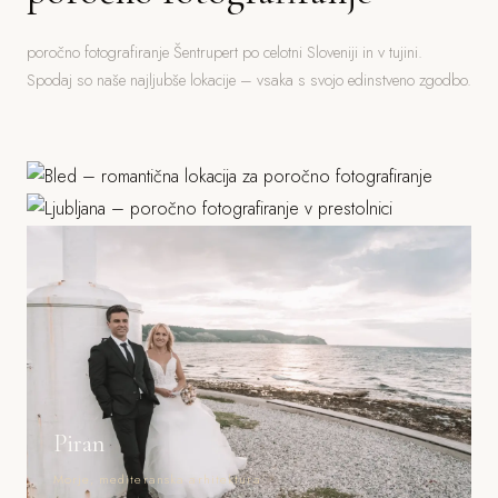
poročno fotografiranje Šentrupert po celotni Sloveniji in v tujini.
Spodaj so naše najljubše lokacije – vsaka s svojo edinstveno zgodbo.
Bled
Ljubljana
Jezero, grad, gorski ozadje
Grad, stara mesta, parki
Piran
Morje, mediteranska arhitektura