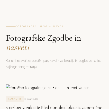
FOTOGRAFSKI BLOG & NAVDIH
Fotografske Zgodbe in
nasveti
Koristni nasveti za poročni par, navdih za lokacije in pogled za kulise
najinega fotografiranja.
Januar 2026
LOKACIJE
5 razlogov, zakaj je Bled popolna lokacija za poročno