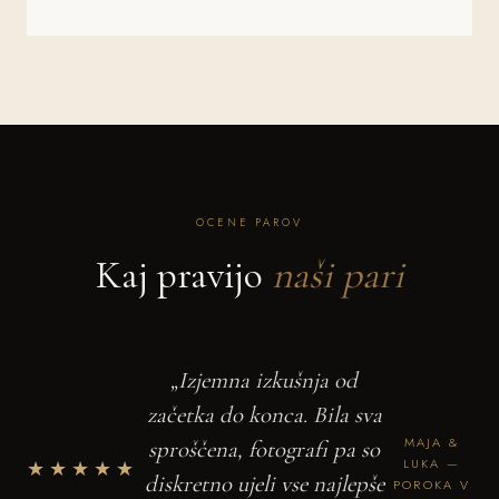
OCENE PAROV
Kaj pravijo
naši pari
„Izjemna izkušnja od
začetka do konca. Bila sva
MAJA &
sproščena, fotografi pa so
★★★★★
LUKA —
diskretno ujeli vse najlepše
POROKA V