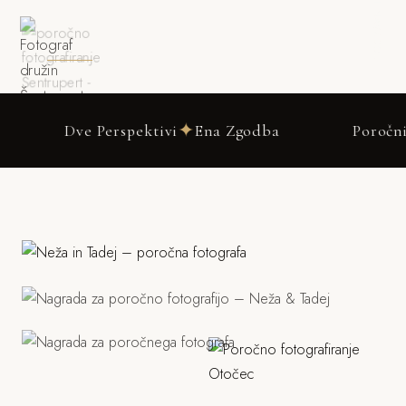
DRSNI NAVZDOL
✦
 Perspektivi
Ena Zgodba
Poročni fotograf Š