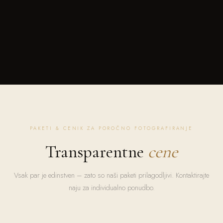
PAKETI & CENIK ZA POROČNO FOTOGRAFIRANJE
Transparentne
cene
Vsak par je edinstven – zato so naši paketi prilagodljivi. Kontaktirajte
naju za individualno ponudbo.