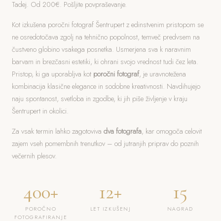
Tadej. Od 200€. Pošljite povpraševanje.
Kot izkušena poročni fotograf Šentrupert z edinstvenim pristopom se
ne osredotočava zgolj na tehnično popolnost, temveč predvsem na
čustveno globino vsakega posnetka. Usmerjena sva k naravnim
barvam in brezčasni estetiki, ki ohrani svojo vrednost tudi čez leta.
Pristop, ki ga uporabljva kot
poročni fotograf
, je uravnotežena
kombinacija klasične elegance in sodobne kreativnosti. Navdihujejo
naju spontanost, svetloba in zgodbe, ki jih piše življenje v kraju
Šentrupert in okolici.
Za vsak termin lahko zagotoviva
dva fotografa
, kar omogoča celovit
zajem vseh pomembnih trenutkov – od jutranjih priprav do poznih
večernih plesov.
400+
12+
15
POROČNO
LET IZKUŠENJ
NAGRAD
FOTOGRAFIRANJE