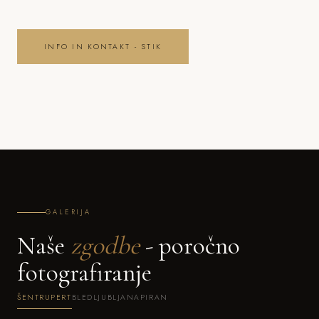
INFO IN KONTAKT - STIK
GALERIJA
Naše
zgodbe
- poročno
fotografiranje
ŠENTRUPERT
BLED
LJUBLJANA
PIRAN