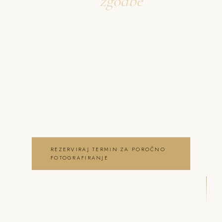
Ustvarjava
zgodbe
o poročno fotografiranje
Šentrupert
Neža & Tadej – Poročni fotograf
Šentrupert – Neža & Tadej, ki ujameva
pristna čustva, brezčasne trenutke in
lepoto vašega posebnega dne . poročno
fotografiranje Šentrupert
REZERVIRAJ TERMIN ZA POROČNO
FOTOGRAFIRANJE
OGLEJ SI POROČNO
FOTOGRAFIRANJE GALERIJO