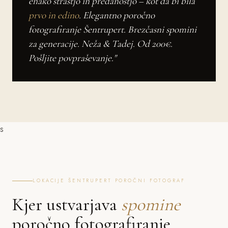
enako strastjo in predanostjo – kot da bi bila
prvo in edino
. Elegantno poročno
fotografiranje Šentrupert. Brezčasni spomini
za generacije. Neža & Tadej. Od 200€.
Pošljite povpraševanje."
s
LOKACIJE ŠENTRUPERT POROČNI FOTOGRAF
Kjer ustvarjava
spomine
poročno fotografiranje