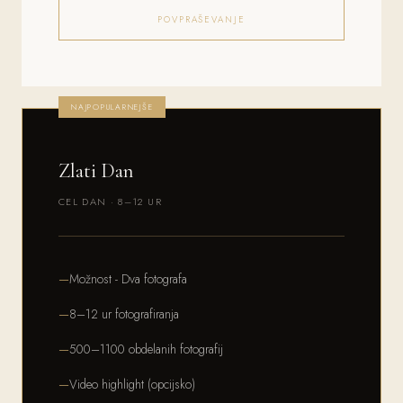
POVPRAŠEVANJE
NAJPOPULARNEJŠE
Zlati Dan
CEL DAN · 8–12 UR
Možnost - Dva fotografa
8–12 ur fotografiranja
500–1100 obdelanih fotografij
Video highlight (opcijsko)