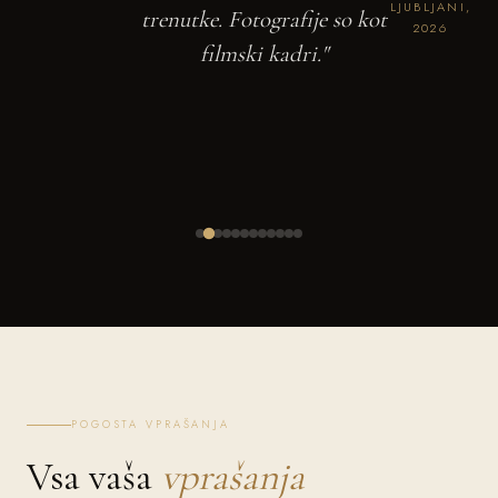
LJUBLJANI,
trenutke. Fotografije so kot
2026
filmski kadri."
POGOSTA VPRAŠANJA
Vsa vaša
vprašanja