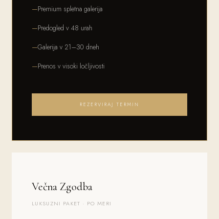
Premium spletna galerija
Predogled v 48 urah
Galerija v 21–30 dneh
Prenos v visoki ločljivosti
REZERVIRAJ TERMIN
Večna Zgodba
LUKSUZNI PAKET · PO MERI