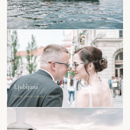
Bled
Jezero, grad, gorski ozadje
Ljubljana
Grad, stara mesta, parki