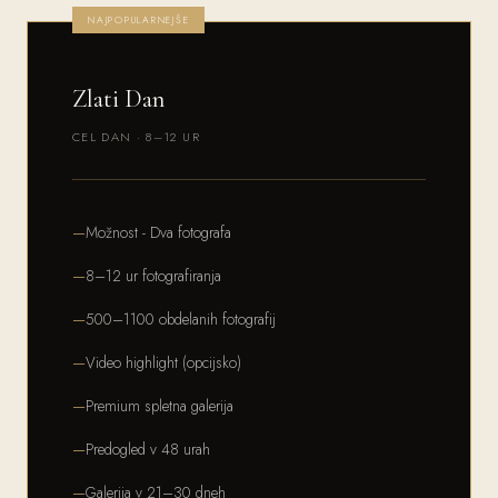
NAJPOPULARNEJŠE
Zlati Dan
CEL DAN · 8–12 UR
Možnost - Dva fotografa
8–12 ur fotografiranja
500–1100 obdelanih fotografij
Video highlight (opcijsko)
Premium spletna galerija
Predogled v 48 urah
Galerija v 21–30 dneh