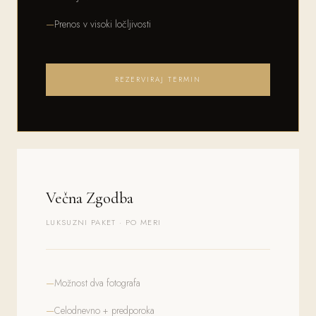
Prenos v visoki ločljivosti
REZERVIRAJ TERMIN
Večna Zgodba
LUKSUZNI PAKET · PO MERI
Možnost dva fotografa
Celodnevno + predporoka