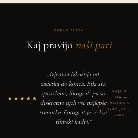
OCENE PAROV
Kaj pravijo
naši pari
„Izjemna izkušnja od
začetka do konca. Bila sva
MAJA &
sproščena, fotografi pa so
★★★★★
LUKA —
diskretno ujeli vse najlepše
POROKA V
LJUBLJANI,
trenutke. Fotografije so kot
2026
filmski kadri."