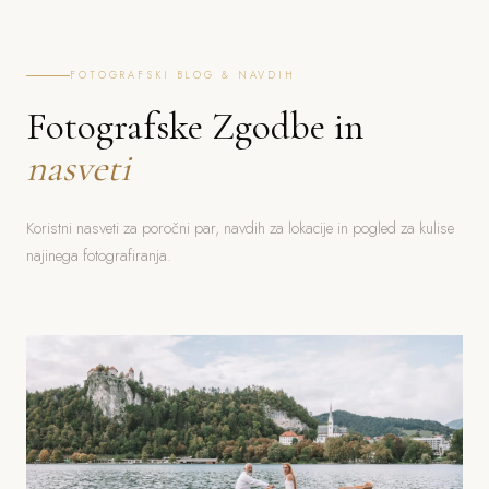
FOTOGRAFSKI BLOG & NAVDIH
Fotografske Zgodbe in
nasveti
Koristni nasveti za poročni par, navdih za lokacije in pogled za kulise
najinega fotografiranja.