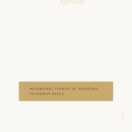
Ustvarjava
zgodbe
o poročno fotografiranje
Šmartno
Neža & Tadej – Poročno fotografiranje
Šmartno – pristno in elegantno – Neža &
Tadej, ki ujameva pristna čustva, brezčasne
trenutke in lepoto vašega posebnega dne .
poročno fotografiranje Šmartno
REZERVIRAJ TERMIN ZA POROČNO
FOTOGRAFIRANJE
OGLEJ SI POROČNO
FOTOGRAFIRANJE GALERIJO