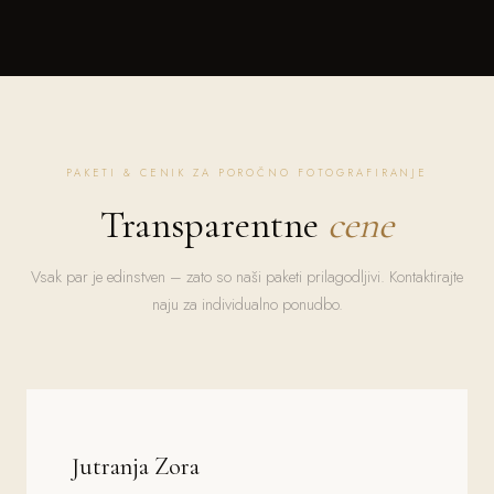
PAKETI & CENIK ZA POROČNO FOTOGRAFIRANJE
Transparentne
cene
Vsak par je edinstven – zato so naši paketi prilagodljivi. Kontaktirajte
naju za individualno ponudbo.
Jutranja Zora