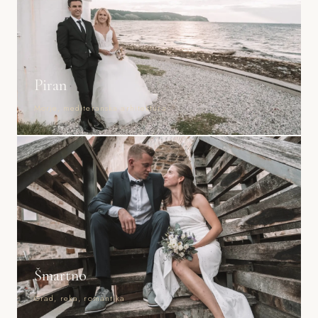
Piran
Morje, mediteranska arhitektura
Šmartno
Grad, reka, romantika