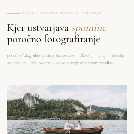
LOKACIJE ŠMARTNO POROČNI FOTOGRAF
Kjer ustvarjava
spomine
poročno fotografiranje
poročno fotografiranje Šmartno po celotni Sloveniji in v tujini. Spodaj
so naše najljubše lokacije – vsaka s svojo edinstveno zgodbo.