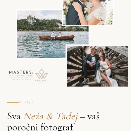
O NAJU
Sva
Neža & Tadej
– vaš
poročni fotograf