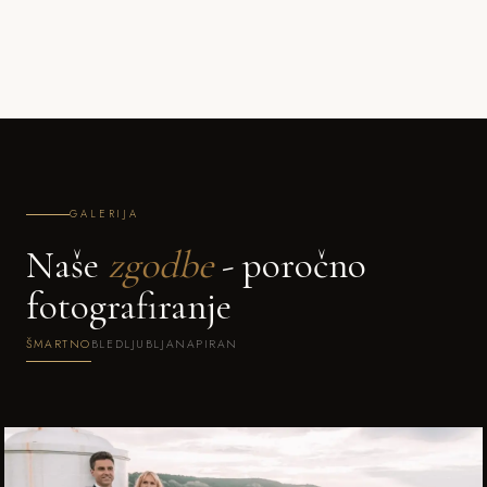
GALERIJA
Naše
zgodbe
- poročno
fotografiranje
ŠMARTNO
BLED
LJUBLJANA
PIRAN