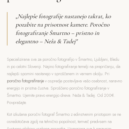
„Najlepše fotografije nastanejo takrat, ko
pozabite na prisotnost kamere. Poročno
fotografiranje Šmartno – pristno in
elegantno – Neža & Tadej"
Specializirana sva za poročno fotografijo v Šmartno, Ljubljani, Bledu
in po celotni Sloveniji. Najino fotografiranje temelji na prepričanju, da
najlepši spomini nastanejo v sproščenem in varnem okolju. Pri
poročno fotografiranje
v ospredje postavljava vašo osebnost, naravno
energijo in pristna čustva. Sproščeno poročno fotografiranje v
Šmartno. Ujemite pravo energijo dneva. Neža & Tadej. Od 200€.
Povprašajte.
Kot izkušena poročni fotograf Šmartno z edinstvenim pristopom se ne
osredotočava zgolj na tehnično popolnost, temveč predvsem na
čustveno globino vsakega posnetka. Usmerjena sva k naravnim