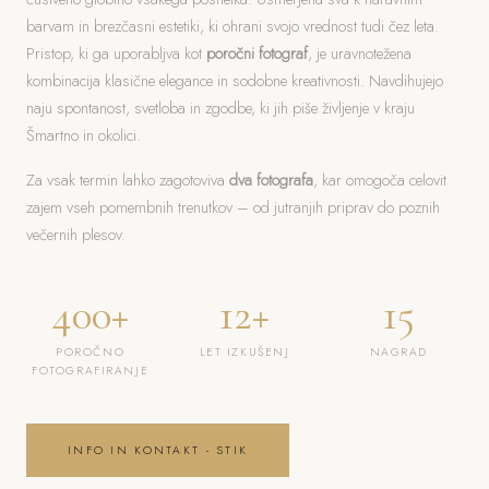
barvam in brezčasni estetiki, ki ohrani svojo vrednost tudi čez leta.
Pristop, ki ga uporabljva kot
poročni fotograf
, je uravnotežena
kombinacija klasične elegance in sodobne kreativnosti. Navdihujejo
naju spontanost, svetloba in zgodbe, ki jih piše življenje v kraju
Šmartno in okolici.
Za vsak termin lahko zagotoviva
dva fotografa
, kar omogoča celovit
zajem vseh pomembnih trenutkov – od jutranjih priprav do poznih
večernih plesov.
400+
12+
15
POROČNO
LET IZKUŠENJ
NAGRAD
FOTOGRAFIRANJE
INFO IN KONTAKT - STIK