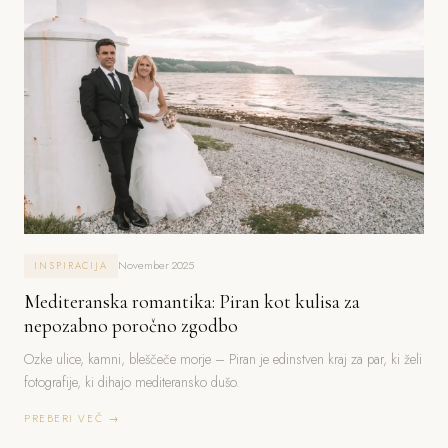
November 2025
INSPIRACIJA
Mediteranska romantika: Piran kot kulisa za
nepozabno poročno zgodbo
Ozke ulice, kamni, bleščeče morje – Piran je edinstven kraj za par, ki želi
fotografije, ki dihajo mediteransko dušo.
PREBERI VEČ →