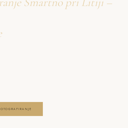
ranje Šmartno pri Litiji –
e
firanje Šmartno pri Litiji
je Šmartno pri Litiji –
stva, brezčasne trenutke
poročno fotografiranje
FOTOGRAFIRANJE
JE GALERIJO