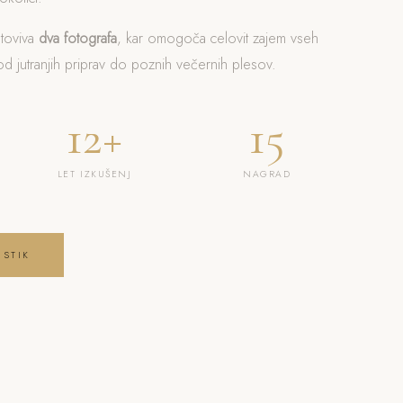
otoviva
dva fotografa
, kar omogoča celovit zajem vseh
 jutranjih priprav do poznih večernih plesov.
12+
15
LET IZKUŠENJ
NAGRAD
 STIK