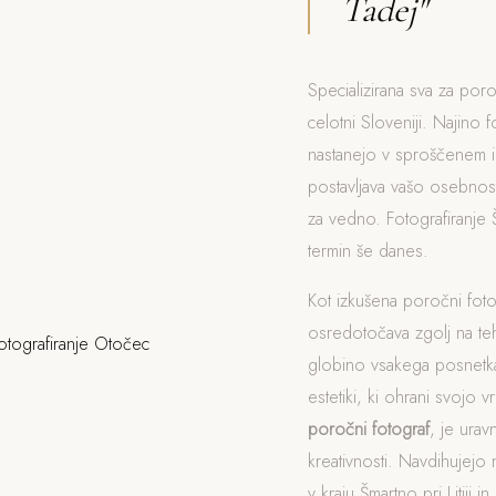
Tadej"
Specializirana sva za poroč
celotni Sloveniji. Najino f
nastanejo v sproščenem i
postavljava vašo osebnost
za vedno. Fotografiranje 
termin še danes.
Kot izkušena poročni foto
osredotočava zgolj na t
globino vsakega posnetka
estetiki, ki ohrani svojo v
poročni fotograf
, je ura
kreativnosti. Navdihujejo 
v kraju Šmartno pri Litiji in