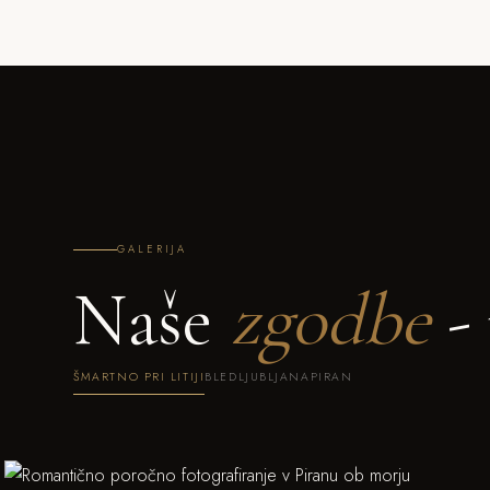
GALERIJA
Naše
zgodbe
- 
ŠMARTNO PRI LITIJI
BLED
LJUBLJANA
PIRAN