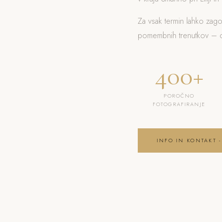
Za vsak termin lahko zag
pomembnih trenutkov – od
400+
POROČNO
FOTOGRAFIRANJE
INFO IN KONTAKT -