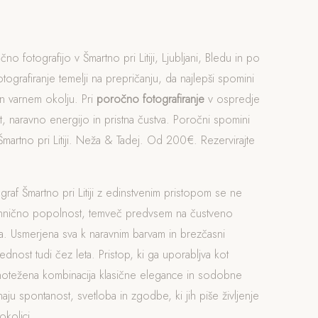
no fotografijo v Šmartno pri Litiji, Ljubljani, Bledu in po
otografiranje temelji na prepričanju, da najlepši spomini
n varnem okolju. Pri
poročno fotografiranje
v ospredje
, naravno energijo in pristna čustva. Poročni spomini
Šmartno pri Litiji. Neža & Tadej. Od 200€. Rezervirajte
graf Šmartno pri Litiji z edinstvenim pristopom se ne
ehnično popolnost, temveč predvsem na čustveno
. Usmerjena sva k naravnim barvam in brezčasni
rednost tudi čez leta. Pristop, ki ga uporabljva kot
vnotežena kombinacija klasične elegance in sodobne
naju spontanost, svetloba in zgodbe, ki jih piše življenje
 okolici.