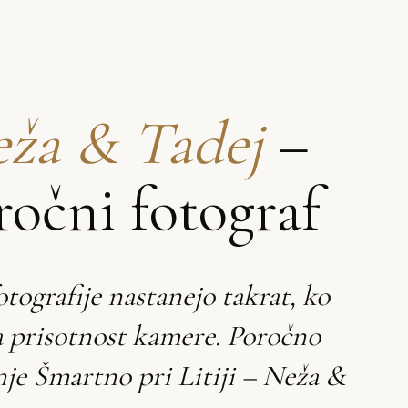
ža & Tadej
–
ročni fotograf
otografije nastanejo takrat, ko
a prisotnost kamere. Poročno
nje Šmartno pri Litiji – Neža &