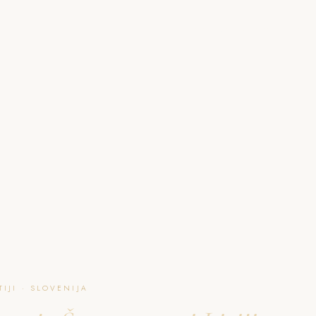
O NAJU
GALERIJA
PAKETI
FAQ
L
IJI · SLOVENIJA