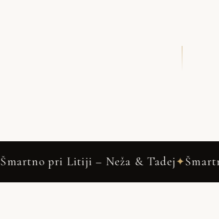
DRSNI NAVZDOL
 Litiji – Neža & Tadej
Šmartno pri Litiji
✦