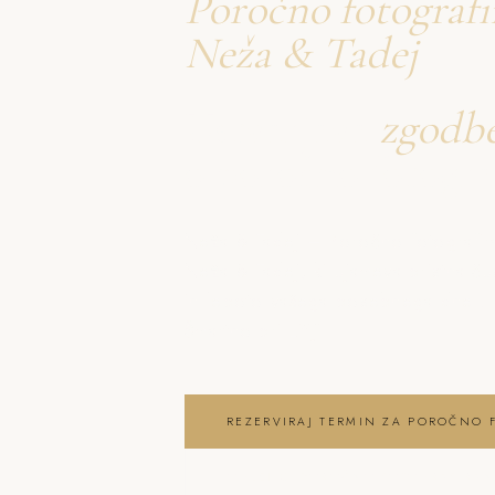
Poročno fotografi
Neža & Tadej
Ustvarjava
zgodb
o poročno fotogra
Neža & Tadej – Poročno fotografiran
Neža & Tadej, ki ujameva pristna ču
in lepoto vašega posebnega dne . 
Šmartno pri Litiji
REZERVIRAJ TERMIN ZA POROČNO 
OGLEJ SI POROČNO FOTOGRAFIRAN