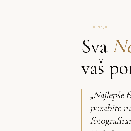
O NAJU
Sva
Ne
vaš po
„Najlepše f
pozabite n
fotografira