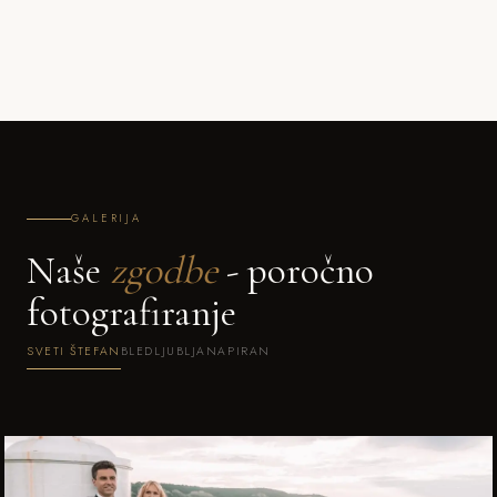
GALERIJA
Naše
zgodbe
- poročno
fotografiranje
SVETI ŠTEFAN
BLED
LJUBLJANA
PIRAN