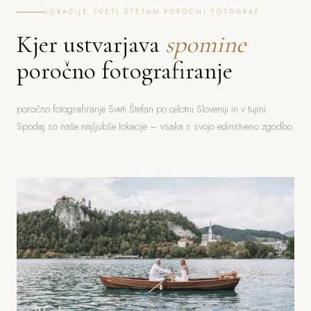
LOKACIJE SVETI ŠTEFAN POROČNI FOTOGRAF
Kjer ustvarjava
spomine
poročno fotografiranje
poročno fotografiranje Sveti Štefan po celotni Sloveniji in v tujini.
Spodaj so naše najljubše lokacije – vsaka s svojo edinstveno zgodbo.