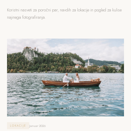
Koristni nasveti za poročni par, navdih za lokacije in pogled za kulise
najinega fotografiranja.
Januar 2026
LOKACIJE