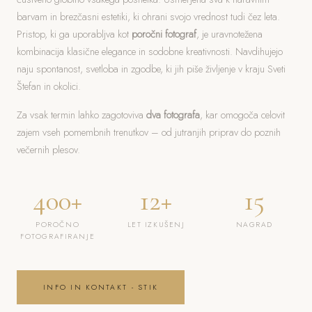
barvam in brezčasni estetiki, ki ohrani svojo vrednost tudi čez leta.
Pristop, ki ga uporabljva kot
poročni fotograf
, je uravnotežena
kombinacija klasične elegance in sodobne kreativnosti. Navdihujejo
naju spontanost, svetloba in zgodbe, ki jih piše življenje v kraju Sveti
Štefan in okolici.
Za vsak termin lahko zagotoviva
dva fotografa
, kar omogoča celovit
zajem vseh pomembnih trenutkov – od jutranjih priprav do poznih
večernih plesov.
400+
12+
15
POROČNO
LET IZKUŠENJ
NAGRAD
FOTOGRAFIRANJE
INFO IN KONTAKT - STIK