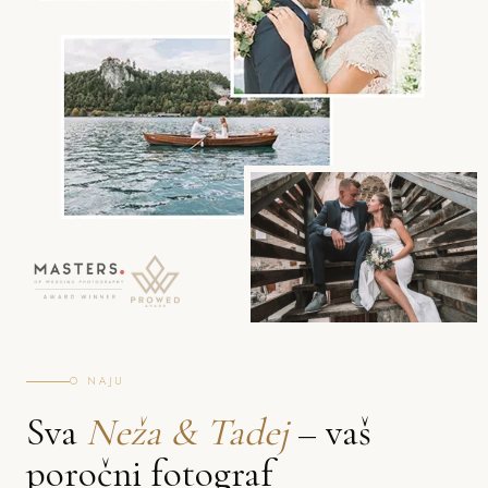
O NAJU
Sva
Neža & Tadej
– vaš
poročni fotograf