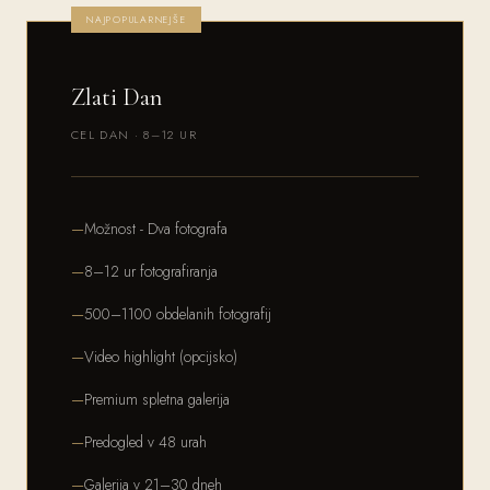
NAJPOPULARNEJŠE
Zlati Dan
CEL DAN · 8–12 UR
Možnost - Dva fotografa
8–12 ur fotografiranja
500–1100 obdelanih fotografij
Video highlight (opcijsko)
Premium spletna galerija
Predogled v 48 urah
Galerija v 21–30 dneh