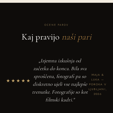
OCENE PAROV
Kaj pravijo
naši pari
„Izjemna izkušnja od
začetka do konca. Bila sva
MAJA &
sproščena, fotografi pa so
★★★★★
LUKA —
diskretno ujeli vse najlepše
POROKA V
LJUBLJANI,
trenutke. Fotografije so kot
2026
filmski kadri."