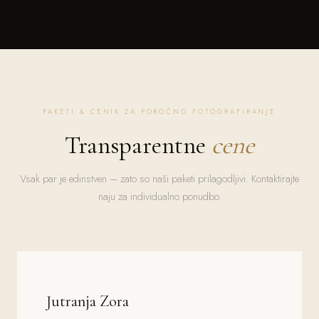
PAKETI & CENIK ZA POROČNO FOTOGRAFIRANJE
Transparentne
cene
Vsak par je edinstven – zato so naši paketi prilagodljivi. Kontaktirajte
naju za individualno ponudbo.
Jutranja Zora