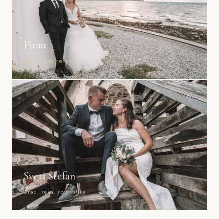
Piran
Morje, mediteranska arhitektura
Sveti Štefan
Grad, reka, romantika