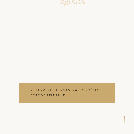
Ustvarjava
zgodbe
o poročno fotografiranje
Sveti Štefan
Neža & Tadej – Poročno fotografiranje
Sveti Štefan – Poročni fotograf – Neža &
Tadej, ki ujameva pristna čustva, brezčasne
trenutke in lepoto vašega posebnega dne .
poročno fotografiranje Sveti Štefan
REZERVIRAJ TERMIN ZA POROČNO
FOTOGRAFIRANJE
OGLEJ SI POROČNO
FOTOGRAFIRANJE GALERIJO