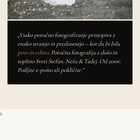
„Vsako poročno fotografiranje pristopiva z
enako strastjo in predanostjo – kot da bi bila
prvo in edino
. Poročna fotografija z dušo in
toplino Sveti Štefan. Neža & Tadej. Od 200€.
Pošljite e-pošto ali pokličite."
s