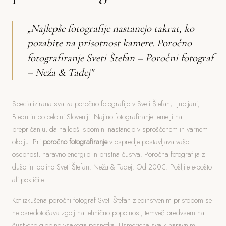
„Najlepše fotografije nastanejo takrat, ko
pozabite na prisotnost kamere. Poročno
fotografiranje Sveti Štefan – Poročni fotograf
– Neža & Tadej"
Specializirana sva za poročno fotografijo v Sveti Štefan, Ljubljani,
Bledu in po celotni Sloveniji. Najino fotografiranje temelji na
prepričanju, da najlepši spomini nastanejo v sproščenem in varnem
okolju. Pri
poročno fotografiranje
v ospredje postavljava vašo
osebnost, naravno energijo in pristna čustva. Poročna fotografija z
dušo in toplino Sveti Štefan. Neža & Tadej. Od 200€. Pošljite e-pošto
ali pokličite.
Kot izkušena poročni fotograf Sveti Štefan z edinstvenim pristopom se
ne osredotočava zgolj na tehnično popolnost, temveč predvsem na
čustveno globino vsakega posnetka. Usmerjena sva k naravnim