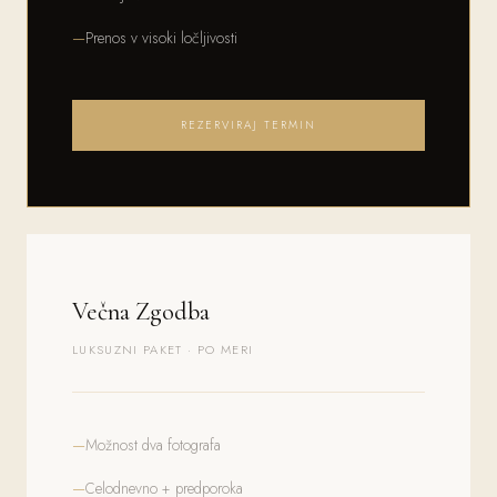
Prenos v visoki ločljivosti
REZERVIRAJ TERMIN
Večna Zgodba
LUKSUZNI PAKET · PO MERI
Možnost dva fotografa
Celodnevno + predporoka