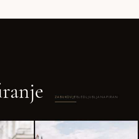
iranje
ZABUKOVJE
BLED
LJUBLJANA
PIRAN