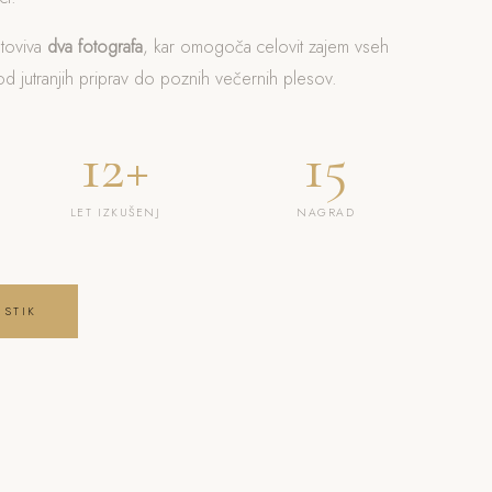
otoviva
dva fotografa
, kar omogoča celovit zajem vseh
 jutranjih priprav do poznih večernih plesov.
12+
15
LET IZKUŠENJ
NAGRAD
 STIK