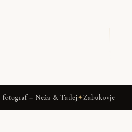
DRSNI NAVZDOL
ej
Zabukovje
Wedding Photograph
✦