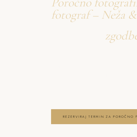
Poročno fotografi
fotograf – Neža &
Ustvarjava
zgodb
o poročno fotogra
Neža & Tadej – Poročno fotografir
Poročni fotograf – Neža & Tadej, ki
brezčasne trenutke in lepoto vaše
poročno fotografiranje Zabukovje
REZERVIRAJ TERMIN ZA POROČNO 
OGLEJ SI POROČNO FOTOGRAFIRAN