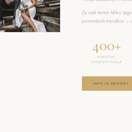
Za vsak termin lahko zag
pomembnih trenutkov – od
400+
POROČNO
FOTOGRAFIRANJE
INFO IN KONTAKT -