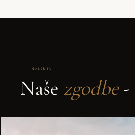
GALERIJA
Naše
zgodbe
- 