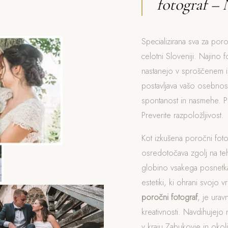
fotograf – 
Specializirana sva za poro
celotni Sloveniji. Najino f
nastanejo v sproščenem i
postavljava vašo osebnost
spontanost in nasmehe. 
Preverite razpoložljivost.
Kot izkušena poročni fot
osredotočava zgolj na t
globino vsakega posnetka
estetiki, ki ohrani svojo v
poročni fotograf
, je ura
kreativnosti. Navdihujejo 
v kraju Zabukovje in okoli