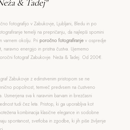
Neža & Tadej"
čno fotografijo v Zabukovje, Ljubljani, Bledu in po
otografiranje temelji na prepričanju, da najlepši spomini
n varnem okolju. Pri
poročno fotografiranje
v ospredje
, naravno energijo in pristna čustva. Ujememo
Poročni fotograf Zabukovje. Neža & Tadej. Od 200€.
ograf Zabukovje z edinstvenim pristopom se ne
ehnično popolnost, temveč predvsem na čustveno
. Usmerjena sva k naravnim barvam in brezčasni
rednost tudi čez leta. Pristop, ki ga uporabljva kot
vnotežena kombinacija klasične elegance in sodobne
naju spontanost, svetloba in zgodbe, ki jih piše življenje
ci.