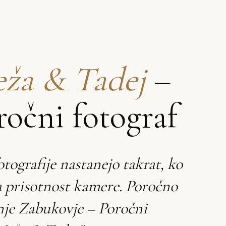
ža & Tadej
–
ročni fotograf
otografije nastanejo takrat, ko
a prisotnost kamere. Poročno
nje Zabukovje – Poročni