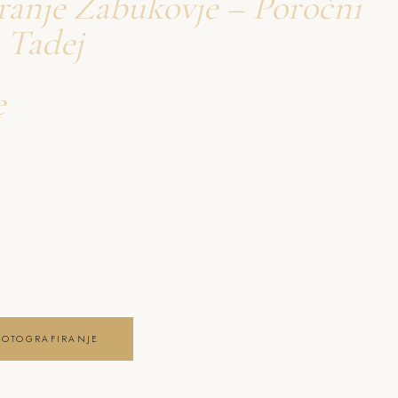
ranje Zabukovje – Poročni
 Tadej
e
firanje Zabukovje
anje Zabukovje –
 ujameva pristna čustva,
ga posebnega dne .
FOTOGRAFIRANJE
JE GALERIJO