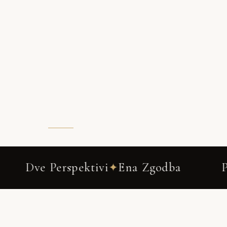
Ena Zgodba
Poročno fotografiranje 