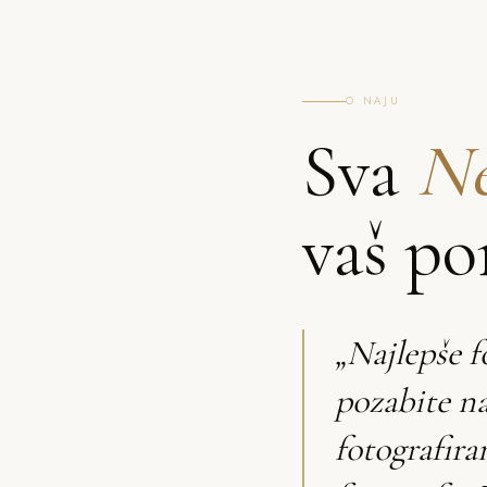
O NAJU
Sva
Ne
vaš po
„Najlepše f
pozabite n
fotografira