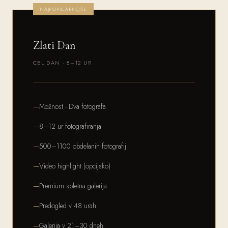
NAJPOPULARNEJŠE
Zlati Dan
CEL DAN · 8–12 UR
Možnost - Dva fotografa
8–12 ur fotografiranja
500–1100 obdelanih fotografij
Video highlight (opcijsko)
Premium spletna galerija
Predogled v 48 urah
Galerija v 21–30 dneh