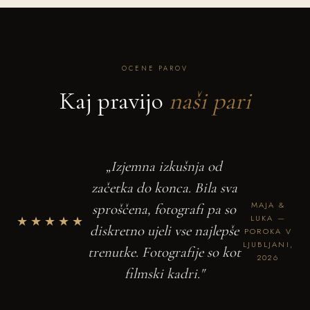
OCENE PAROV
Kaj pravijo
naši pari
„Izjemna izkušnja od
začetka do konca. Bila sva
MAJA &
sproščena, fotografi pa so
★★★★★
LUKA —
diskretno ujeli vse najlepše
POROKA V
LJUBLJANI,
trenutke. Fotografije so kot
2026
filmski kadri."