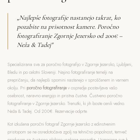
„Najlepše fotografije nastanejo takrat, ko
pozabite na prisotnost kamere. Poročno
fotografiranje Zgornje Jezersko od 200€ –
Neža & Tadej"
Specializirana sva za poročno fotografijo v Zgornje Jezersko, Ljubljani,
Bledu in po celotni Sloveniji. Najino fotografiranje temelji na
prepričanju, da najlepši spomini nastanejo v sproščenem in varnem
okolju. Pri
poročno fotografiranje
v ospredje postavljava vašo
osebnost, naravno energijo in pristna čustva. Čustveno poročno
fotografiranje v Zgornje Jezersko. Trenutki, ki jih boste cenili vedno.
Neža & Tadej. Od 200€. Rezervacije odprte.
Kot izkušena poročni fotograf Zgornje Jezersko z edinstvenim
pristopom se ne osredotočava zgolj na tehnično popolnost, temveč
predvsem na čustveno globino vsakega posnetka. Usmerjena sva k