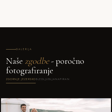
GALERIJA
Naše
zgodbe
- poročno
fotografiranje
ZGORNJE JEZERSKO
BLED
LJUBLJANA
PIRAN