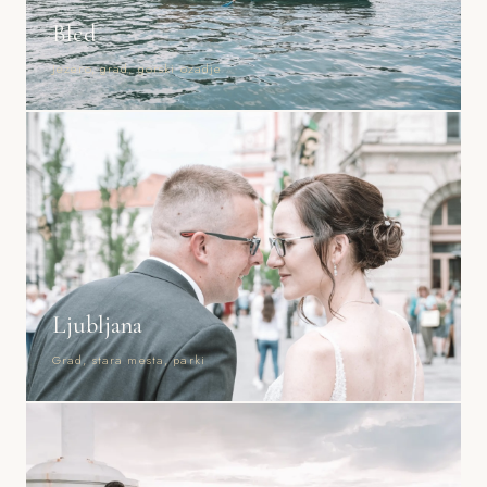
Bled
Jezero, grad, gorski ozadje
Ljubljana
Grad, stara mesta, parki