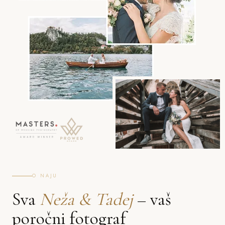
O NAJU
Sva
Neža & Tadej
– vaš
poročni fotograf