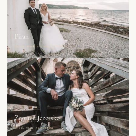
Piran
Morje, mediteranska arhitektura
Zgornje Jezersko
Grad, reka, romantika