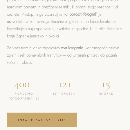
naravnim barvam in brezčasni estetiki, ki ohrani svojo vrednost tudi
čez leta. Pristop, ki ga uporabljva kot
poročni fotograf
, je
uravnotežena kombinacija klasične elegance in sodobne kreativnosti.
Navdihujejo naju spontanost, svetloba in zgodbe, ki jih piše življenje v
kraju Zgornje Jezersko in okolici.
Za vsak termin lahko zagotoviva
dva fotografa
, kar omogoča celovit
zajem vseh pomembnih trenutkov – od jutranjih priprav do poznih
večernih plesov.
400+
12+
15
POROČNO
LET IZKUŠENJ
NAGRAD
FOTOGRAFIRANJE
INFO IN KONTAKT - STIK