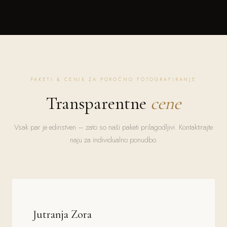
PAKETI & CENIK ZA POROČNO FOTOGRAFIRANJE
Transparentne
cene
Vsak par je edinstven – zato so naši paketi prilagodljivi. Kontaktirajte
naju za individualno ponudbo.
Jutranja Zora