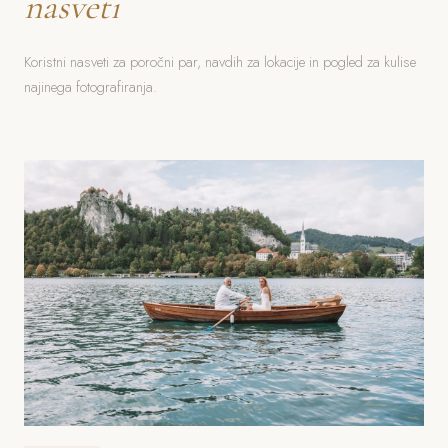
nasveti
Koristni nasveti za poročni par, navdih za lokacije in pogled za kulise
najinega fotografiranja.