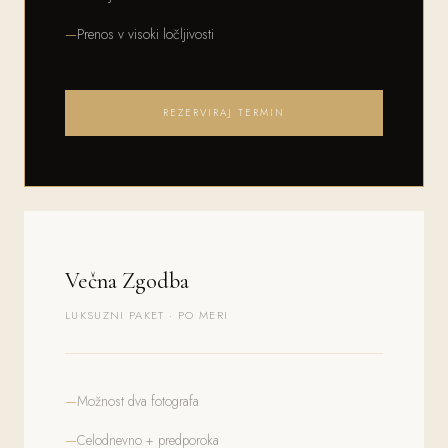
Prenos v visoki ločljivosti
REZERVIRAJ TERMIN
Večna Zgodba
LUKSUZNI PAKET · PO MERI
Možnost dva fotografa
Celodnevno + predporoka