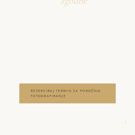
Ustvarjava
zgodbe
o poročno fotografiranje
Zgornje Jezersko
Neža & Tadej – Poročno fotografiranje
Zgornje Jezersko od 200€ – Neža &
Tadej, ki ujameva pristna čustva, brezčasne
trenutke in lepoto vašega posebnega dne .
poročno fotografiranje Zgornje Jezersko
REZERVIRAJ TERMIN ZA POROČNO
FOTOGRAFIRANJE
OGLEJ SI POROČNO
FOTOGRAFIRANJE GALERIJO