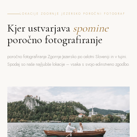
LOKACIJE ZGORNJE JEZERSKO POROČNI FOTOGRAF
Kjer ustvarjava
spomine
poročno fotografiranje
poročno fotografiranje Zgornje Jezersko po celotni Sloveniji in v tujini.
Spodaj so naše najljubše lokacije – vsaka s svojo edinstveno zgodbo.