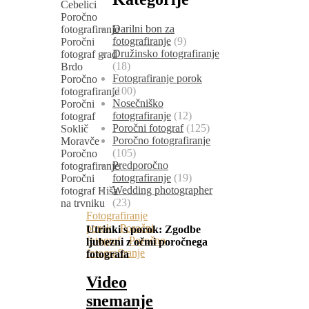
Darilni bon za
fotografiranje
(9)
Družinsko fotografiranje
(18)
Fotografiranje porok
(100)
Nosečniško
fotografiranje
(12)
Poročni fotograf
(125)
Poročno fotografiranje
(105)
Predporočno
fotografiranje
(19)
Wedding photographer
(23)
Fotografiranje
porok
,
Poročni
Utrinki s porok:
Zgodbe
fotograf
,
Poročno
ljubezni z očmi poročnega
fotografiranje
fotografa
Video
snemanje