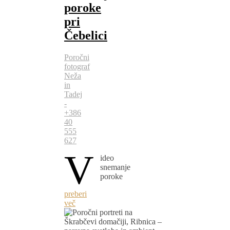
poroke
pri
Čebelici
Poročni
fotograf
Neža
in
Tadej
-
+386
40
555
627
V
ideo
snemanje
poroke
preberi
več