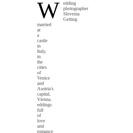
W
edding
photographer
Slovenia
Getting
married
at
a
castle
in
Italy,
in
the
cities
of
Venice
and
Austria's
capital,
Vienna.
eddings
full
of
love
and
romance