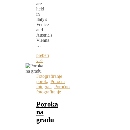
are
held
in
Italy's
Venice
and
Austria's
Vienna.
…
preberi
več
Fotografiranje
porok
,
Poročni
fotograf
,
Poročno
fotografiranje
Poroka
na
gradu