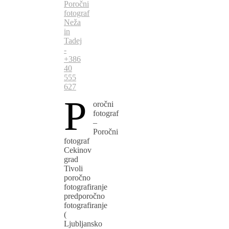
Poročni
fotograf
Neža
in
Tadej
-
+386
40
555
627
P
oročni
fotograf
–
Poročni
fotograf
Cekinov
grad
Tivoli
poročno
fotografiranje
predporočno
fotografiranje
(
Ljubljansko