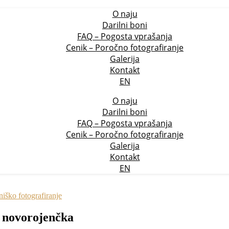
O naju
Darilni boni
FAQ – Pogosta vprašanja
Cenik – Poročno fotografiranje
Galerija
Kontakt
EN
O naju
Darilni boni
FAQ – Pogosta vprašanja
Cenik – Poročno fotografiranje
Galerija
Kontakt
EN
iško fotografiranje
n novorojenčka