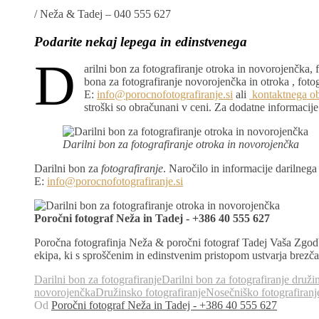
/
Neža & Tadej – 040 555 627
Podarite nekaj lepega in edinstvenega
D
arilni bon za fotografiranje otroka in novorojenčka, 
bona za fotografiranje novorojenčka in otroka , fotog
E:
info@porocnofotografiranje.si
ali
kontaktnega o
stroški so obračunani v ceni. Za dodatne informacije
Darilni bon za
fotografiranje otroka in novorojenčka
Darilni bon za
fotografiranje
. Naročilo in informacije darilneg
E:
info@porocnofotografiranje.si
Poročni fotograf Neža in Tadej - +386 40 555 627
Poročna fotografinja Neža & poročni fotograf Tadej Vaša Zgodb
ekipa, ki s sproščenim in edinstvenim pristopom ustvarja brez
Darilni bon za fotografiranje
Darilni bon za fotografiranje druži
novorojenčka
Družinsko fotografiranje
Nosečniško fotografiranj
Od
Poročni fotograf Neža in Tadej - +386 40 555 627