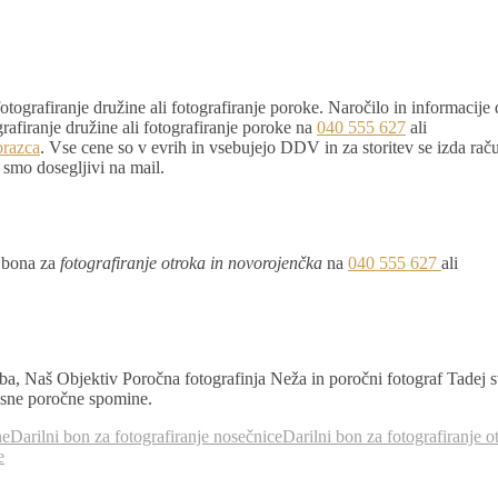
fotografiranje družine ali fotografiranje poroke. Naročilo in informacije 
rafiranje družine ali fotografiranje poroke na
040 555 627
ali
brazca
. Vse cene so v evrih in vsebujejo DDV in za storitev se izda rač
 smo dosegljivi na mail.
a bona za
fotografiranje otroka in novorojenčka
na
040 555 627
ali
a, Naš Objektiv Poročna fotografinja Neža in poročni fotograf Tadej 
časne poročne spomine.
ne
Darilni bon za fotografiranje nosečnice
Darilni bon za fotografiranje o
e