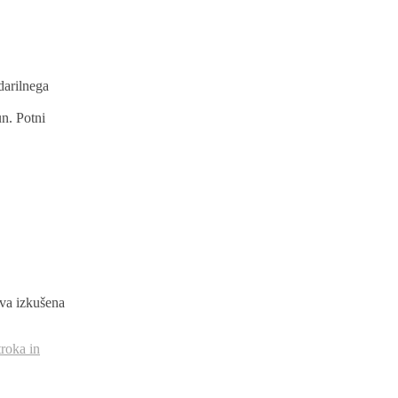
darilnega
un. Potni
sva izkušena
troka in