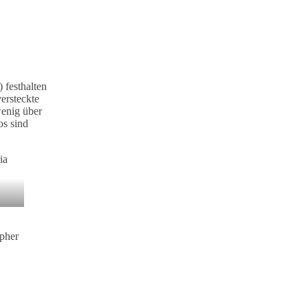
 festhalten
ersteckte
wenig über
os sind
apher