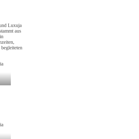
 und Luxuja
 stammt aus
in
hzeiten,
begleiteten