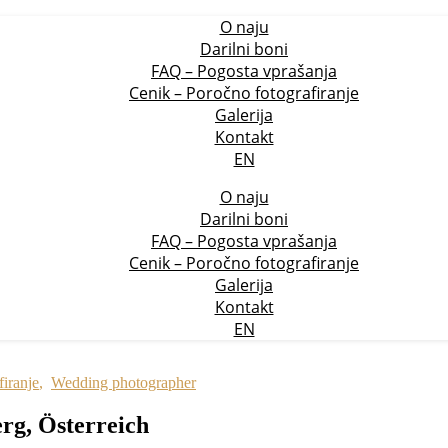
O naju
Darilni boni
FAQ – Pogosta vprašanja
Cenik – Poročno fotografiranje
Galerija
Kontakt
EN
O naju
Darilni boni
FAQ – Pogosta vprašanja
Cenik – Poročno fotografiranje
Galerija
Kontakt
EN
iranje
,
Wedding photographer
erg, Österreich