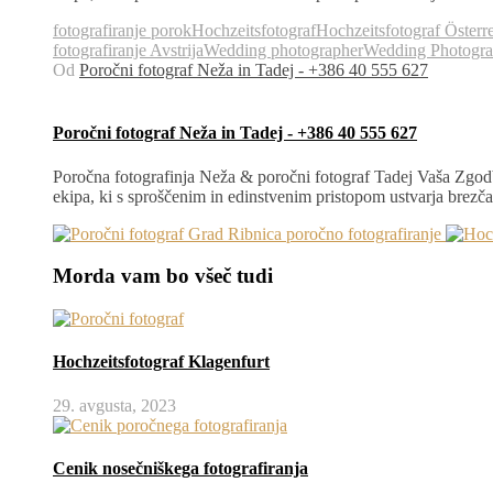
fotografiranje porok
Hochzeitsfotograf
Hochzeitsfotograf Österr
fotografiranje Avstrija
Wedding photographer
Wedding Photogra
Od
Poročni fotograf Neža in Tadej - +386 40 555 627
Poročni fotograf Neža in Tadej - +386 40 555 627
Poročna fotografinja Neža & poročni fotograf Tadej Vaša Zgodb
ekipa, ki s sproščenim in edinstvenim pristopom ustvarja brez
Morda vam bo všeč tudi
Hochzeitsfotograf Klagenfurt
29. avgusta, 2023
Cenik nosečniškega fotografiranja