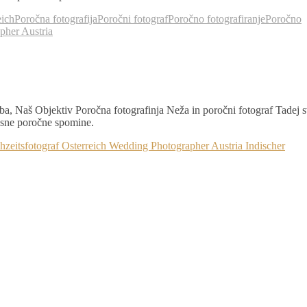
eich
Poročna fotografija
Poročni fotograf
Poročno fotografiranje
Poročno
pher Austria
a, Naš Objektiv Poročna fotografinja Neža in poročni fotograf Tadej 
časne poročne spomine.