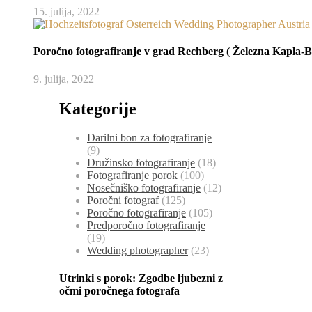
15. julija, 2022
Poročno fotografiranje v grad Rechberg ( Železna Kapla-Bel
9. julija, 2022
Kategorije
Darilni bon za fotografiranje
(9)
Družinsko fotografiranje
(18)
Fotografiranje porok
(100)
Nosečniško fotografiranje
(12)
Poročni fotograf
(125)
Poročno fotografiranje
(105)
Predporočno fotografiranje
(19)
Wedding photographer
(23)
Utrinki s porok:
Zgodbe ljubezni z
očmi poročnega fotografa