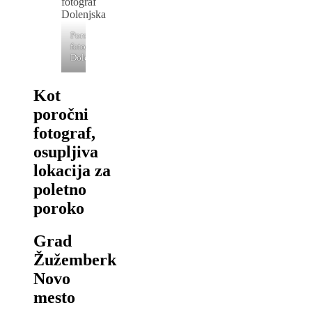
Porocni
fotograf
Dolenjska
Kot
poročni
fotograf,
osupljiva
lokacija za
poletno
poroko
Grad
Žužemberk
Novo
mesto