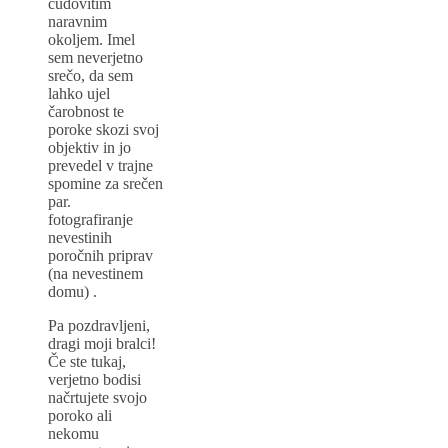
čudovitim
naravnim
okoljem. Imel
sem neverjetno
srečo, da sem
lahko ujel
čarobnost te
poroke skozi svoj
objektiv in jo
prevedel v trajne
spomine za srečen
par.
fotografiranje
nevestinih
poročnih priprav
(na nevestinem
domu) .
Pa pozdravljeni,
dragi moji bralci!
Če ste tukaj,
verjetno bodisi
načrtujete svojo
poroko ali
nekomu