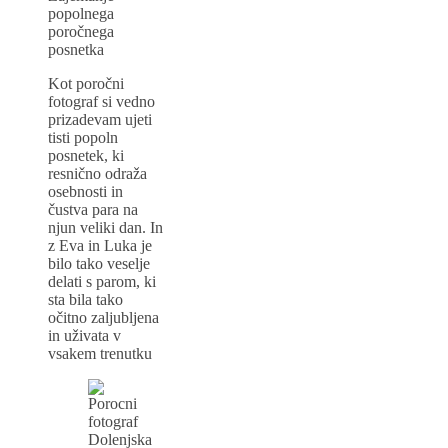
popolnega
poročnega
posnetka
Kot poročni
fotograf si vedno
prizadevam ujeti
tisti popoln
posnetek, ki
resnično odraža
osebnosti in
čustva para na
njun veliki dan. In
z Eva in Luka je
bilo tako veselje
delati s parom, ki
sta bila tako
očitno zaljubljena
in uživata v
vsakem trenutku