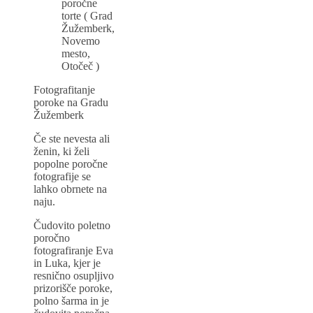
poročne
torte ( Grad
Žužemberk,
Novemo
mesto,
Otočeč )
Fotografitanje
poroke na Gradu
Žužemberk
Če ste nevesta ali
ženin, ki želi
popolne poročne
fotografije se
lahko obrnete na
naju.
Čudovito poletno
poročno
fotografiranje Eva
in Luka, kjer je
resnično osupljivo
prizorišče poroke,
polno šarma in je