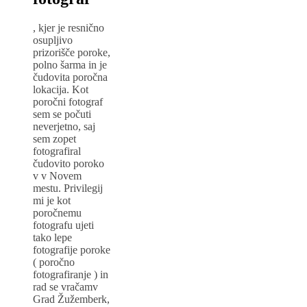
, kjer je resnično
osupljivo
prizorišče poroke,
polno šarma in je
čudovita poročna
lokacija. Kot
poročni fotograf
sem se počuti
neverjetno, saj
sem zopet
fotografiral
čudovito poroko
v v Novem
mestu. Privilegij
mi je kot
poročnemu
fotografu ujeti
tako lepe
fotografije poroke
( poročno
fotografiranje ) in
rad se vračamv
Grad Žužemberk,