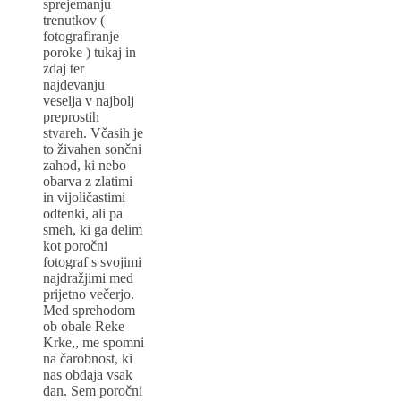
sprejemanju
trenutkov (
fotografiranje
poroke ) tukaj in
zdaj ter
najdevanju
veselja v najbolj
preprostih
stvareh. Včasih je
to živahen sončni
zahod, ki nebo
obarva z zlatimi
in vijoličastimi
odtenki, ali pa
smeh, ki ga delim
kot poročni
fotograf s svojimi
najdražjimi med
prijetno večerjo.
Med sprehodom
ob obale Reke
Krke,, me spomni
na čarobnost, ki
nas obdaja vsak
dan. Sem poročni