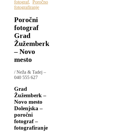
fotograf
,
Poročno
fotografiranje
Poročni
fotograf
Grad
Žužemberk
– Novo
mesto
/
Neža & Tadej –
040 555 627
Grad
Žužemberk –
Novo mesto
Dolenjska –
poročni
fotograf –
fotografiranje