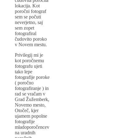
čudovita poročna
lokacija. Kot
poročni fotograf
sem se počuti
neverjetno, saj
sem zopet
fotografiral
čudovito poroko
v Novem mestu.
Privilegij mi je
kot poročnemu
fotografu ujeti
tako lepe
fotografije poroke
( poročno
fotografiranje ) in
rad se vračam v
Grad Žužemberk,
Novemo mesto,
Otočeč, kjer
ujamem popolne
fotografije
mladoporočencev
na uradnih