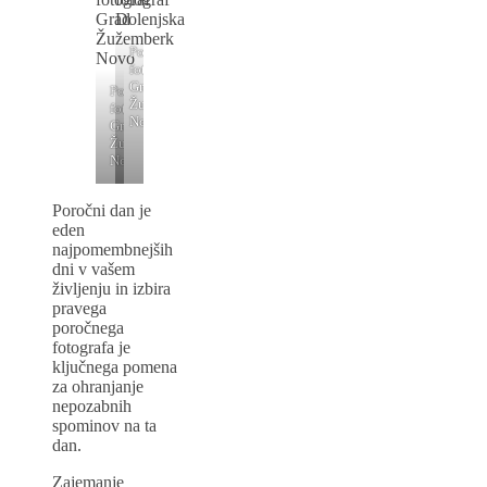
Poročni
fotograf
Grad
Poročni
Žužemberk
fotograf
Novo
Grad
Žužemberk
Novo
Poročni dan je
eden
najpomembnejših
dni v vašem
življenju in izbira
pravega
poročnega
fotografa je
ključnega pomena
za ohranjanje
nepozabnih
spominov na ta
dan.
Zajemanje