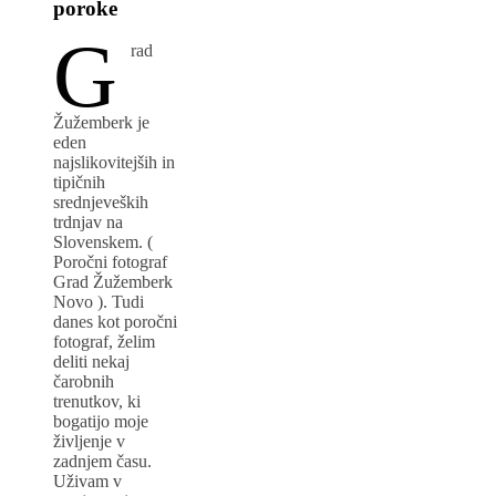
poroke
G
rad
Žužemberk je
eden
najslikovitejših in
tipičnih
srednjeveških
trdnjav na
Slovenskem. (
Poročni fotograf
Grad Žužemberk
Novo ). Tudi
danes kot poročni
fotograf, želim
deliti nekaj
čarobnih
trenutkov, ki
bogatijo moje
življenje v
zadnjem času.
Uživam v