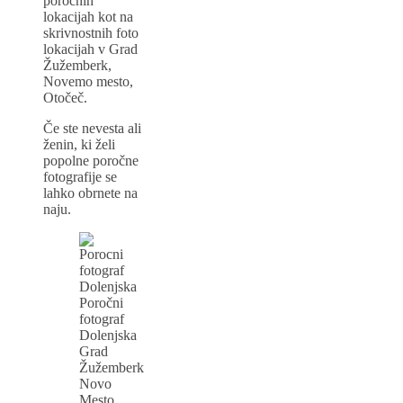
poročnih
lokacijah kot na
skrivnostnih foto
lokacijah v Grad
Žužemberk,
Novemo mesto,
Otočeč.
Če ste nevesta ali
ženin, ki želi
popolne poročne
fotografije se
lahko obrnete na
naju.
Poročni
fotograf
Dolenjska
Grad
Žužemberk
Novo
Mesto