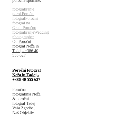
poročne spomine.
fotografiranje
porok
Poročni
fotograf
Poročni
fotograf na
Gradu
Poročno
fotografiranje
Wedding
photographer
Od
Poročni
fotograf Neža in
Tadej - +386 40
555 627
Poročni fotograf
Neža in Tadej -
+386 40 555 627
Poročna
fotografinja Neža
& poročni
fotograf Tadej
Vaša Zgodba,
Naš Objektiv