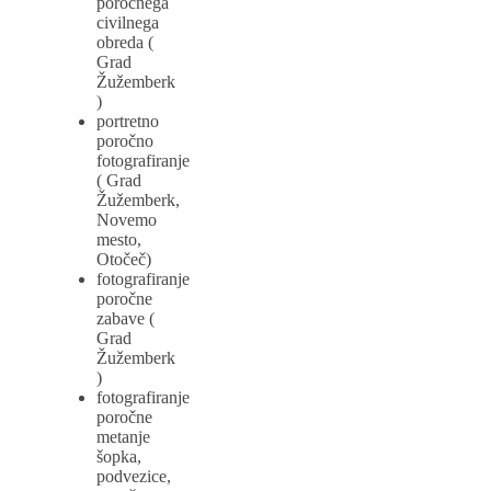
poročnega
civilnega
obreda (
Grad
Žužemberk
)
portretno
poročno
fotografiranje
( Grad
Žužemberk,
Novemo
mesto,
Otočeč)
fotografiranje
poročne
zabave (
Grad
Žužemberk
)
fotografiranje
poročne
metanje
šopka,
podvezice,