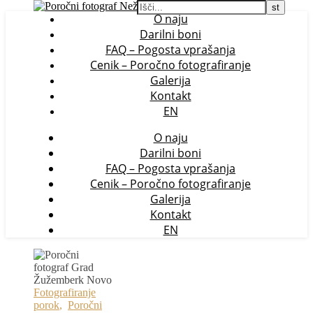
O naju
Darilni boni
FAQ – Pogosta vprašanja
Cenik – Poročno fotografiranje
Galerija
Kontakt
EN
O naju
Darilni boni
FAQ – Pogosta vprašanja
Cenik – Poročno fotografiranje
Galerija
Kontakt
EN
Fotografiranje
porok
,
Poročni