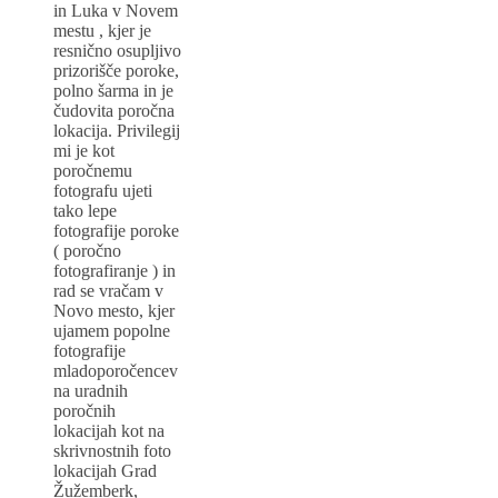
in Luka v Novem
mestu , kjer je
resnično osupljivo
prizorišče poroke,
polno šarma in je
čudovita poročna
lokacija. Privilegij
mi je kot
poročnemu
fotografu ujeti
tako lepe
fotografije poroke
( poročno
fotografiranje ) in
rad se vračam v
Novo mesto, kjer
ujamem popolne
fotografije
mladoporočencev
na uradnih
poročnih
lokacijah kot na
skrivnostnih foto
lokacijah Grad
Žužemberk,