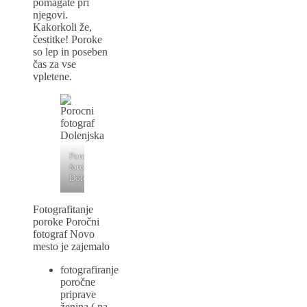
pomagate pri
njegovi.
Kakorkoli že,
čestitke! Poroke
so lep in poseben
čas za vse
vpletene.
Porocni
fotograf
Dolenjska
Fotografitanje
poroke Poročni
fotograf Novo
mesto je zajemalo
fotografiranje
poročne
priprave
ženina ( na