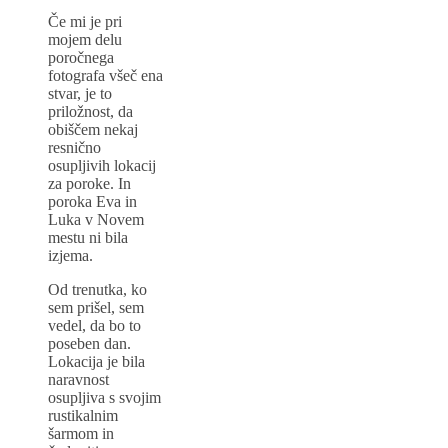
Če mi je pri
mojem delu
poročnega
fotografa všeč ena
stvar, je to
priložnost, da
obiščem nekaj
resnično
osupljivih lokacij
za poroke. In
poroka Eva in
Luka v Novem
mestu ni bila
izjema.
Od trenutka, ko
sem prišel, sem
vedel, da bo to
poseben dan.
Lokacija je bila
naravnost
osupljiva s svojim
rustikalnim
šarmom in