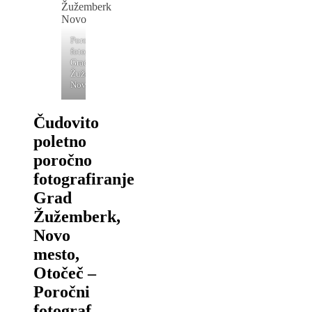
Poročni
fotograf
Grad
Žužemberk
Novo
Čudovito
poletno
poročno
fotografiranje
Grad
Žužemberk,
Novo
mesto,
Otočeč –
Poročni
fotograf