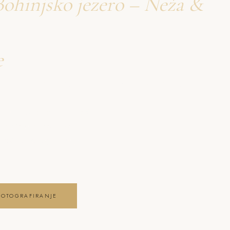
Bohinjsko jezero – Neža &
e
firanje Bohinjsko jezero
ohinjsko jezero – Neža
brezčasne trenutke in
očno fotografiranje
FOTOGRAFIRANJE
JE GALERIJO