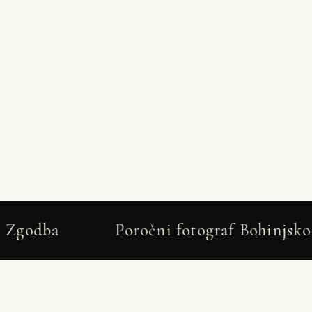
 fotograf Bohinjsko jezero – Neža & Tadej