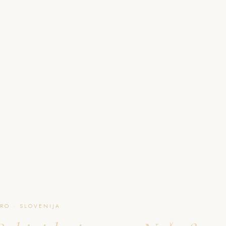
O NAJU
GALERIJA
PAKETI
FAQ
L
RO · SLOVENIJA