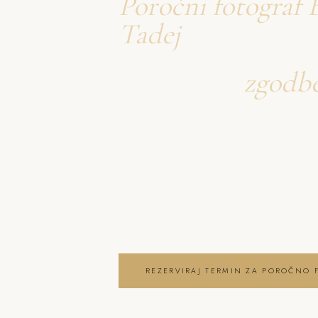
Poročni fotograf 
Tadej
Ustvarjava
zgodb
o poročno fotogra
Neža & Tadej – Poročni fotograf B
& Tadej, ki ujameva pristna čustva, 
lepoto vašega posebnega dne . por
Bohinjsko jezero
REZERVIRAJ TERMIN ZA POROČNO 
OGLEJ SI POROČNO FOTOGRAFIRAN