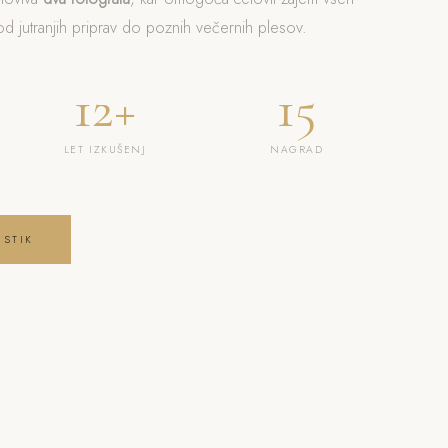
 jutranjih priprav do poznih večernih plesov.
12+
15
LET IZKUŠENJ
NAGRAD
 STIK