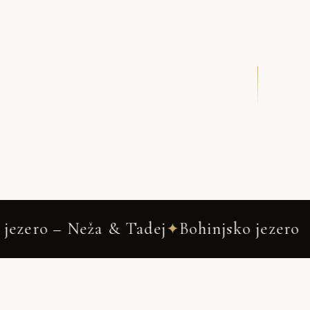
DRSNI NAVZDOL
Bohinjsko jezero
Wedding Photogr
✦