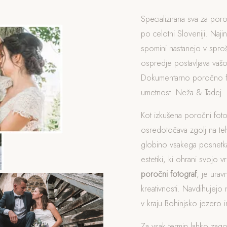
Specializirana sva za poro
po celotni Sloveniji. Najin
spomini nastanejo v spro
ospredje postavljava vašo
Dokumentarno poročno fot
umetnost. Neža & Tadej.
Kot izkušena poročni fot
osredotočava zgolj na t
globino vsakega posnetka
estetiki, ki ohrani svojo v
poročni fotograf
, je ura
kreativnosti. Navdihujejo 
v kraju Bohinjsko jezero i
Za vsak termin lahko zag