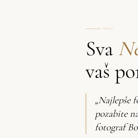
O NAJU
Sva
Ne
vaš po
„Najlepše f
pozabite n
fotograf Bo