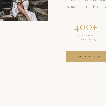
pomembnih trenutkov – od
400+
POROČNO
FOTOGRAFIRANJE
INFO IN KONTAKT -