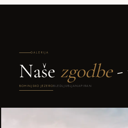
GALERIJA
Naše
zgodbe
- 
BOHINJSKO JEZERO
BLED
LJUBLJANA
PIRAN