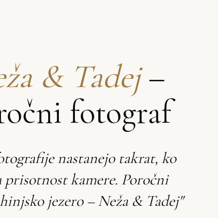
ža & Tadej
–
ročni fotograf
otografije nastanejo takrat, ko
a prisotnost kamere. Poročni
hinjsko jezero – Neža & Tadej"