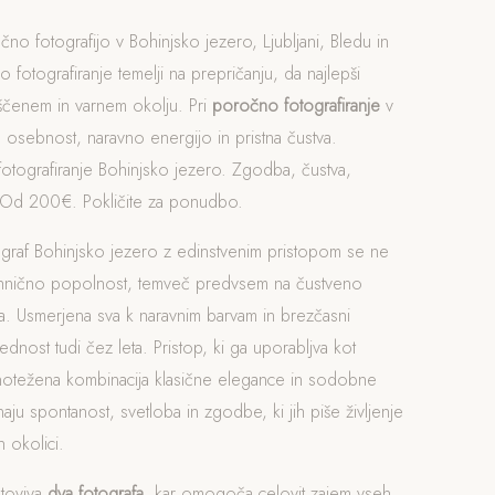
čno fotografijo v Bohinjsko jezero, Ljubljani, Bledu in
o fotografiranje temelji na prepričanju, da najlepši
ščenem in varnem okolju. Pri
poročno fotografiranje
v
 osebnost, naravno energijo in pristna čustva.
ografiranje Bohinjsko jezero. Zgodba, čustva,
 Od 200€. Pokličite za ponudbo.
ograf Bohinjsko jezero z edinstvenim pristopom se ne
ehnično popolnost, temveč predvsem na čustveno
. Usmerjena sva k naravnim barvam in brezčasni
rednost tudi čez leta. Pristop, ki ga uporabljva kot
vnotežena kombinacija klasične elegance in sodobne
naju spontanost, svetloba in zgodbe, ki jih piše življenje
n okolici.
otoviva
dva fotografa
, kar omogoča celovit zajem vseh