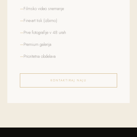
Filmsko video snemanje
Fine-art tisk (izbirno)
Prve fotografije v 48 urah
Premium galerija
Prioritetna obdelava
KONTAKTIRAJ NAJU