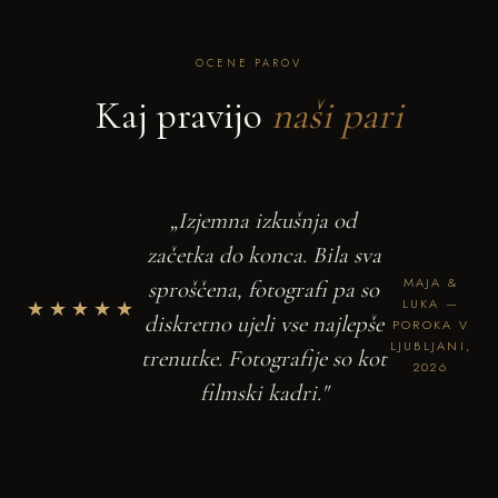
OCENE PAROV
Kaj pravijo
naši pari
„Izjemna izkušnja od
začetka do konca. Bila sva
MAJA &
sproščena, fotografi pa so
★★★★★
LUKA —
diskretno ujeli vse najlepše
POROKA V
LJUBLJANI,
trenutke. Fotografije so kot
2026
filmski kadri."