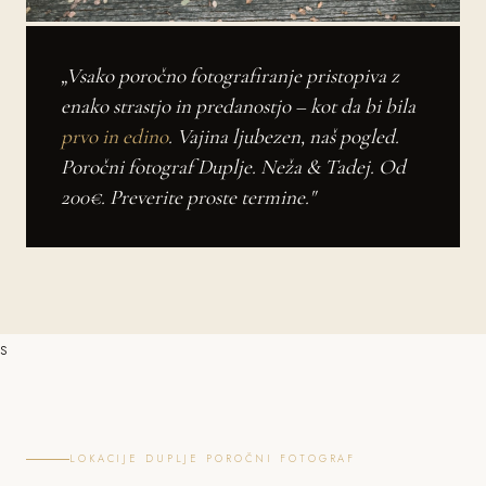
„Vsako poročno fotografiranje pristopiva z
enako strastjo in predanostjo – kot da bi bila
prvo in edino
. Vajina ljubezen, naš pogled.
Poročni fotograf Duplje. Neža & Tadej. Od
200€. Preverite proste termine."
s
LOKACIJE DUPLJE POROČNI FOTOGRAF