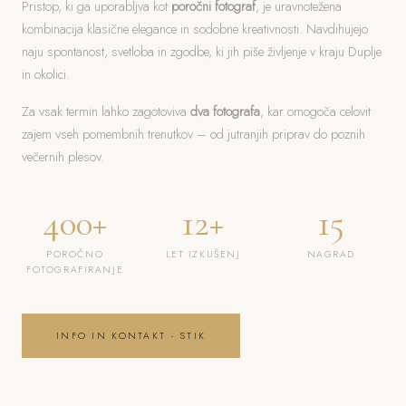
Pristop, ki ga uporabljva kot
poročni fotograf
, je uravnotežena
kombinacija klasične elegance in sodobne kreativnosti. Navdihujejo
naju spontanost, svetloba in zgodbe, ki jih piše življenje v kraju Duplje
in okolici.
Za vsak termin lahko zagotoviva
dva fotografa
, kar omogoča celovit
zajem vseh pomembnih trenutkov – od jutranjih priprav do poznih
večernih plesov.
400+
12+
15
POROČNO
LET IZKUŠENJ
NAGRAD
FOTOGRAFIRANJE
INFO IN KONTAKT - STIK