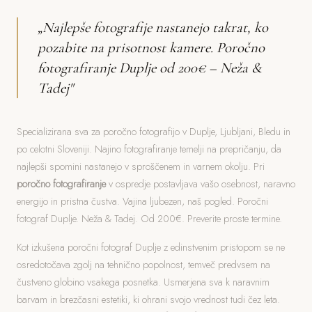
„Najlepše fotografije nastanejo takrat, ko
pozabite na prisotnost kamere. Poročno
fotografiranje Duplje od 200€ – Neža &
Tadej"
Specializirana sva za poročno fotografijo v Duplje, Ljubljani, Bledu in
po celotni Sloveniji. Najino fotografiranje temelji na prepričanju, da
najlepši spomini nastanejo v sproščenem in varnem okolju. Pri
poročno fotografiranje
v ospredje postavljava vašo osebnost, naravno
energijo in pristna čustva. Vajina ljubezen, naš pogled. Poročni
fotograf Duplje. Neža & Tadej. Od 200€. Preverite proste termine.
Kot izkušena poročni fotograf Duplje z edinstvenim pristopom se ne
osredotočava zgolj na tehnično popolnost, temveč predvsem na
čustveno globino vsakega posnetka. Usmerjena sva k naravnim
barvam in brezčasni estetiki, ki ohrani svojo vrednost tudi čez leta.