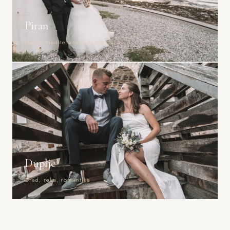
Piran
Morje, mediteranska arhitektura
Duplje
Grad, reka, romantika