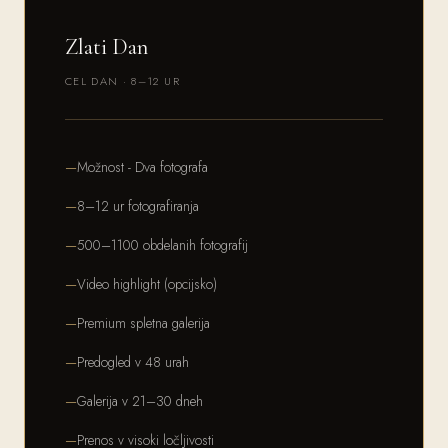
Zlati Dan
CEL DAN · 8–12 UR
Možnost - Dva fotografa
8–12 ur fotografiranja
500–1100 obdelanih fotografij
Video highlight (opcijsko)
Premium spletna galerija
Predogled v 48 urah
Galerija v 21–30 dneh
Prenos v visoki ločljivosti