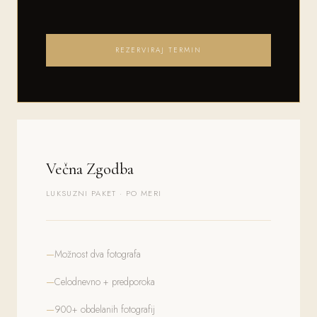
REZERVIRAJ TERMIN
Večna Zgodba
LUKSUZNI PAKET · PO MERI
Možnost dva fotografa
Celodnevno + predporoka
900+ obdelanih fotografij