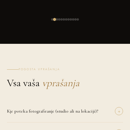
POGOSTA VPRAŠANJA
Vsa vaša
vprašanja
+
Kje poteka fotografiranje (studio ali na lokaciji)?
Fotografiranje lahko izvedemo v naravi (Duplje), pri vas doma ali na
izbrani lokaciji, ki ima za vas poseben pomen. Pri nosečniških in