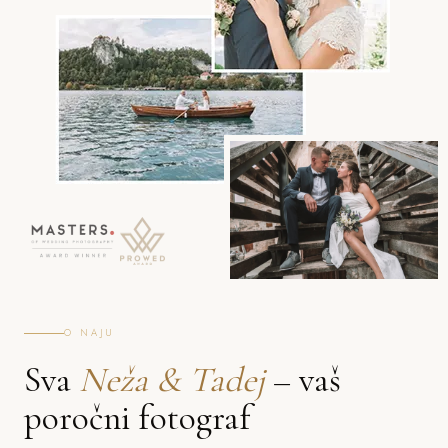
O NAJU
Sva
Neža & Tadej
– vaš
poročni fotograf