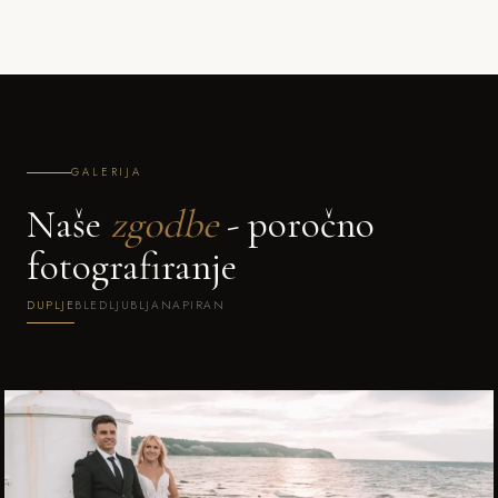
GALERIJA
Naše
zgodbe
- poročno
fotografiranje
DUPLJE
BLED
LJUBLJANA
PIRAN