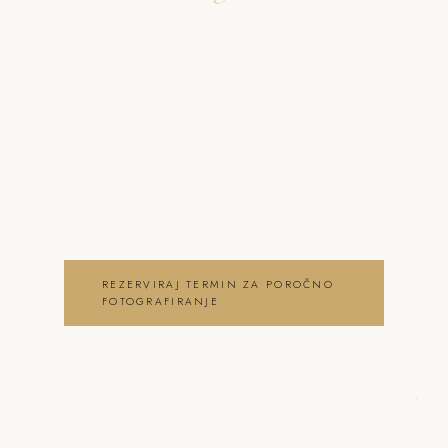
o poročno fotografiranje
Duplje
Neža & Tadej – Poročno fotografiranje
Duplje od 200€ – Neža & Tadej, ki
ujameva pristna čustva, brezčasne trenutke
in lepoto vašega posebnega dne .
poročno fotografiranje Duplje
REZERVIRAJ TERMIN ZA POROČNO
FOTOGRAFIRANJE
OGLEJ SI POROČNO
FOTOGRAFIRANJE GALERIJO