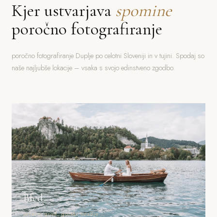
Kjer ustvarjava
spomine
poročno fotografiranje
poročno fotografiranje Duplje po celotni Sloveniji in v tujini. Spodaj so
naše najljubše lokacije – vsaka s svojo edinstveno zgodbo.
Bled
Jezero, grad, gorski ozadje