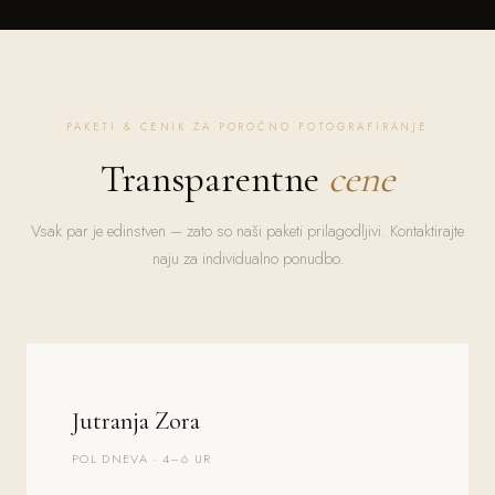
PAKETI & CENIK ZA POROČNO FOTOGRAFIRANJE
Transparentne
cene
Vsak par je edinstven – zato so naši paketi prilagodljivi. Kontaktirajte
naju za individualno ponudbo.
Jutranja Zora
POL DNEVA · 4–6 UR