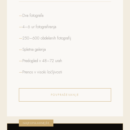
Dva fotografa
4–6 ur fotografiranja
250–600 obdelanih fotografij
Spletna galerija
Predogled v 48–72 urah
Prenos v visoki ločljivosti
POVPRAŠEVANJE
NAJPOPULARNEJŠE