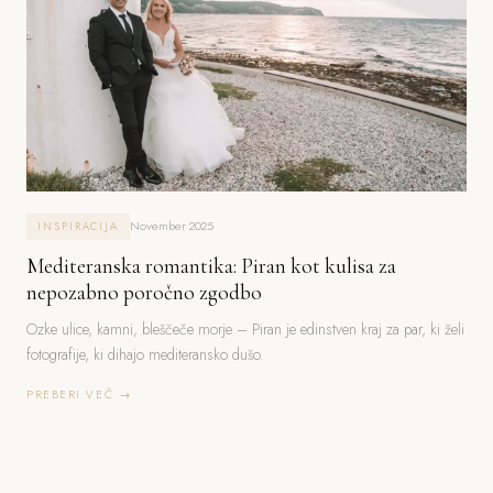
November 2025
INSPIRACIJA
Mediteranska romantika: Piran kot kulisa za
nepozabno poročno zgodbo
Ozke ulice, kamni, bleščeče morje – Piran je edinstven kraj za par, ki želi
fotografije, ki dihajo mediteransko dušo.
PREBERI VEČ →