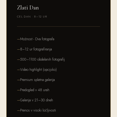
Zlati Dan
CEL DAN · 8–12 UR
Možnost - Dva fotografa
8–12 ur fotografiranja
500–1100 obdelanih fotografij
Video highlight (opcijsko)
Premium spletna galerija
Predogled v 48 urah
Galerija v 21–30 dneh
Prenos v visoki ločljivosti