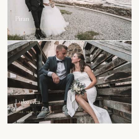
Piran
Morje, mediteranska arhitektura
Lukovica
Grad, reka, romantika