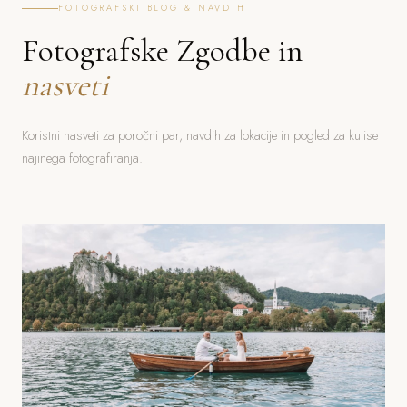
FOTOGRAFSKI BLOG & NAVDIH
Fotografske Zgodbe in
nasveti
Koristni nasveti za poročni par, navdih za lokacije in pogled za kulise
najinega fotografiranja.