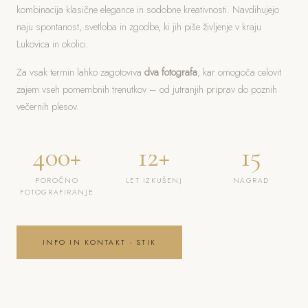
kombinacija klasične elegance in sodobne kreativnosti. Navdihujejo
naju spontanost, svetloba in zgodbe, ki jih piše življenje v kraju
Lukovica in okolici.
Za vsak termin lahko zagotoviva
dva fotografa
, kar omogoča celovit
zajem vseh pomembnih trenutkov – od jutranjih priprav do poznih
večernih plesov.
400+
12+
15
POROČNO
LET IZKUŠENJ
NAGRAD
FOTOGRAFIRANJE
INFO IN KONTAKT - STIK