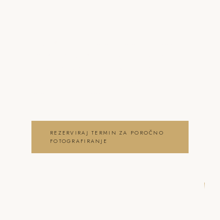
o poročno fotografiranje
Lukovica
Neža & Tadej – Poročni fotograf Lukovica
2026 – Neža & Tadej, ki ujameva pristna
čustva, brezčasne trenutke in lepoto
vašega posebnega dne . poročno
fotografiranje Lukovica
REZERVIRAJ TERMIN ZA POROČNO
FOTOGRAFIRANJE
OGLEJ SI POROČNO
FOTOGRAFIRANJE GALERIJO
DRSNI NAVZDOL