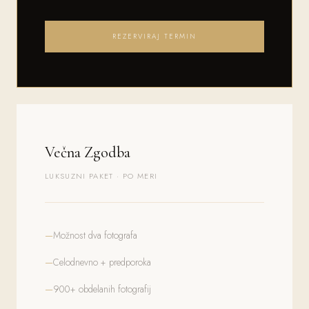
REZERVIRAJ TERMIN
Večna Zgodba
LUKSUZNI PAKET · PO MERI
Možnost dva fotografa
Celodnevno + predporoka
900+ obdelanih fotografij