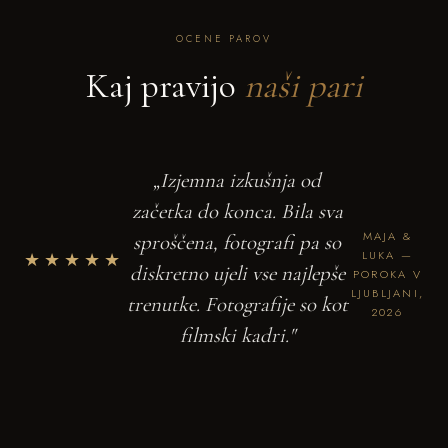
OCENE PAROV
Kaj pravijo
naši pari
„Izjemna izkušnja od
začetka do konca. Bila sva
MAJA &
sproščena, fotografi pa so
★★★★★
LUKA —
diskretno ujeli vse najlepše
POROKA V
LJUBLJANI,
trenutke. Fotografije so kot
2026
filmski kadri."