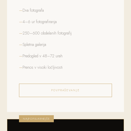
Dva fotografa
4–6 ur fotografiranja
250–600 obdelanih fotografij
Spletna galerija
Predogled v 48–72 urah
Prenos v visoki ločljivosti
POVPRAŠEVANJE
NAJPOPULARNEJŠE