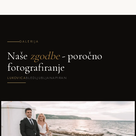
GALERIJA
Naše
zgodbe
- poročno
fotografiranje
LUKOVICA
BLED
LJUBLJANA
PIRAN