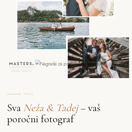
O NAJU
Sva
Neža & Tadej
– vaš
poročni fotograf