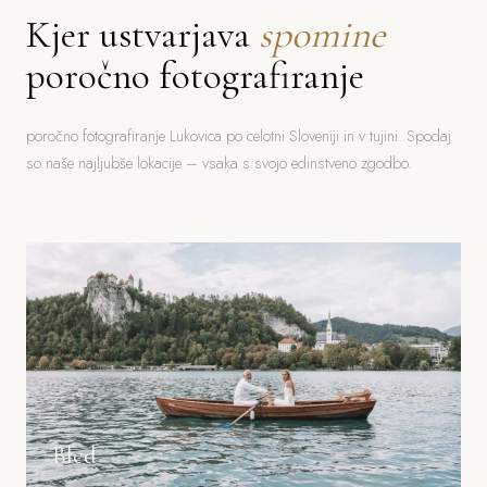
Kjer ustvarjava
spomine
poročno fotografiranje
poročno fotografiranje Lukovica po celotni Sloveniji in v tujini. Spodaj
so naše najljubše lokacije – vsaka s svojo edinstveno zgodbo.
Bled