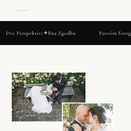
✦
Ena Zgodba
Poročni fotograf Lukovica 2026 –