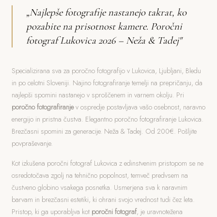
„Najlepše fotografije nastanejo takrat, ko
pozabite na prisotnost kamere. Poročni
fotograf Lukovica 2026 – Neža & Tadej"
Specializirana sva za poročno fotografijo v Lukovica, Ljubljani, Bledu
in po celotni Sloveniji. Najino fotografiranje temelji na prepričanju, da
najlepši spomini nastanejo v sproščenem in varnem okolju. Pri
poročno fotografiranje
v ospredje postavljava vašo osebnost, naravno
energijo in pristna čustva. Elegantno poročno fotografiranje Lukovica.
Brezčasni spomini za generacije. Neža & Tadej. Od 200€. Pošljite
povpraševanje.
Kot izkušena poročni fotograf Lukovica z edinstvenim pristopom se ne
osredotočava zgolj na tehnično popolnost, temveč predvsem na
čustveno globino vsakega posnetka. Usmerjena sva k naravnim
barvam in brezčasni estetiki, ki ohrani svojo vrednost tudi čez leta.
Pristop, ki ga uporabljva kot
poročni fotograf
, je uravnotežena