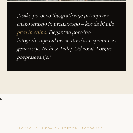
„Vsako poročno fotografiranje pristopiva z
enako strastjo in predanostjo – kot da bi bila
prvo in edino
. Elegantno poročno
fotografiranje Lukovica. Brezčasni spomini za
generacije. Neža & Tadej. Od 200€. Pošljite
povpraševanje."
s
LOKACIJE LUKOVICA POROČNI FOTOGRAF