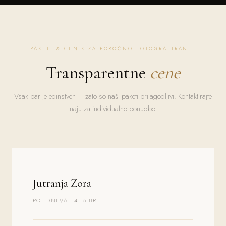
PAKETI & CENIK ZA POROČNO FOTOGRAFIRANJE
Transparentne
cene
Vsak par je edinstven – zato so naši paketi prilagodljivi. Kontaktirajte
naju za individualno ponudbo.
Jutranja Zora
POL DNEVA · 4–6 UR