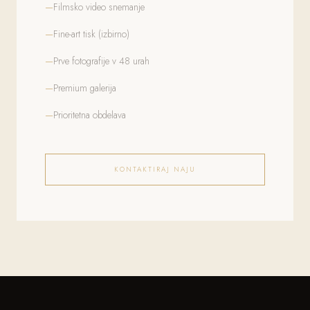
Filmsko video snemanje
Fine-art tisk (izbirno)
Prve fotografije v 48 urah
Premium galerija
Prioritetna obdelava
KONTAKTIRAJ NAJU