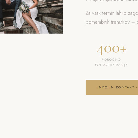
Za vsak termin lahko zag
pomembnih trenutkov – od
400+
POROČNO
FOTOGRAFIRANJE
INFO IN KONTAKT -