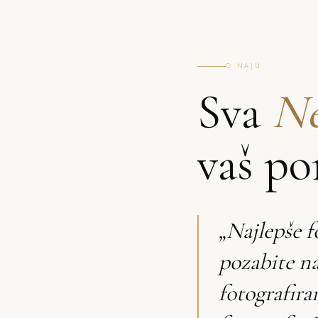
O NAJU
Sva
Ne
vaš po
„Najlepše f
pozabite n
fotografira