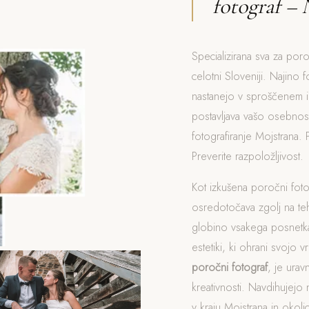
fotograf – 
Specializirana sva za poro
celotni Sloveniji. Najino f
nastanejo v sproščenem i
postavljava vašo osebnos
fotografiranje Mojstrana.
Preverite razpoložljivost.
Kot izkušena poročni fot
osredotočava zgolj na t
globino vsakega posnetka
estetiki, ki ohrani svojo v
poročni fotograf
, je ura
kreativnosti. Navdihujejo 
v kraju Mojstrana in okolic