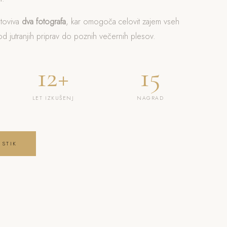
otoviva
dva fotografa
, kar omogoča celovit zajem vseh
 jutranjih priprav do poznih večernih plesov.
12+
15
LET IZKUŠENJ
NAGRAD
 STIK