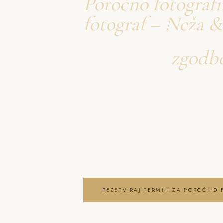
Poročno fotografi
fotograf – Neža &
Ustvarjava
zgodb
o poročno fotogra
Neža & Tadej – Poročno fotografir
fotograf – Neža & Tadej, ki ujameva
brezčasne trenutke in lepoto vaše
poročno fotografiranje Mojstrana
REZERVIRAJ TERMIN ZA POROČNO 
OGLEJ SI POROČNO FOTOGRAFIRAN