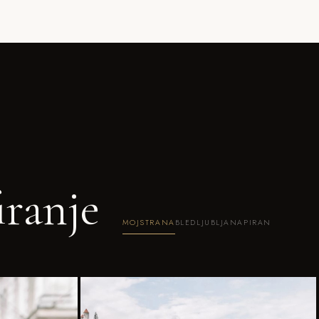
iranje
MOJSTRANA
BLED
LJUBLJANA
PIRAN