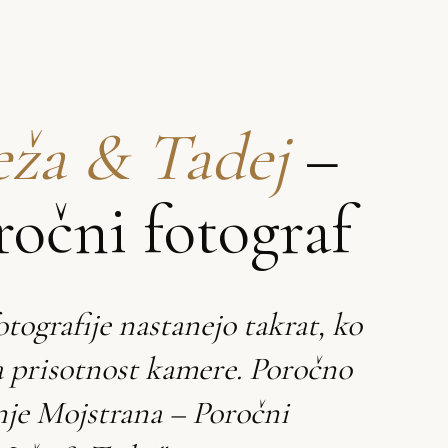
ža & Tadej
–
ročni fotograf
otografije nastanejo takrat, ko
a prisotnost kamere. Poročno
nje Mojstrana – Poročni