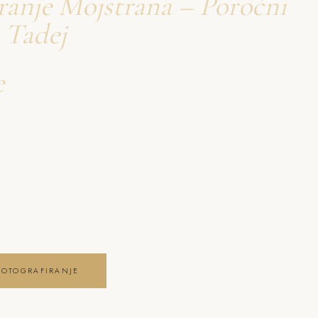
ranje Mojstrana – Poročni
 Tadej
e
firanje Mojstrana
anje Mojstrana – Poročni
 pristna čustva,
ga posebnega dne .
FOTOGRAFIRANJE
JE GALERIJO