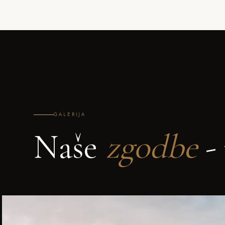
GALERIJA
Naše
zgodbe
- 