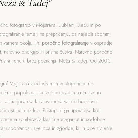
Neža & Tadej"
čno fotografijo v Mojstrana, Ljubljani, Bledu in po
otografiranje temelji na prepričanju, da najlepši spomini
n varnem okolju. Pri
poročno fotografiranje
v ospredje
t, naravno energijo in pristna čustva. Naravno poročno
 Pristni trenutki brez poziranja. Neža & Tadej. Od 200€.
ograf Mojstrana z edinstvenim pristopom se ne
ehnično popolnost, temveč predvsem na čustveno
. Usmerjena sva k naravnim barvam in brezčasni
rednost tudi čez leta. Pristop, ki ga uporabljva kot
vnotežena kombinacija klasične elegance in sodobne
naju spontanost, svetloba in zgodbe, ki jih piše življenje
i.