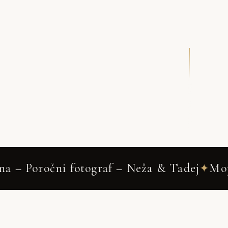
DRSNI NAVZDOL
 Neža & Tadej
Mojstrana
Wedding 
✦