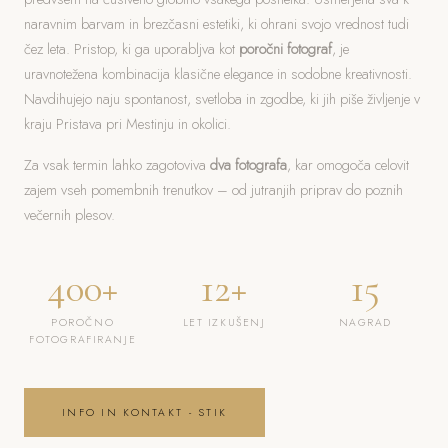
naravnim barvam in brezčasni estetiki, ki ohrani svojo vrednost tudi
čez leta. Pristop, ki ga uporabljva kot
poročni fotograf
, je
uravnotežena kombinacija klasične elegance in sodobne kreativnosti.
Navdihujejo naju spontanost, svetloba in zgodbe, ki jih piše življenje v
kraju Pristava pri Mestinju in okolici.
Za vsak termin lahko zagotoviva
dva fotografa
, kar omogoča celovit
zajem vseh pomembnih trenutkov – od jutranjih priprav do poznih
večernih plesov.
400+
12+
15
POROČNO
LET IZKUŠENJ
NAGRAD
FOTOGRAFIRANJE
INFO IN KONTAKT - STIK