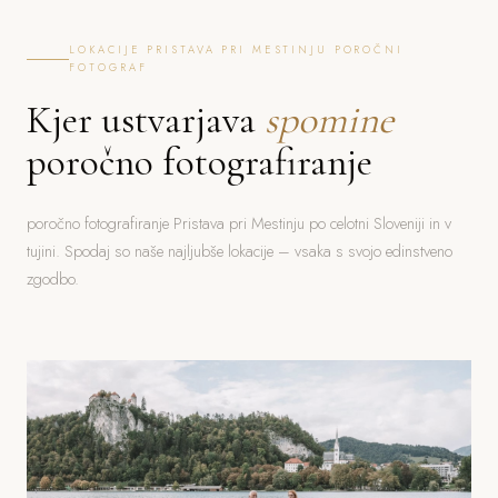
LOKACIJE PRISTAVA PRI MESTINJU POROČNI
FOTOGRAF
Kjer ustvarjava
spomine
poročno fotografiranje
poročno fotografiranje Pristava pri Mestinju po celotni Sloveniji in v
tujini. Spodaj so naše najljubše lokacije – vsaka s svojo edinstveno
zgodbo.