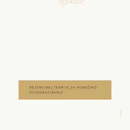
Ustvarjava
zgodbe
o poročno fotografiranje
Pristava pri Mestinju
Neža & Tadej – Poročno fotografiranje
Pristava pri Mestinju od 200€ – Neža &
Tadej, ki ujameva pristna čustva, brezčasne
trenutke in lepoto vašega posebnega dne .
poročno fotografiranje Pristava pri Mestinju
REZERVIRAJ TERMIN ZA POROČNO
FOTOGRAFIRANJE
OGLEJ SI POROČNO
FOTOGRAFIRANJE GALERIJO