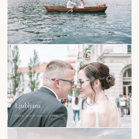
Bled
Jezero, grad, gorski ozadje
Ljubljana
Grad, stara mesta, parki