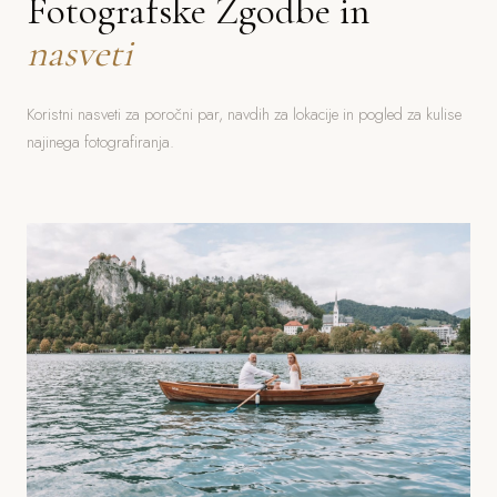
Fotografske Zgodbe in
nasveti
Koristni nasveti za poročni par, navdih za lokacije in pogled za kulise
najinega fotografiranja.