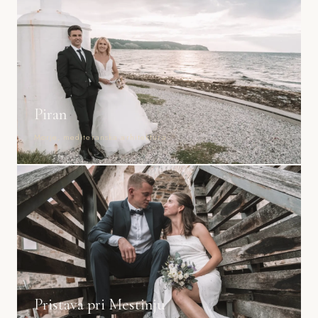
Piran
Morje, mediteranska arhitektura
Pristava pri Mestinju