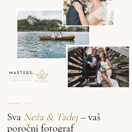
O NAJU
Sva
Neža & Tadej
– vaš
poročni fotograf