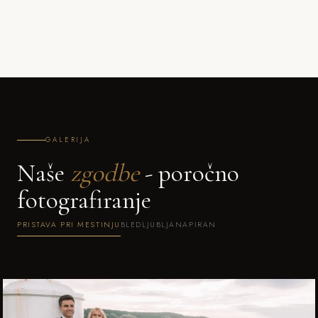
GALERIJA
Naše
zgodbe
- poročno
fotografiranje
PRISTAVA PRI MESTINJU
BLED
LJUBLJANA
PIRAN