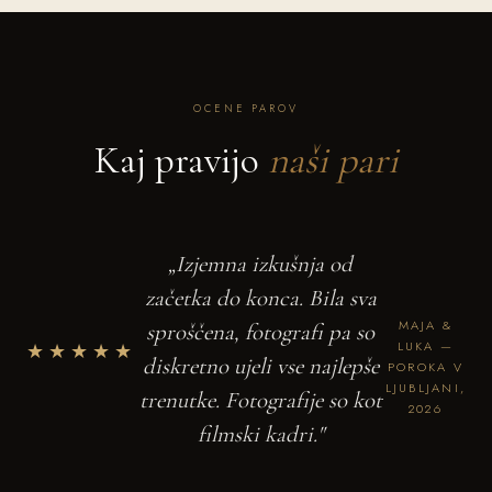
OCENE PAROV
Kaj pravijo
naši pari
„Izjemna izkušnja od
začetka do konca. Bila sva
MAJA &
sproščena, fotografi pa so
★★★★★
LUKA —
diskretno ujeli vse najlepše
POROKA V
LJUBLJANI,
trenutke. Fotografije so kot
2026
filmski kadri."