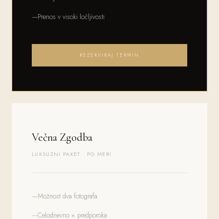
Prenos v visoki ločljivosti
REZERVIRAJ TERMIN
Večna Zgodba
LUKSUZNI PAKET · PO MERI
Možnost dva fotografa
Celodnevno + predporoka