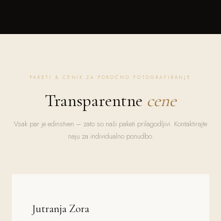
PAKETI & CENIK ZA POROČNO FOTOGRAFIRANJE
Transparentne
cene
Vsak par je edinstven – zato so naši paketi prilagodljivi. Kontaktirajte
naju za individualno ponudbo.
Jutranja Zora