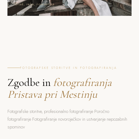
Grad, reka, romantika
FOTOGRAFSKE STORITVE IN FOTOGRAFIRANJA
Zgodbe in
fotografiranja
Pristava pri Mestinju
Fotografske storitve, profesionalno fotografiranje Poročno
fotografiranje Fotografiranje novoroječkov in ustvarjanje nepozabnih
spominov