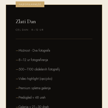
NAJPOPULARNEJŠE
Zlati Dan
CEL DAN · 8–12 UR
Možnost - Dva fotografa
8–12 ur fotografiranja
500–1100 obdelanih fotografij
Video highlight (opcijsko)
Premium spletna galerija
Predogled v 48 urah
Galerija v 21–30 dneh