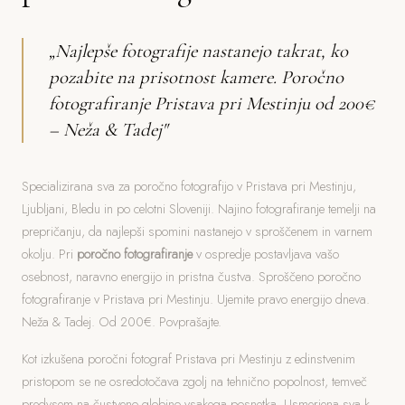
„Najlepše fotografije nastanejo takrat, ko
pozabite na prisotnost kamere. Poročno
fotografiranje Pristava pri Mestinju od 200€
– Neža & Tadej"
Specializirana sva za poročno fotografijo v Pristava pri Mestinju,
Ljubljani, Bledu in po celotni Sloveniji. Najino fotografiranje temelji na
prepričanju, da najlepši spomini nastanejo v sproščenem in varnem
okolju. Pri
poročno fotografiranje
v ospredje postavljava vašo
osebnost, naravno energijo in pristna čustva. Sproščeno poročno
fotografiranje v Pristava pri Mestinju. Ujemite pravo energijo dneva.
Neža & Tadej. Od 200€. Povprašajte.
Kot izkušena poročni fotograf Pristava pri Mestinju z edinstvenim
pristopom se ne osredotočava zgolj na tehnično popolnost, temveč
predvsem na čustveno globino vsakega posnetka. Usmerjena sva k