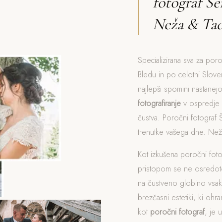
fotograf Še
Neža & Tad
Specializirana sva za poro
Bledu in po celotni Sloven
najlepši spomini nastanej
fotografiranje
v ospredje p
čustva. Poročni fotograf 
trenutke vašega dne. Neža
Kot izkušena poročni foto
pristopom se ne osredot
na čustveno globino vsak
brezčasni estetiki, ki ohra
kot
poročni fotograf
, je 