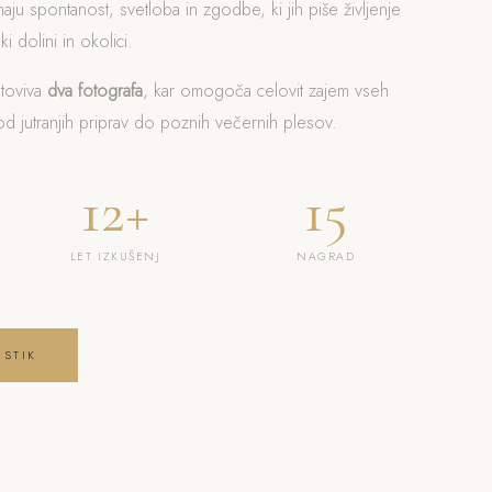
naju spontanost, svetloba in zgodbe, ki jih piše življenje
i dolini in okolici.
otoviva
dva fotografa
, kar omogoča celovit zajem vseh
 jutranjih priprav do poznih večernih plesov.
12+
15
LET IZKUŠENJ
NAGRAD
 STIK