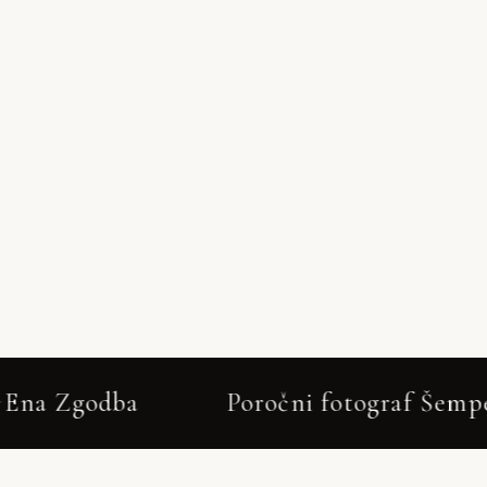
JE GALERIJO
 fotograf Šempeter v Savinjski dolini – Ne