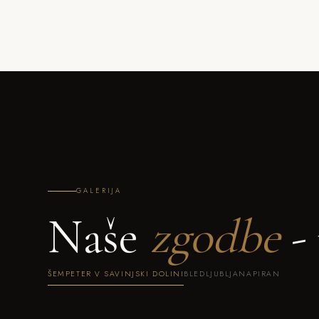
GALERIJA
Naše
zgodbe
- 
ŠEMPETER V SAVINJSKI DOLINI
BLED
LJUBLJANA
PIRAN