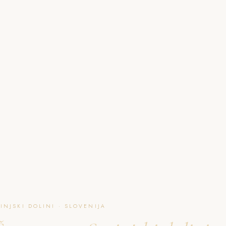
O NAJU
GALERIJA
PAKETI
FAQ
L
NJSKI DOLINI · SLOVENIJA