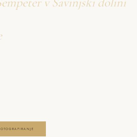
Šempeter v Savinjski dolini
e
firanje Šempeter v
mpeter v Savinjski dolini
 čustva, brezčasne
ega dne . poročno
dolini
FOTOGRAFIRANJE