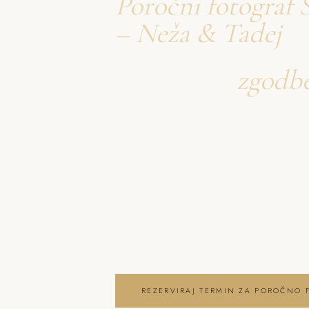
Poročni fotograf 
– Neža & Tadej
Ustvarjava
zgodb
o poročno fotogra
Savinjski dolini
Neža & Tadej – Poročni fotograf Še
– Neža & Tadej, ki ujameva pristna
trenutke in lepoto vašega posebn
fotografiranje Šempeter v Savinjski 
REZERVIRAJ TERMIN ZA POROČNO 