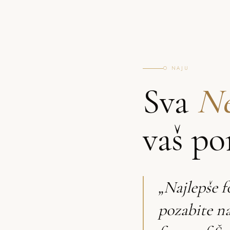
O NAJU
Sva
Ne
vaš po
„Najlepše f
pozabite n