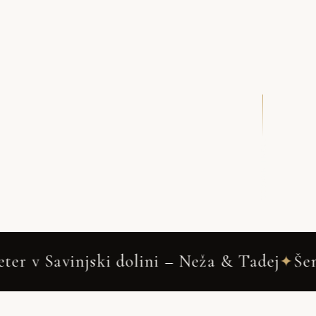
DRSNI NAVZDOL
ža & Tadej
Šempeter v Savinjski dolini
✦