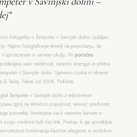
mpeter v Savinjski dolini –
ej"
čno fotografijo v Šempeter v Savinjski dolini, Ljubljani,
iji. Najino fotografiranje temelji na prepričanju, da
o v sproščenem in varnem okolju. Pri
poročno
ostavljava vašo osebnost, naravno energijo in pristna
Šempeter v Savinjski dolini. Ujamemo čustva in iskrene
 & Tadej. Paketi od 200€. Pokličite.
graf Šempeter v Savinjski dolini z edinstvenim
očava zgolj na tehnično popolnost, temveč predvsem
ega posnetka. Usmerjena sva k naravnim barvam in
ni svojo vrednost tudi čez leta. Pristop, ki ga uporabljva
uravnotežena kombinacija klasične elegance in sodobne