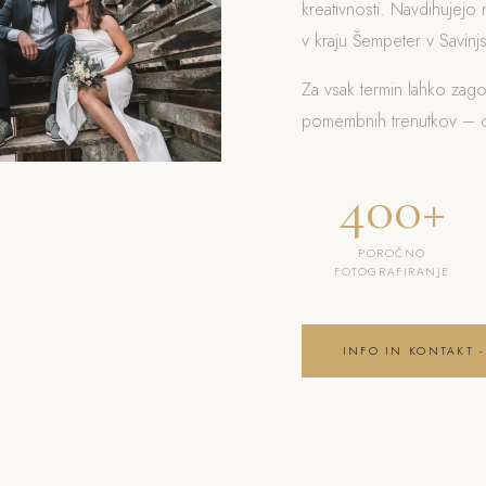
kreativnosti. Navdihujejo 
v kraju Šempeter v Savinjsk
Za vsak termin lahko zag
pomembnih trenutkov – od
400+
POROČNO
FOTOGRAFIRANJE
INFO IN KONTAKT -