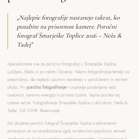
„Najlepše fotografije nastanejo takrat, ko
pozabite na prisotnost kamere. Poročni
fotograf Šmarješke Toplice 2026 – Neža &
Tadej"
Specializirana sva za poročno fotografijo v Šmarješke Toplice,
Ljubljani, Bledu in po celotni Sloveniji. Najino fotografiranje temelji na
prepričanju, da najlepši spomini nastanejo v sproščenem in varnem
okolju. Pri
poročno fotografiranje
v ospredje postavljava vašo
osebnost, naravno energijo in pristna čustva. Vajina poroka naj
ostane večna. Fotografiranje Šmarješke Toplice z občutkom. Neža &
Tadej. Od 200€. Rezervirajte.
Kot izkušena poročni fotograf Šmarješke Toplice z edinstvenim
pristopom se ne osredotočava zgolj na tehnično popolnost, temveč
predvsem na čustveno globino vsakega posnetka. Usmerjena sva k