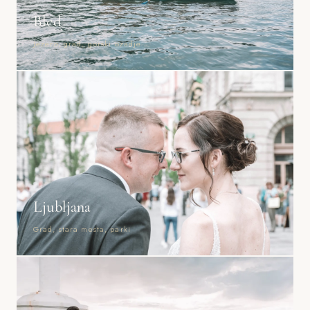
Bled
Jezero, grad, gorski ozadje
Ljubljana
Grad, stara mesta, parki