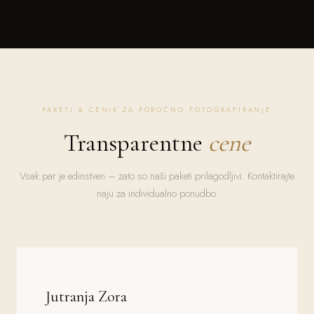
PAKETI & CENIK ZA POROČNO FOTOGRAFIRANJE
Transparentne
cene
Vsak par je edinstven – zato so naši paketi prilagodljivi. Kontaktirajte
naju za individualno ponudbo.
Jutranja Zora