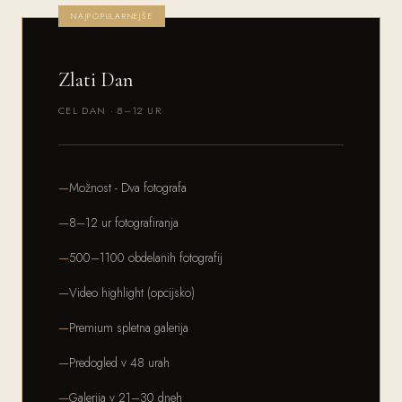
NAJPOPULARNEJŠE
Zlati Dan
CEL DAN · 8–12 UR
Možnost - Dva fotografa
8–12 ur fotografiranja
500–1100 obdelanih fotografij
Video highlight (opcijsko)
Premium spletna galerija
Predogled v 48 urah
Galerija v 21–30 dneh