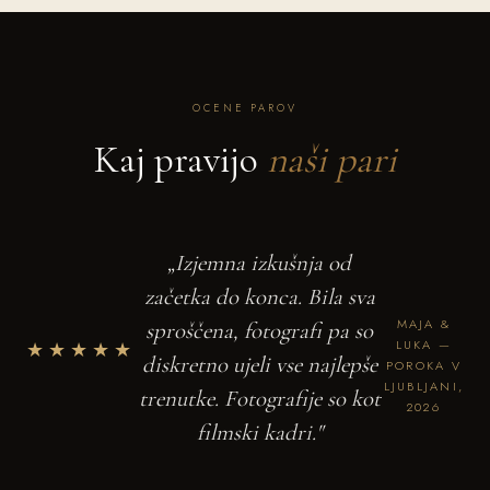
OCENE PAROV
Kaj pravijo
naši pari
„Izjemna izkušnja od
začetka do konca. Bila sva
MAJA &
sproščena, fotografi pa so
★★★★★
LUKA —
diskretno ujeli vse najlepše
POROKA V
LJUBLJANI,
trenutke. Fotografije so kot
2026
filmski kadri."