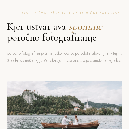
LOKACIJE ŠMARJEŠKE TOPLICE POROČNI FOTOGRAF
Kjer ustvarjava
spomine
poročno fotografiranje
poročno fotografiranje Šmarješke Toplice po celotni Sloveniji in v tujini.
Spodaj so naše najljubše lokacije – vsaka s svojo edinstveno zgodbo.