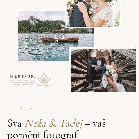
O NAJU
Sva
Neža & Tadej
– vaš
poročni fotograf