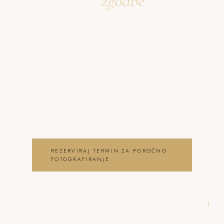
Ustvarjava
zgodbe
o poročno fotografiranje
Šmarješke Toplice
Neža & Tadej – Poročni fotograf
Šmarješke Toplice 2026 – Neža & Tadej,
ki ujameva pristna čustva, brezčasne
trenutke in lepoto vašega posebnega dne .
poročno fotografiranje Šmarješke Toplice
REZERVIRAJ TERMIN ZA POROČNO
FOTOGRAFIRANJE
OGLEJ SI POROČNO
FOTOGRAFIRANJE GALERIJO