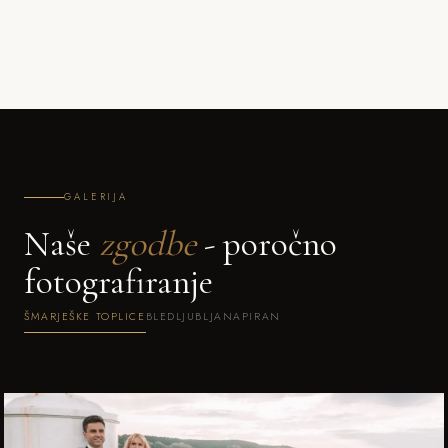
GALERIJA
Naše
zgodbe
- poročno
fotografiranje
ŠMARJEŠKE TOPLICE
BLED
LJUBLJANA
PIRAN