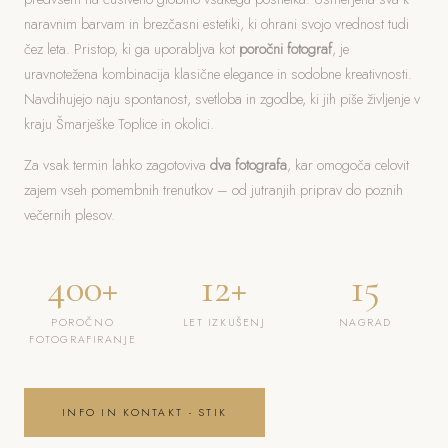
naravnim barvam in brezčasni estetiki, ki ohrani svojo vrednost tudi
čez leta. Pristop, ki ga uporabljva kot
poročni fotograf
, je
uravnotežena kombinacija klasične elegance in sodobne kreativnosti.
Navdihujejo naju spontanost, svetloba in zgodbe, ki jih piše življenje v
kraju Šmarješke Toplice in okolici.
Za vsak termin lahko zagotoviva
dva fotografa
, kar omogoča celovit
zajem vseh pomembnih trenutkov – od jutranjih priprav do poznih
večernih plesov.
400+
12+
15
POROČNO
LET IZKUŠENJ
NAGRAD
FOTOGRAFIRANJE
INFO IN KONTAKT - STIK