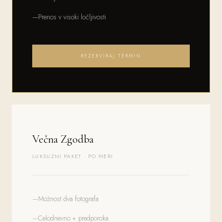
Prenos v visoki ločljivosti
REZERVIRAJ TERMIN
Večna Zgodba
LUKSUZNI PAKET · PO MERI
Možnost dva fotografa
Celodnevno + predporoka