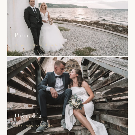
Piran
Morje, mediteranska arhitektura
Uršna sela
Grad, reka, romantika