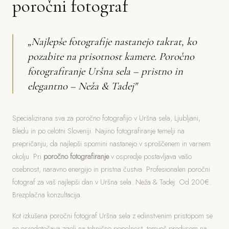
poročni fotograf
„Najlepše fotografije nastanejo takrat, ko
pozabite na prisotnost kamere. Poročno
fotografiranje Uršna sela – pristno in
elegantno – Neža & Tadej"
Specializirana sva za poročno fotografijo v Uršna sela, Ljubljani,
Bledu in po celotni Sloveniji. Najino fotografiranje temelji na
prepričanju, da najlepši spomini nastanejo v sproščenem in varnem
okolju. Pri
poročno fotografiranje
v ospredje postavljava vašo
osebnost, naravno energijo in pristna čustva. Profesionalen poročni
fotograf za vaš najlepši dan v Uršna sela. Neža & Tadej. Od 200€.
Brezplačna konzultacija.
Kot izkušena poročni fotograf Uršna sela z edinstvenim pristopom se
ne osredotočava zgolj na tehnično popolnost, temveč predvsem na