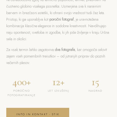
čustveno globino vsakega posnetka. Usmerjena sva k naravnim
barvam in brezčasni estetiki, ki ohrani svojo vrednost tudi čez leta.
Pristop, ki ga uporabljva kot
poročni fotograf
, je uravnotežena
kombinacija klasične elegance in sodobne kreativnosti. Navdihujejo
naju spontanost, svetloba in zgodbe, ki jih piše življenje v kraju Uršna
sela in okolici.
Za vsak termin lahko zagotoviva
dva fotografa
, kar omogoča celovit
zajem vseh pomembnih trenutkov – od jutranjih priprav do poznih
večernih plesov.
400+
12+
15
POROČNO
LET IZKUŠENJ
NAGRAD
FOTOGRAFIRANJE
INFO IN KONTAKT - STIK