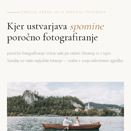
LOKACIJE URŠNA SELA POROČNI FOTOGRAF
Kjer ustvarjava
spomine
poročno fotografiranje
poročno fotografiranje Uršna sela po celotni Sloveniji in v tujini.
Spodaj so naše najljubše lokacije – vsaka s svojo edinstveno zgodbo.