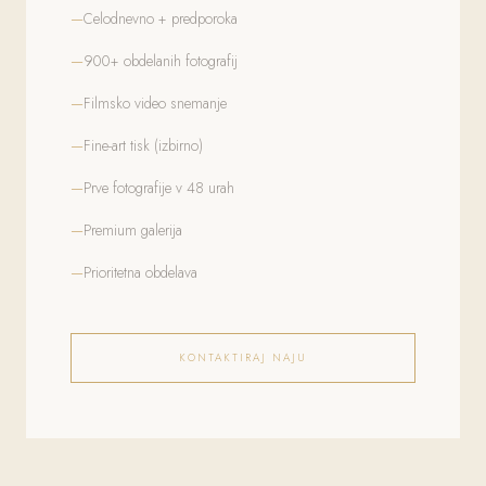
Celodnevno + predporoka
900+ obdelanih fotografij
Filmsko video snemanje
Fine-art tisk (izbirno)
Prve fotografije v 48 urah
Premium galerija
Prioritetna obdelava
KONTAKTIRAJ NAJU