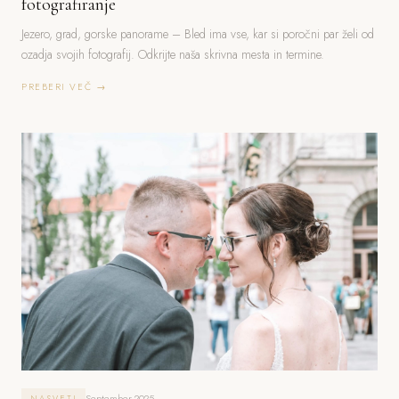
fotografiranje
Jezero, grad, gorske panorame – Bled ima vse, kar si poročni par želi od
ozadja svojih fotografij. Odkrijte naša skrivna mesta in termine.
PREBERI VEČ →
September 2025
NASVETI