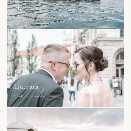
Bled
Jezero, grad, gorski ozadje
Ljubljana
Grad, stara mesta, parki