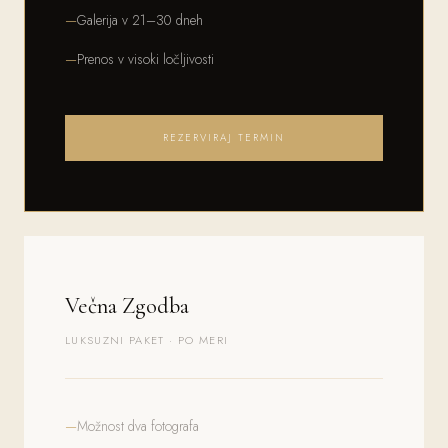
Galerija v 21–30 dneh
Prenos v visoki ločljivosti
REZERVIRAJ TERMIN
Večna Zgodba
LUKSUZNI PAKET · PO MERI
Možnost dva fotografa