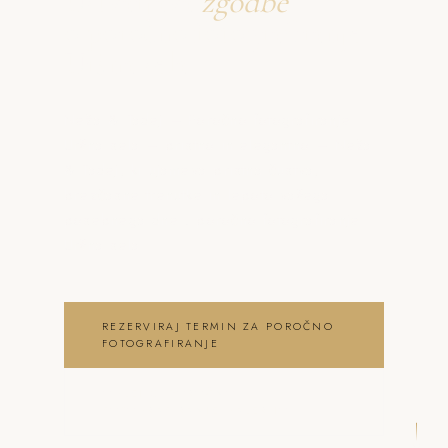
Ustvarjava
zgodbe
o poročno fotografiranje
Uršna sela
Neža & Tadej – Poročno fotografiranje
Uršna sela – pristno in elegantno – Neža
& Tadej, ki ujameva pristna čustva,
brezčasne trenutke in lepoto vašega
posebnega dne . poročno fotografiranje
Uršna sela
REZERVIRAJ TERMIN ZA POROČNO
FOTOGRAFIRANJE
OGLEJ SI POROČNO
FOTOGRAFIRANJE GALERIJO