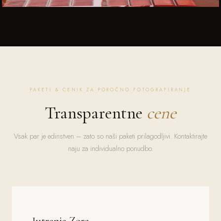
PAKETI & CENIK ZA POROČNO FOTOGRAFIRANJE
Transparentne
cene
Vsak par je edinstven – zato so naši paketi prilagodljivi. Kontaktirajte
naju za individualno ponudbo.
Jutranja Zora