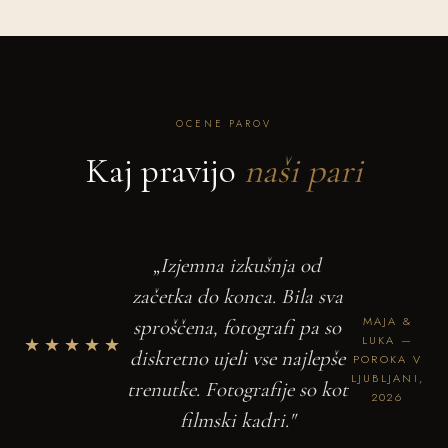
OCENE PAROV
Kaj pravijo
naši pari
„Izjemna izkušnja od
začetka do konca. Bila sva
MAJA &
sproščena, fotografi pa so
★★★★★
LUKA —
diskretno ujeli vse najlepše
POROKA V
LJUBLJANI,
trenutke. Fotografije so kot
2026
filmski kadri."