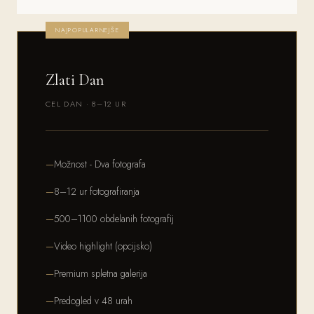
NAJPOPULARNEJŠE
Zlati Dan
CEL DAN · 8–12 UR
Možnost - Dva fotografa
8–12 ur fotografiranja
500–1100 obdelanih fotografij
Video highlight (opcijsko)
Premium spletna galerija
Predogled v 48 urah