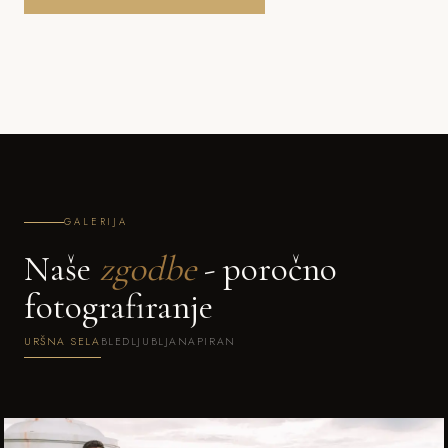
GALERIJA
Naše
zgodbe
- poročno
fotografiranje
URŠNA SELA
BLED
LJUBLJANA
PIRAN