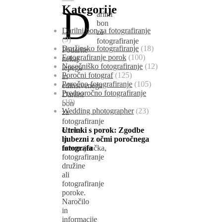
Kategorije
D
arilni
bon
Darilni bon za fotografiranje
za
(9)
fotografiranje
Družinsko fotografiranje
(18)
Podarite
Fotografiranje porok
(100)
nekaj
Nosečniško fotografiranje
(12)
lepega
Poročni fotograf
(125)
in
Poročno fotografiranje
(105)
edinstvenega
Predporočno fotografiranje
Darilni
(19)
bon
Wedding photographer
(23)
za
fotografiranje
otroka
Utrinki s porok:
Zgodbe
in
ljubezni z očmi poročnega
novorojenčka,
fotografa
fotografiranje
družine
ali
fotografiranje
poroke.
Naročilo
in
informacije