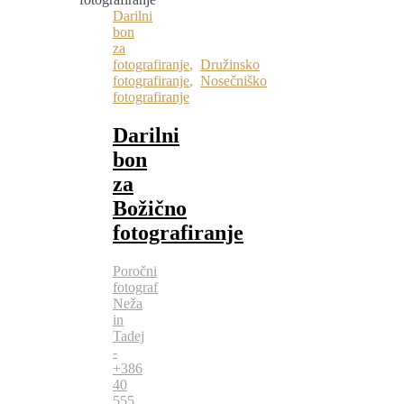
Darilni
bon
za
fotografiranje
,
Družinsko
fotografiranje
,
Nosečniško
fotografiranje
Darilni
bon
za
Božično
fotografiranje
Poročni
fotograf
Neža
in
Tadej
-
+386
40
555