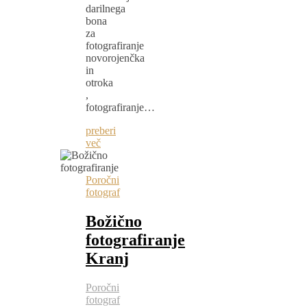
darilnega
bona
za
fotografiranje
novorojenčka
in
otroka
,
fotografiranje…
preberi
več
Poročni
fotograf
Božično
fotografiranje
Kranj
Poročni
fotograf