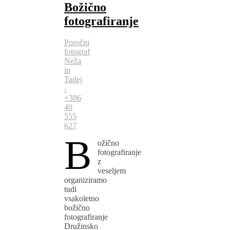
Božično
fotografiranje
Poročni
fotograf
Neža
in
Tadej
-
+386
40
555
627
B
ožično
fotografiranje
z
veseljem
organiziramo
tudi
vsakoletno
božično
fotografiranje
Družinsko