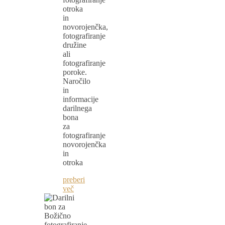
otroka
in
novorojenčka,
fotografiranje
družine
ali
fotografiranje
poroke.
Naročilo
in
informacije
darilnega
bona
za
fotografiranje
novorojenčka
in
otroka
preberi
več