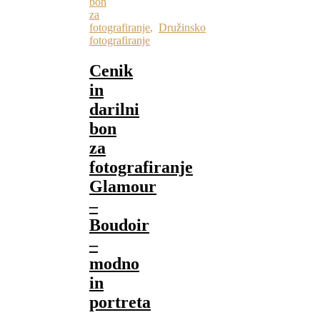
bon
za
fotografiranje
,
Družinsko
fotografiranje
Cenik
in
darilni
bon
za
fotografiranje
Glamour
–
Boudoir
–
modno
in
portreta