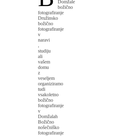
Domžale
božično
fotografiranje
Družinsko
božično
fotografiranje
v
naravi
,
studiju
ali
vašem
domu
z
veseljem
organiziramo
tudi
vsakoletno
božično
fotografiranje
v
Domžalah
Božično
nošečniško
fotografiranje