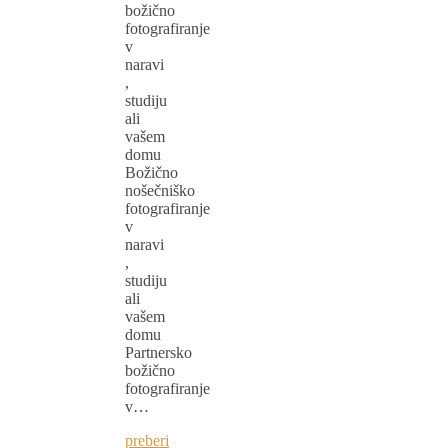
božično
fotografiranje
v
naravi
,
studiju
ali
vašem
domu
Božično
nošečniško
fotografiranje
v
naravi
,
studiju
ali
vašem
domu
Partnersko
božično
fotografiranje
v…
preberi