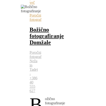
več
Poročni
fotograf
Božično
fotografiranje
Domžale
Poročni
fotograf
Neža
in
Tadej
-
+386
40
555
627
B
ožično
fotografiranje