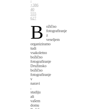
-
+386
40
555
627
B
ožično
fotografiranje
z
veseljem
organiziramo
tudi
vsakoletno
božično
fotografiranje
Družinsko
božično
fotografiranje
v
naravi
,
studiju
ali
vašem
domu