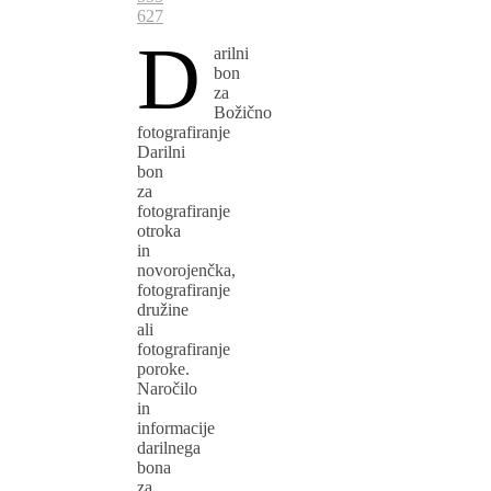
627
D
arilni
bon
za
Božično
fotografiranje
Darilni
bon
za
fotografiranje
otroka
in
novorojenčka,
fotografiranje
družine
ali
fotografiranje
poroke.
Naročilo
in
informacije
darilnega
bona
za