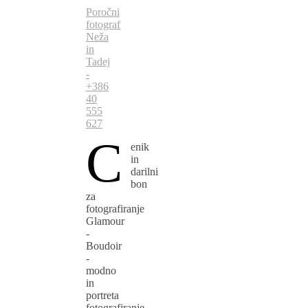
Poročni
fotograf
Neža
in
Tadej
-
+386
40
555
627
C
enik
in
darilni
bon
za
fotografiranje
Glamour
-
Boudoir
-
modno
in
portreta
fotografiranje