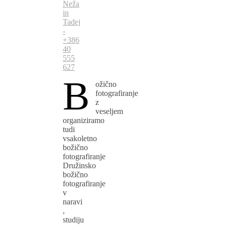
Neža
in
Tadej
-
+386
40
555
627
B
ožično
fotografiranje
z
veseljem
organiziramo
tudi
vsakoletno
božično
fotografiranje
Družinsko
božično
fotografiranje
v
naravi
,
studiju