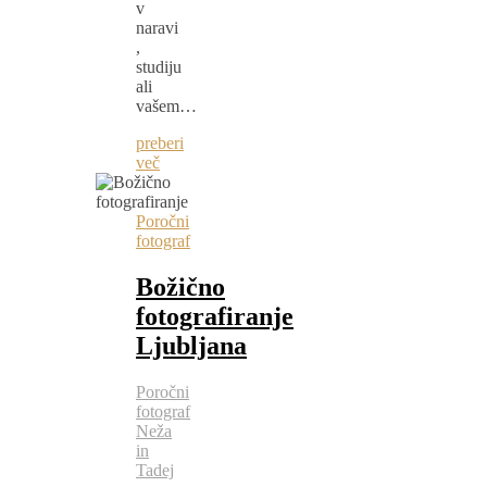
v
naravi
,
studiju
ali
vašem…
preberi
več
Poročni
fotograf
Božično
fotografiranje
Ljubljana
Poročni
fotograf
Neža
in
Tadej