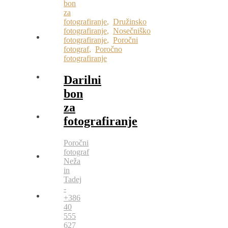
bon
za
fotografiranje
,
Družinsko
fotografiranje
,
Nosečniško
fotografiranje
,
Poročni
fotograf
,
Poročno
fotografiranje
Darilni
bon
za
fotografiranje
Poročni
fotograf
Neža
in
Tadej
-
+386
40
555
627