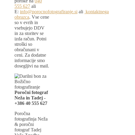
poroke na
040
555 627
ali
E:
info@porocnofotografiranje.si
ali
kontaktnega
obrazca
. Vse cene
so v evrih in
vsebujejo DDV
in za storitev se
izda račun. Potni
stroški so
obračunani v
ceni. Za dodatne
informacije smo
dosegljivi na mail.
Poročni fotograf
Neža in Tadej -
+386 40 555 627
Poročna
fotografinja Neža
& poročni
fotograf Tadej