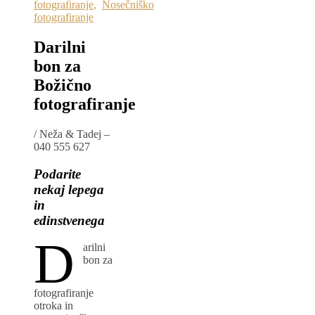
fotografiranje
,
Nosečniško
fotografiranje
Darilni
bon za
Božično
fotografiranje
/
Neža & Tadej –
040 555 627
Podarite
nekaj lepega
in
edinstvenega
D
arilni
bon za
fotografiranje
otroka in