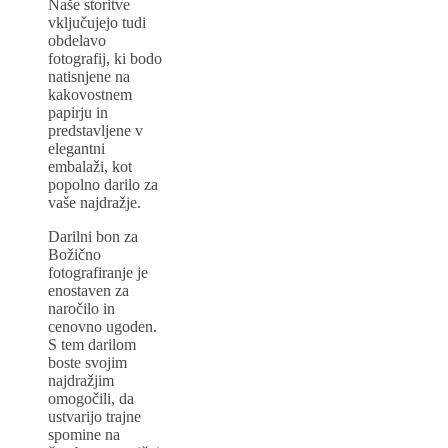
Naše storitve
vključujejo tudi
obdelavo
fotografij, ki bodo
natisnjene na
kakovostnem
papirju in
predstavljene v
elegantni
embalaži, kot
popolno darilo za
vaše najdražje.
Darilni bon za
Božično
fotografiranje je
enostaven za
naročilo in
cenovno ugoden.
S tem darilom
boste svojim
najdražjim
omogočili, da
ustvarijo trajne
spomine na