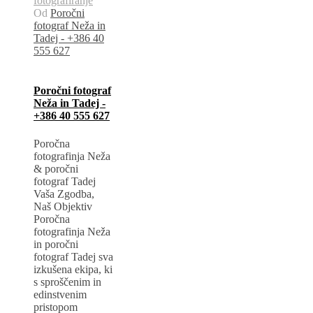
fotografiranje
Od
Poročni
fotograf Neža in
Tadej - +386 40
555 627
Poročni fotograf
Neža in Tadej -
+386 40 555 627
Poročna
fotografinja Neža
& poročni
fotograf Tadej
Vaša Zgodba,
Naš Objektiv
Poročna
fotografinja Neža
in poročni
fotograf Tadej sva
izkušena ekipa, ki
s sproščenim in
edinstvenim
pristopom