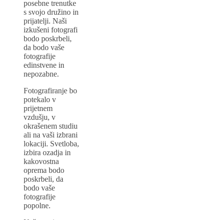
posebne trenutke
s svojo družino in
prijatelji. Naši
izkušeni fotografi
bodo poskrbeli,
da bodo vaše
fotografije
edinstvene in
nepozabne.
Fotografiranje bo
potekalo v
prijetnem
vzdušju, v
okrašenem studiu
ali na vaši izbrani
lokaciji. Svetloba,
izbira ozadja in
kakovostna
oprema bodo
poskrbeli, da
bodo vaše
fotografije
popolne.