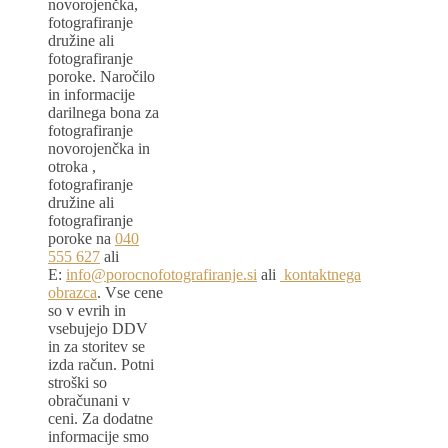
novorojenčka,
fotografiranje
družine ali
fotografiranje
poroke. Naročilo
in informacije
darilnega bona za
fotografiranje
novorojenčka in
otroka ,
fotografiranje
družine ali
fotografiranje
poroke na
040
555 627
ali
E:
info@porocnofotografiranje.si
ali
kontaktnega
obrazca
. Vse cene
so v evrih in
vsebujejo DDV
in za storitev se
izda račun. Potni
stroški so
obračunani v
ceni. Za dodatne
informacije smo