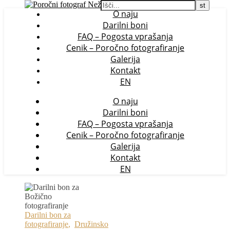
O naju
Darilni boni
FAQ – Pogosta vprašanja
Cenik – Poročno fotografiranje
Galerija
Kontakt
EN
O naju
Darilni boni
FAQ – Pogosta vprašanja
Cenik – Poročno fotografiranje
Galerija
Kontakt
EN
Darilni bon za
fotografiranje
,
Družinsko