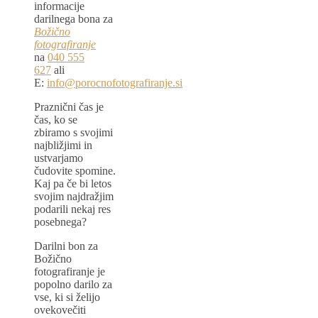
informacije
darilnega bona za
Božično
fotografiranje
na
040 555
627
ali
E:
info@porocnofotografiranje.si
Praznični čas je
čas, ko se
zbiramo s svojimi
najbližjimi in
ustvarjamo
čudovite spomine.
Kaj pa če bi letos
svojim najdražjim
podarili nekaj res
posebnega?
Darilni bon za
Božično
fotografiranje je
popolno darilo za
vse, ki si želijo
ovekovečiti