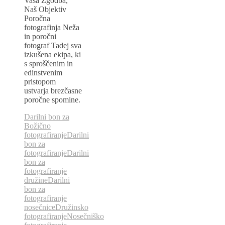
Vaša Zgodba,
Naš Objektiv
Poročna
fotografinja Neža
in poročni
fotograf Tadej sva
izkušena ekipa, ki
s sproščenim in
edinstvenim
pristopom
ustvarja brezčasne
poročne spomine.
Darilni bon za
Božično
fotografiranje
Darilni
bon za
fotografiranje
Darilni
bon za
fotografiranje
družine
Darilni
bon za
fotografiranje
nosečnice
Družinsko
fotografiranje
Nosečniško