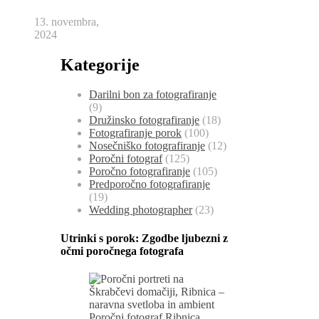
13. novembra,
2024
Kategorije
Darilni bon za fotografiranje
(9)
Družinsko fotografiranje
(18)
Fotografiranje porok
(100)
Nosečniško fotografiranje
(12)
Poročni fotograf
(125)
Poročno fotografiranje
(105)
Predporočno fotografiranje
(19)
Wedding photographer
(23)
Utrinki s porok:
Zgodbe ljubezni z
očmi poročnega fotografa
Poročni fotograf Ribnica