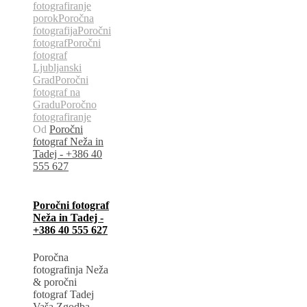
fotografiranje
porok
Poročna
fotografija
Poročni
fotograf
Poročni
fotograf
Ljubljanski
Grad
Poročni
fotograf na
Gradu
Poročno
fotografiranje
Od
Poročni
fotograf Neža in
Tadej - +386 40
555 627
Poročni fotograf
Neža in Tadej -
+386 40 555 627
Poročna
fotografinja Neža
& poročni
fotograf Tadej
Vaša Zgodba,