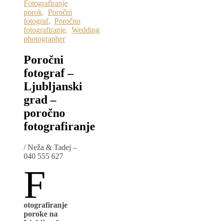
Fotografiranje
porok
,
Poročni
fotograf
,
Poročno
fotografiranje
,
Wedding
photographer
Poročni
fotograf –
Ljubljanski
grad –
poročno
fotografiranje
/
Neža & Tadej –
040 555 627
F
otografiranje
poroke na