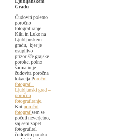
Ljubljanskem
Gradu
Čudoviti poletno
poročno
fotografiranje
Kiki in Luke na
Ljubljanskem
gradu, kjer je
osupljivo
prizorišče grajske
poroke, polno
šarma in je
čudovita poročna
lokacija P
oročni
fotograf –
Ljubljanski grad –
poročno
fotografiranje
.
Kot
poročni
fotograf
sem se
počuti neverjetno,
saj sem zopet
fotografiral
čudovito poroko