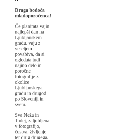
Draga bodoča
mladoporočenca!
Če planirata vajin
najlepši dan na
Ljubljanskem
gradu, vaju z
veseljem
povabiva, da si
ogledata tudi
najino delo in
poročne
fotografije z
okolice
Ljubljanskega
gradu in drugod
po Sloveniji in
svetu.
Sva Neža in
Tadej, zaljubljena
v fotografijo,
čustva, življenje
ter drug drugega.