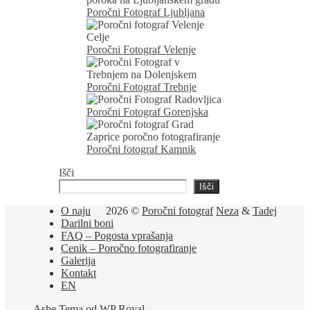
Poročni Fotograf Ljubljana
Poročni Fotograf Velenje
Poročni Fotograf Trebnje
Poročni Fotograf Gorenjska
Poročni fotograf Kamnik
Išči
Išči
O naju
2026 ©
Poročni fotograf
Neza
&
Tadej
Darilni boni
FAQ – Pogosta vprašanja
Cenik – Poročno fotografiranje
Galerija
Kontakt
EN
Ashe Tema od
WP Royal
.