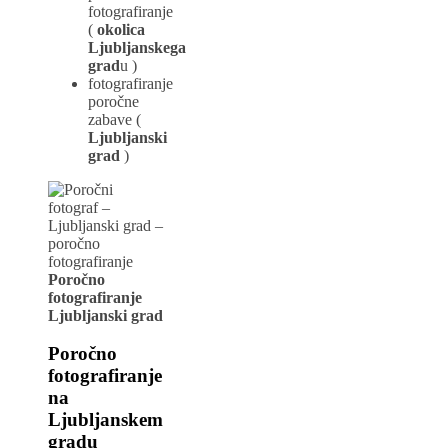
fotografiranje
(
okolica
Ljubljanskega
grad
u )
fotografiranje
poročne
zabave (
Ljubljanski
grad
)
Poročno
fotografiranje
Ljubljansk
i
grad
Poročno
fotografiranje
na
Ljubljanskem
gradu