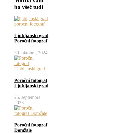
Morda vam
bo všeč tudi
Ljubljanski grad
Poročni fotograf
30. oktobra, 2024
Poročni fotograf
Ljubljanski grad
25. septembra,
2023
Poročni fotograf
Domžale