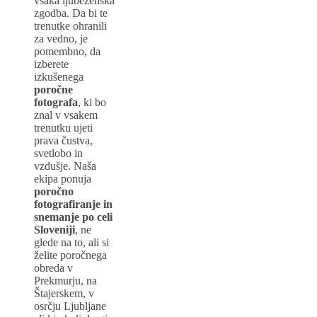
vsaka ljubezenska
zgodba. Da bi te
trenutke ohranili
za vedno, je
pomembno, da
izberete
izkušenega
poročne
fotografa
, ki bo
znal v vsakem
trenutku ujeti
prava čustva,
svetlobo in
vzdušje. Naša
ekipa ponuja
poročno
fotografiranje in
snemanje po celi
Sloveniji
, ne
glede na to, ali si
želite poročnega
obreda v
Prekmurju, na
Štajerskem, v
osrčju Ljubljane