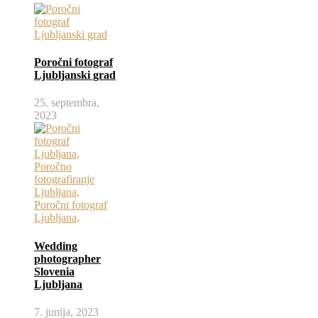
Poročni fotograf
Ljubljanski grad
25. septembra,
2023
Wedding
photographer
Slovenia
Ljubljana
7. junija, 2023