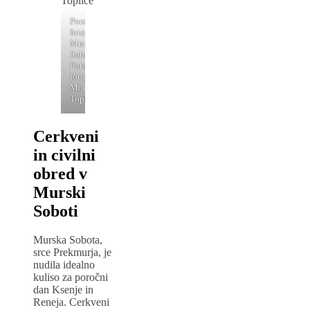
Poročni
fotograf
Murska
Sobota-
Poročni
fotograf
Moravske
Toplice
Cerkveni
in civilni
obred v
Murski
Soboti
Murska Sobota,
srce Prekmurja, je
nudila idealno
kuliso za poročni
dan Ksenje in
Reneja. Cerkveni