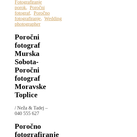
Fotografiranje
porok
,
Poročni
fotograf
,
Poročno
fotografiranje
,
Wedding
photographer
Poročni
fotograf
Murska
Sobota-
Poročni
fotograf
Moravske
Toplice
/
Neža & Tadej –
040 555 627
Poročno
fotografiranje