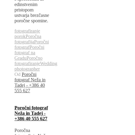
edinstvenim
pristopom
ustvarja brezčasne
poročne spomine.
fotografiranje
porok
Poročna
fotografija
Poročni
fotograf
Poročni
fotograf na
Gradu
Poročno
fotografiranje
Wedding
photographer
Od
Poročni
fotograf Neža in
Tadej - +386 40
555 627
Poročni fotograf
Neža in Tadej -
+386 40 555 627
Poročna