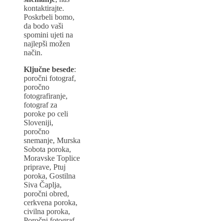
kontaktirajte.
Poskrbeli bomo,
da bodo vaši
spomini ujeti na
najlepši možen
način.
Ključne besede
:
poročni fotograf,
poročno
fotografiranje,
fotograf za
poroke po celi
Sloveniji,
poročno
snemanje, Murska
Sobota poroka,
Moravske Toplice
priprave, Ptuj
poroka, Gostilna
Siva Čaplja,
poročni obred,
cerkvena poroka,
civilna poroka,
Poročni fotograf