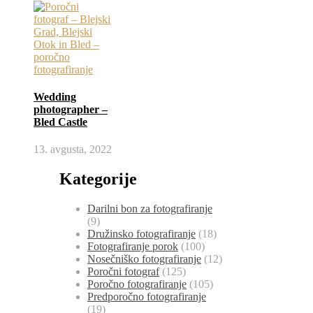
Wedding
photographer –
Bled Castle
13. avgusta, 2022
Kategorije
Darilni bon za fotografiranje
(9)
Družinsko fotografiranje
(18)
Fotografiranje porok
(100)
Nosečniško fotografiranje
(12)
Poročni fotograf
(125)
Poročno fotografiranje
(105)
Predporočno fotografiranje
(19)