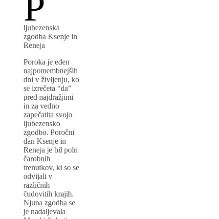
P
ljubezenska
zgodba Ksenje in
Reneja
Poroka je eden
najpomembnejših
dni v življenju, ko
se izrečeta “da”
pred najdražjimi
in za vedno
zapečatita svojo
ljubezensko
zgodbo. Poročni
dan Ksenje in
Reneja je bil poln
čarobnih
trenutkov, ki so se
odvijali v
različnih
čudovitih krajih.
Njuna zgodba se
je nadaljevala