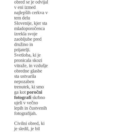
obred se je odvijal
v eni izmed
najlepših cerkva v
tem delu
Slovenije, kjer sta
mladoporočenca
izrekla svoje
zaobljube pred
družino in
prijatelji.
Svetloba, ki je
pronicala skozi
vitraže, in vzdušje
obredne glasbe
sta ustvarila
nepozaben
trenutek, ki smo
ga kot
poročni
fotografi
skrbno
ujeli v večno
lepih in čustvenih
fotografijah.
Civilni obred, ki
je sledil, je bil