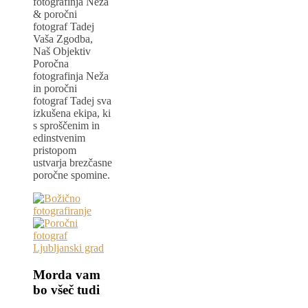
fotografinja Neža
& poročni
fotograf Tadej
Vaša Zgodba,
Naš Objektiv
Poročna
fotografinja Neža
in poročni
fotograf Tadej sva
izkušena ekipa, ki
s sproščenim in
edinstvenim
pristopom
ustvarja brezčasne
poročne spomine.
Morda vam
bo všeč tudi