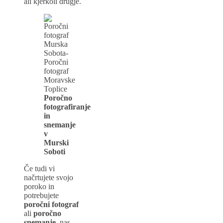
ali kjerkoli drugje.
Poročno
fotografiranje
in
snemanje
v
Murski
Soboti
Če tudi vi
načrtujete svojo
poroko in
potrebujete
poročni fotograf
ali
poročno
snemanje
, nas