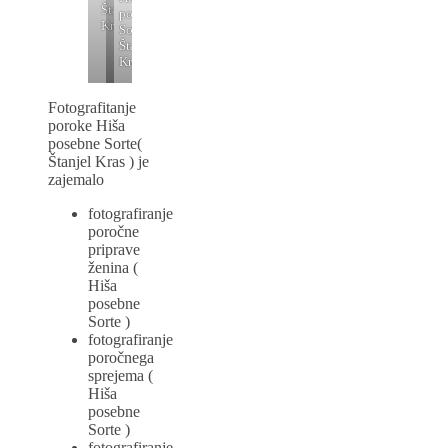
Štanjel
posebne
Kras
Sorte
Štanjel
Kras
Fotografitanje
poroke Hiša
posebne Sorte(
Štanjel Kras ) je
zajemalo
fotografiranje
poročne
priprave
ženina (
Hiša
posebne
Sorte )
fotografiranje
poročnega
sprejema (
Hiša
posebne
Sorte )
fotografiranje