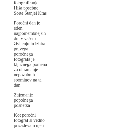
fotografiranje
Hiša posebne
Sorte Štanjel Kras
Poročni dan je
eden
najpomembnejših
dni v vašem
življenju in izbira
pravega
poročnega
fotografa je
ključnega pomena
za ohranjanje
nepozabnih
spominov na ta
dan.
Zajemanje
popolnega
posnetka
Kot poročni
fotograf si vedno
prizadevam ujeti