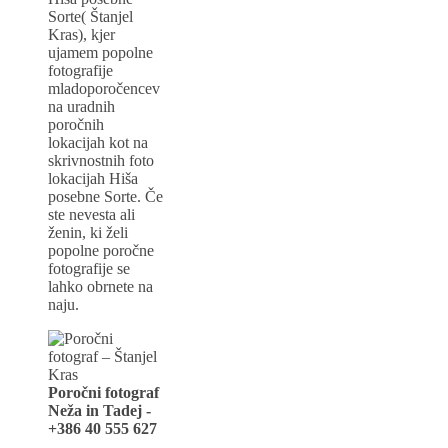
Sorte( Štanjel
Kras), kjer
ujamem popolne
fotografije
mladoporočencev
na uradnih
poročnih
lokacijah kot na
skrivnostnih foto
lokacijah Hiša
posebne Sorte. Če
ste nevesta ali
ženin, ki želi
popolne poročne
fotografije se
lahko obrnete na
naju.
Poročni fotograf
Neža in Tadej -
+386 40 555 627