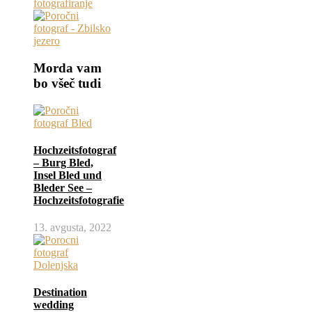
Morda vam
bo všeč tudi
Hochzeitsfotograf
– Burg Bled,
Insel Bled und
Bleder See –
Hochzeitsfotografie
13. avgusta, 2022
Destination
wedding