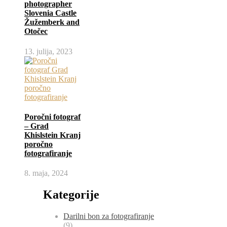
photographer
Slovenia Castle
Žužemberk and
Otočec
13. julija, 2023
Poročni fotograf
– Grad
Khislstein Kranj
poročno
fotografiranje
8. maja, 2024
Kategorije
Darilni bon za fotografiranje
(9)