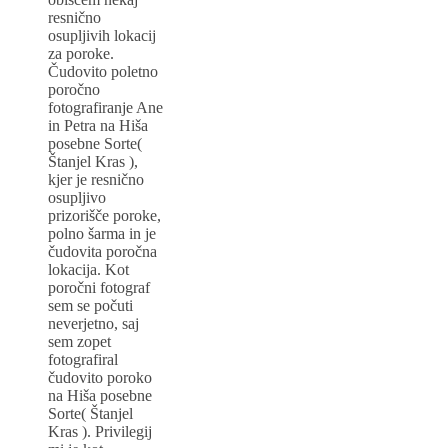
resnično
osupljivih lokacij
za poroke.
Čudovito poletno
poročno
fotografiranje Ane
in Petra na Hiša
posebne Sorte(
Štanjel Kras ),
kjer je resnično
osupljivo
prizorišče poroke,
polno šarma in je
čudovita poročna
lokacija. Kot
poročni fotograf
sem se počuti
neverjetno, saj
sem zopet
fotografiral
čudovito poroko
na Hiša posebne
Sorte( Štanjel
Kras ). Privilegij