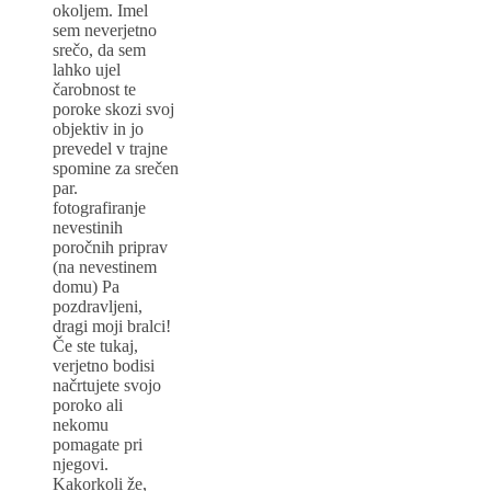
okoljem. Imel
sem neverjetno
srečo, da sem
lahko ujel
čarobnost te
poroke skozi svoj
objektiv in jo
prevedel v trajne
spomine za srečen
par.
fotografiranje
nevestinih
poročnih priprav
(na nevestinem
domu) Pa
pozdravljeni,
dragi moji bralci!
Če ste tukaj,
verjetno bodisi
načrtujete svojo
poroko ali
nekomu
pomagate pri
njegovi.
Kakorkoli že,