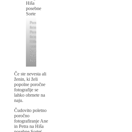
Poročni
fotograf,
Poročno
fotografiranje
Hiša
posebne
Sorte
Štanjel
Kras
Če ste nevesta ali
ženin, ki želi
popolne poročne
fotografije se
lahko obrnete na
naju.
Čudovito poletno
poročno
fotografiranje Ane
in Petra na Hiša
posebne Sorte(