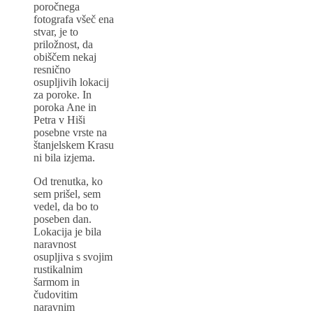
poročnega
fotografa všeč ena
stvar, je to
priložnost, da
obiščem nekaj
resnično
osupljivih lokacij
za poroke. In
poroka Ane in
Petra v Hiši
posebne vrste na
štanjelskem Krasu
ni bila izjema.
Od trenutka, ko
sem prišel, sem
vedel, da bo to
poseben dan.
Lokacija je bila
naravnost
osupljiva s svojim
rustikalnim
šarmom in
čudovitim
naravnim