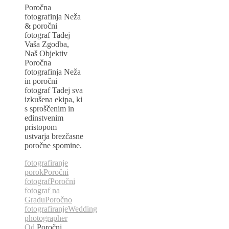
Poročna
fotografinja Neža
& poročni
fotograf Tadej
Vaša Zgodba,
Naš Objektiv
Poročna
fotografinja Neža
in poročni
fotograf Tadej sva
izkušena ekipa, ki
s sproščenim in
edinstvenim
pristopom
ustvarja brezčasne
poročne spomine.
fotografiranje
porok
Poročni
fotograf
Poročni
fotograf na
Gradu
Poročno
fotografiranje
Wedding
photographer
Od
Poročni