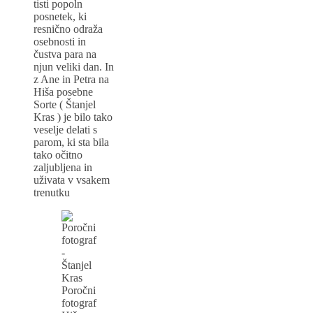
tisti popoln
posnetek, ki
resnično odraža
osebnosti in
čustva para na
njun veliki dan. In
z Ane in Petra na
Hiša posebne
Sorte ( Štanjel
Kras ) je bilo tako
veselje delati s
parom, ki sta bila
tako očitno
zaljubljena in
uživata v vsakem
trenutku