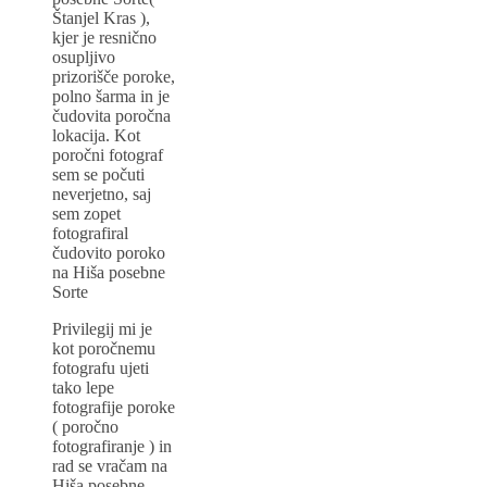
Štanjel Kras ),
kjer je resnično
osupljivo
prizorišče poroke,
polno šarma in je
čudovita poročna
lokacija. Kot
poročni fotograf
sem se počuti
neverjetno, saj
sem zopet
fotografiral
čudovito poroko
na Hiša posebne
Sorte
Privilegij mi je
kot poročnemu
fotografu ujeti
tako lepe
fotografije poroke
( poročno
fotografiranje ) in
rad se vračam na
Hiša posebne