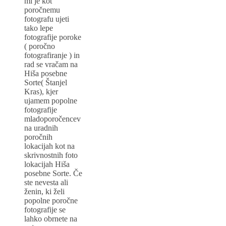
mi je kot
poročnemu
fotografu ujeti
tako lepe
fotografije poroke
( poročno
fotografiranje ) in
rad se vračam na
Hiša posebne
Sorte( Štanjel
Kras), kjer
ujamem popolne
fotografije
mladoporočencev
na uradnih
poročnih
lokacijah kot na
skrivnostnih foto
lokacijah Hiša
posebne Sorte. Če
ste nevesta ali
ženin, ki želi
popolne poročne
fotografije se
lahko obrnete na