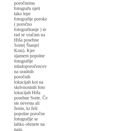
poročnemu
fotografu ujeti
tako lepe
fotografije poroke
( poročno
fotografiranje ) in
rad se vračam na
Hiša posebne
Sorte( Štanjel
Kras). Kjer
ujamem popolne
fotografije
mladoporočencev
na uradnih
poročnih
lokacijah kot na
skrivnostnih foto
lokacijah Hiša
posebne Sorte. Če
ste nevesta ali
ženin, ki želi
popolne poročne
fotografije se
lahko obrnete na
naju.