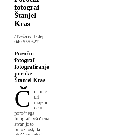
fotograf –
Štanjel
Kras
/
Neža & Tadej –
040 555 627
Poročni
fotograf –
fotografiranje
poroke
Štanjel Kras
Č
e mi je
pri
mojem
delu
poročnega
fotografa všeč ena
stvar, je to
priložnost, da
obiščem nekaj