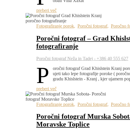
obali Villa Xaxat
preberi več
Fotografiranje porok
,
Poročni fotograf
,
Poročno fo
Poročni fotograf – Grad Khisl
fotografiranje
Poročni fotograf Neža in Tadej - +386 40 555 627
P
oročni fotograf Grad Khislstein Kranj por
ujeti tako lepe fotografije poroke ( poročn
gradu Khislstein - Kranj , kjer ujamem p
preberi več
Fotografiranje porok
,
Poročni fotograf
,
Poročno fo
Poročni fotograf Murska Sobot
Moravske Toplice