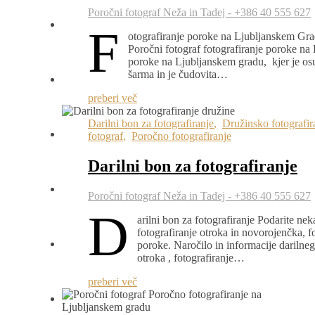
Poročni fotograf Neža in Tadej - +386 40 555 627
F
otografiranje poroke na Ljubljanskem Grad
Poročni fotograf fotografiranje poroke na
poroke na Ljubljanskem gradu, kjer je osu
šarma in je čudovita…
preberi več
Darilni bon za fotografiranje
,
Družinsko fotografir
fotograf
,
Poročno fotografiranje
Darilni bon za fotografiranje
Poročni fotograf Neža in Tadej - +386 40 555 627
D
arilni bon za fotografiranje Podarite ne
fotografiranje otroka in novorojenčka, fo
poroke. Naročilo in informacije darilne
otroka , fotografiranje…
preberi več