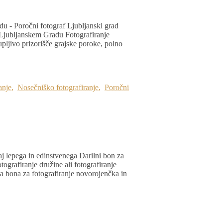
u - Poročni fotograf Ljubljanski grad
 Ljubljanskem Gradu Fotografiranje
pljivo prizorišče grajske poroke, polno
anje
,
Nosečniško fotografiranje
,
Poročni
kaj lepega in edinstvenega Darilni bon za
tografiranje družine ali fotografiranje
ga bona za fotografiranje novorojenčka in