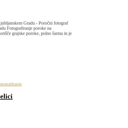
Ljubljanskem Gradu - Poročni fotograf
adu Fotografiranje poroke na
orišče grajske poroke, polno šarma in je
tografiranje
elici