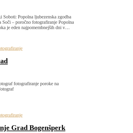
ki Soboti: Popolna ljubezenska zgodba
a Soči – poročno fotografiranje Popolna
roka je eden najpomembnejših dni v…
tografiranje
rad
otograf fotografiranje poroke na
otograf
tografiranje
anje Grad Bogenšperk