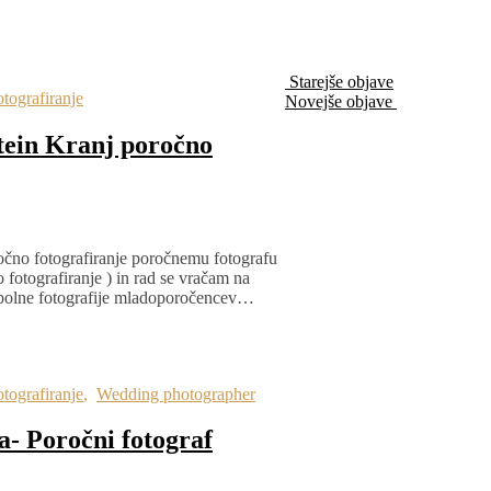
Starejše objave
tografiranje
Novejše objave
stein Kranj poročno
očno fotografiranje poročnemu fotografu
o fotografiranje ) in rad se vračam na
opolne fotografije mladoporočencev…
tografiranje
,
Wedding photographer
a- Poročni fotograf