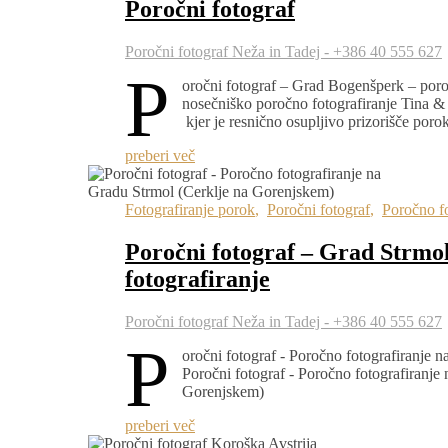
Poročni fotograf
Poročni fotograf Neža in Tadej - +386 40 555 627
P
oročni fotograf – Grad Bogenšperk – poro
nosečniško poročno fotografiranje Tina &
kjer je resnično osupljivo prizorišče por
preberi več
Fotografiranje porok
,
Poročni fotograf
,
Poročno fo
Poročni fotograf – Grad Strmo
fotografiranje
Poročni fotograf Neža in Tadej - +386 40 555 627
P
oročni fotograf - Poročno fotografiranje 
Poročni fotograf - Poročno fotografiranje
Gorenjskem)
preberi več