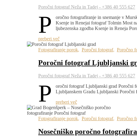
Poročni fotograf Neža in Tadej - +386 40 555 627
P
oročno fotografiranje in snemanje v Murs
Ksenje in Renejai fotograf Tolmin Most n
ljubezenska zgodba Ksenje in Reneja Po
preberi več
Fotografiranje porok
,
Poročni fotograf
,
Poročno fo
Poročni fotograf Ljubljanski g
Poročni fotograf Neža in Tadej - +386 40 555 627
P
oročni fotograf Ljubljanski grad Poročni f
Ljubljanskem Gradu Ljubljanski Poročni f
preberi več
Fotografiranje porok
,
Poročni fotograf
,
Poročno fo
Nosečniško poročno fotografir