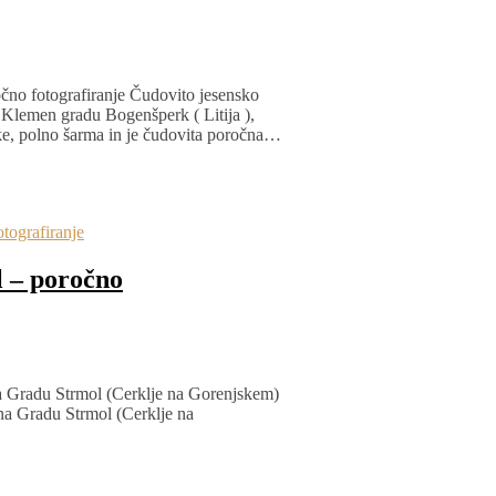
čno fotografiranje Čudovito jesensko
 Klemen gradu Bogenšperk ( Litija ),
oke, polno šarma in je čudovita poročna…
tografiranje
l – poročno
na Gradu Strmol (Cerklje na Gorenjskem)
 na Gradu Strmol (Cerklje na