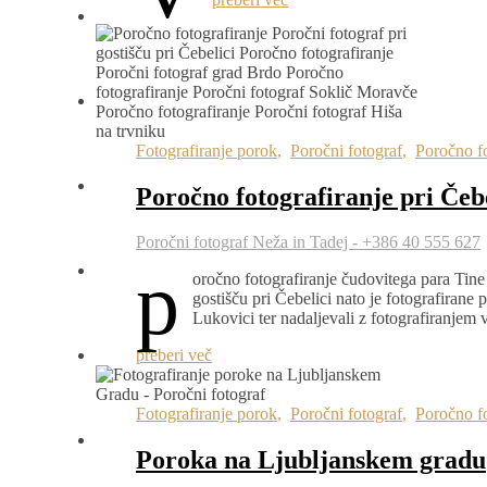
Fotografiranje porok
,
Poročni fotograf
,
Poročno fo
Poročno fotografiranje pri Čebe
Poročni fotograf Neža in Tadej - +386 40 555 627
p
oročno fotografiranje čudovitega para Tine 
gostišču pri Čebelici nato je fotografirane
Lukovici ter nadaljevali z fotografiranjem
preberi več
Fotografiranje porok
,
Poročni fotograf
,
Poročno fo
Poroka na Ljubljanskem gradu