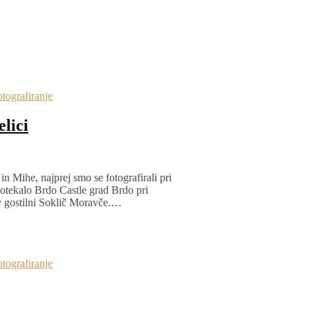
tografiranje
lici
in Mihe, najprej smo se fotografirali pri
 potekalo Brdo Castle grad Brdo pri
 v gostilni Soklič Moravče.…
tografiranje