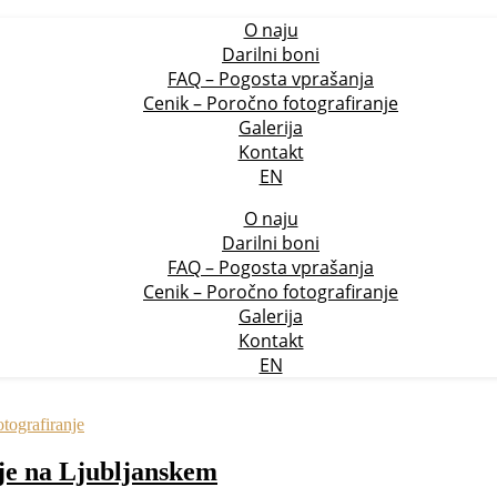
O naju
Darilni boni
FAQ – Pogosta vprašanja
Cenik – Poročno fotografiranje
Galerija
Kontakt
EN
O naju
Darilni boni
FAQ – Pogosta vprašanja
Cenik – Poročno fotografiranje
Galerija
Kontakt
EN
tografiranje
nje na Ljubljanskem