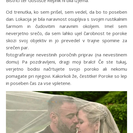
Bistrici ter Gostišče Repnik ni bila izjema.
Od trenutka, ko sem prišel, sem vedel, da bo to poseben
dan. Lokacija je bila naravnost osupljiva s svojim rustikalnim
šarmom in čudovitim naravnim okoljem. Imel sem
neverjetno srečo, da sem lahko ujel čarobnost te poroke
skozi svoj objektiv in jo prevedel v trajne spomine za
srečen par.
fotografiranje nevestinih poročnih priprav (na nevestinem
domu) Pa pozdravljeni, dragi moji bralci! Če ste tukaj,
verjetno bodisi načrtujete svojo poroko ali nekomu
pomagate pri njegovi. Kakorkoli že, čestitke! Poroke so lep
in poseben čas za vse vpletene.