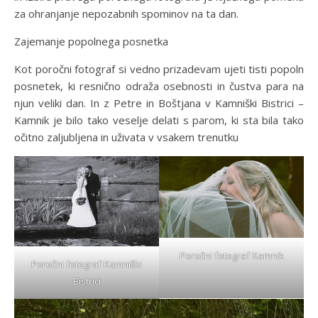
za ohranjanje nepozabnih spominov na ta dan.
Zajemanje popolnega posnetka
Kot poročni fotograf si vedno prizadevam ujeti tisti popoln
posnetek, ki resnično odraža osebnosti in čustva para na
njun veliki dan. In z Petre in Boštjana v Kamniški Bistrici –
Kamnik je bilo tako veselje delati s parom, ki sta bila tako
očitno zaljubljena in uživata v vsakem trenutku
Poročni fotograf Kamnik
Poročni fotograf Kamniški
Bistrici