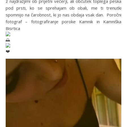
z najdražjimi ob prijetni večerji, ali občutek toplega peska
pod prsti, ko se sprehajam ob obali, me ti trenutki
spomnijo na čarobnost, ki jo nas obdaja vsak dan. Poročni
fotograf – fotografiranje poroke Kamnik in Kamniška
Bisrtica