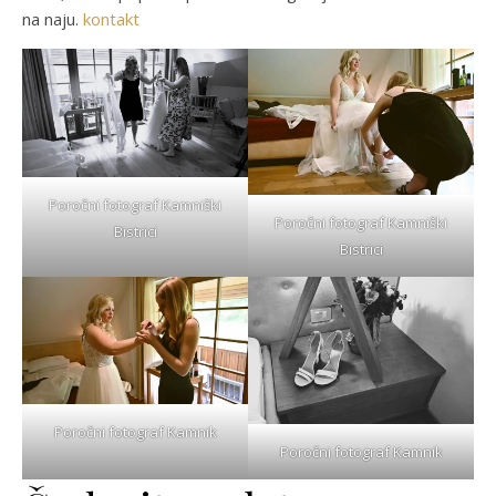
na naju.
kontakt
Poročni fotograf Kamniški
Poročni fotograf Kamniški
Bistrici
Bistrici
Poročni fotograf Kamnik
Poročni fotograf Kamnik